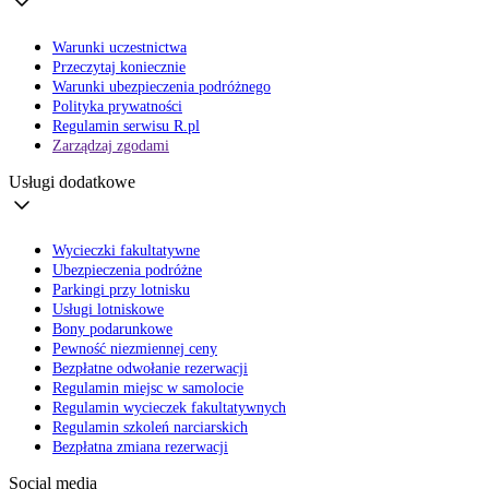
Warunki uczestnictwa
Przeczytaj koniecznie
Warunki ubezpieczenia podróżnego
Polityka prywatności
Regulamin serwisu R.pl
Zarządzaj zgodami
Usługi dodatkowe
Wycieczki fakultatywne
Ubezpieczenia podróżne
Parkingi przy lotnisku
Usługi lotniskowe
Bony podarunkowe
Pewność niezmiennej ceny
Bezpłatne odwołanie rezerwacji
Regulamin miejsc w samolocie
Regulamin wycieczek fakultatywnych
Regulamin szkoleń narciarskich
Bezpłatna zmiana rezerwacji
Social media