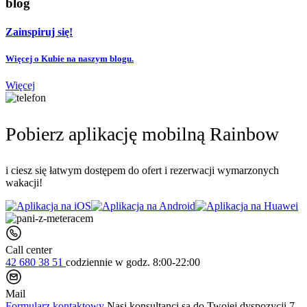
blog
Zainspiruj się!
Więcej o Kubie na naszym blogu.
Więcej
Pobierz aplikację mobilną Rainbow
i ciesz się łatwym dostępem do ofert i rezerwacji wymarzonych
wakacji!
Call center
42 680 38 51
codziennie
w godz. 8:00-22:00
Mail
Formularz kontaktowy
Nasi konsultanci są do Twojej dyspozycji 7