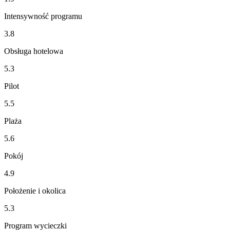
Intensywność programu
3.8
Obsługa hotelowa
5.3
Pilot
5.5
Plaża
5.6
Pokój
4.9
Położenie i okolica
5.3
Program wycieczki