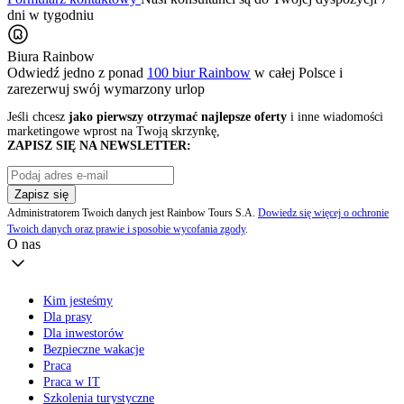
dni w tygodniu
Biura Rainbow
Odwiedź jedno z ponad
100 biur Rainbow
w całej Polsce i
zarezerwuj swój
wymarzony urlop
Jeśli chcesz
jako pierwszy otrzymać najlepsze oferty
i inne wiadomości
marketingowe wprost na Twoją skrzynkę,
ZAPISZ SIĘ NA NEWSLETTER:
Zapisz się
Administratorem Twoich danych jest Rainbow Tours S.A.
Dowiedz się więcej o ochronie
Twoich danych oraz prawie i sposobie wycofania zgody
.
O nas
Kim jesteśmy
Dla prasy
Dla inwestorów
Bezpieczne wakacje
Praca
Praca w IT
Szkolenia turystyczne