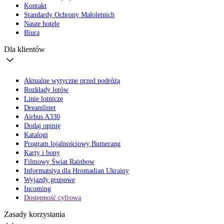
Kontakt
Standardy Ochrony Małoletnich
Nasze hotele
Biura
Dla klientów
Aktualne wytyczne przed podróżą
Rozkłady lotów
Linie lotnicze
Dreamliner
Airbus A330
Dodaj opinię
Katalogi
Program lojalnościowy Bumerang
Karty i bony
Filmowy Świat Rainbow
Informatsiya dla Hromadian Ukrainy
Wyjazdy grupowe
Incoming
Dostępność cyfrowa
Zasady korzystania