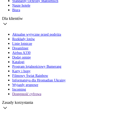
Standardy Ochrony Małoletnich
Nasze hotele
Biura
Dla klientów
Aktualne wytyczne przed podróżą
Rozkłady lotów
Linie lotnicze
Dreamliner
Airbus A330
Dodaj opinię
Katalogi
Program lojalnościowy Bumerang
Karty i bony
Filmowy Świat Rainbow
Informatsiya dla Hromadian Ukrainy
Wyjazdy grupowe
Incoming
Dostępność cyfrowa
Zasady korzystania