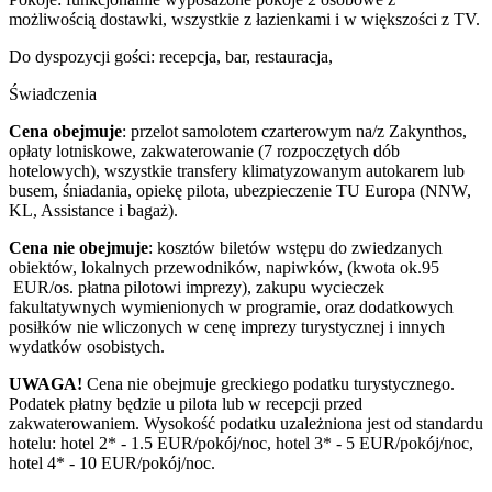
możliwością dostawki, wszystkie z łazienkami i w większości z TV.
Do dyspozycji gości: recepcja, bar, restauracja,
Świadczenia
Cena obejmuje
: przelot samolotem czarterowym na/z Zakynthos,
opłaty lotniskowe, zakwaterowanie (7 rozpoczętych dób
hotelowych), wszystkie transfery klimatyzowanym autokarem lub
busem, śniadania, opiekę pilota, ubezpieczenie TU Europa (NNW,
KL, Assistance i bagaż).
Cena nie obejmuje
: kosztów biletów wstępu do zwiedzanych
obiektów, lokalnych przewodników, napiwków, (kwota ok.95
EUR/os. płatna pilotowi imprezy), zakupu wycieczek
fakultatywnych wymienionych w programie, oraz dodatkowych
posiłków nie wliczonych w cenę imprezy turystycznej i innych
wydatków osobistych.
UWAGA!
Cena nie obejmuje greckiego podatku turystycznego.
Podatek płatny będzie u pilota lub w recepcji przed
zakwaterowaniem. Wysokość podatku uzależniona jest od standardu
hotelu: hotel 2* - 1.5 EUR/pokój/noc, hotel 3* - 5 EUR/pokój/noc,
hotel 4* - 10 EUR/pokój/noc.