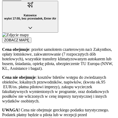
Katowice
wylot 17:55, bez przesiadek, Enter Air
ZOBACZ MAPĘ
Cena obejmuje
: przelot samolotem czarterowym na/z Zakynthos,
opłaty lotniskowe, zakwaterowanie (7 rozpoczętych dób
hotelowych), wszystkie transfery klimatyzowanym autokarem lub
busem, śniadania, opiekę pilota, ubezpieczenie TU Europa (NNW,
KL, Assistance i bagaż).
Cena nie obejmuje
: kosztów biletów wstępu do zwiedzanych
obiektów, lokalnych przewodników, napiwków, (kwota ok.95
EUR/os. płatna pilotowi imprezy), zakupu wycieczek
fakultatywnych wymienionych w programie, oraz dodatkowych
posiłków nie wliczonych w cenę imprezy turystycznej i innych
wydatków osobistych.
UWAGA!
Cena nie obejmuje greckiego podatku turystycznego.
Podatek płatny będzie u pilota lub w recepcji przed