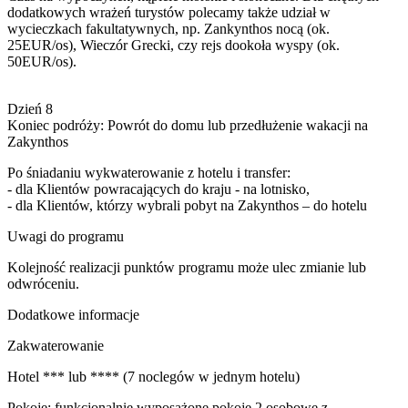
dodatkowych wrażeń turystów polecamy także udział w
wycieczkach fakultatywnych, np. Zankynthos nocą (ok.
25EUR/os), Wieczór Grecki, czy rejs dookoła wyspy (ok.
50EUR/os).
Dzień 8
Koniec podróży: Powrót do domu lub przedłużenie wakacji na
Zakynthos
Po śniadaniu wykwaterowanie z hotelu i transfer:
- dla Klientów powracających do kraju - na lotnisko,
- dla Klientów, którzy wybrali pobyt na Zakynthos – do hotelu
Uwagi do programu
Kolejność realizacji punktów programu może ulec zmianie lub
odwróceniu.
Dodatkowe informacje
Zakwaterowanie
Hotel *** lub **** (7 noclegów w jednym hotelu)
Pokoje: funkcjonalnie wyposażone pokoje 2 osobowe z