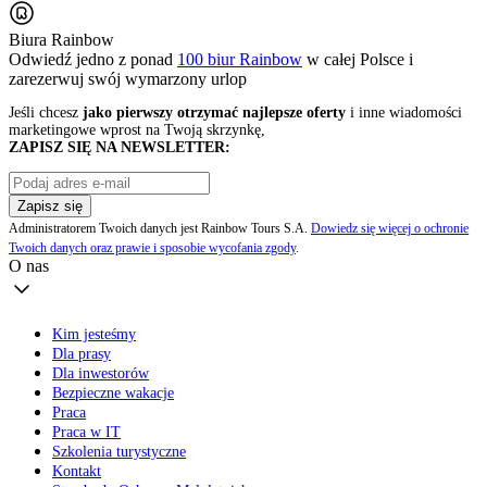
Biura Rainbow
Odwiedź jedno z ponad
100 biur Rainbow
w całej Polsce i
zarezerwuj swój
wymarzony urlop
Jeśli chcesz
jako pierwszy otrzymać najlepsze oferty
i inne wiadomości
marketingowe wprost na Twoją skrzynkę,
ZAPISZ SIĘ NA NEWSLETTER:
Zapisz się
Administratorem Twoich danych jest Rainbow Tours S.A.
Dowiedz się więcej o ochronie
Twoich danych oraz prawie i sposobie wycofania zgody
.
O nas
Kim jesteśmy
Dla prasy
Dla inwestorów
Bezpieczne wakacje
Praca
Praca w IT
Szkolenia turystyczne
Kontakt