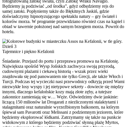
fotografowaną zatokę świata, czyli Zatokę Wraku Navagio.
Będziemy ją podziwiać „od środka”, gdyż odbędziemy rejs do
samej zatoki. Popłyniemy także do Błękitnych Jaskiń, gdzie
doświadczymy hipnotyzującego spektaklu natury – gry świateł i
kolorów morza. W programie przewidziano również czas na kąpiel i
obiad w tawernie położonej nad samym brzegiem morza. Powrót do
hotelu.
Dzień 3
Tajemnice i piękno Kefalonii
Śniadanie. Przejazd do portu i przeprawa promowa na Kefalonię.
Największa spośród Wysp Jońskich zachwyca swoją przyrodą,
cudownymi plażami i ciekawą historią - wszak przez wieki
znajdowała się pod panowaniem nie tylko Grecji, ale także Włoch i
Turcji. Podczas tej wycieczki nasi przewodnicy odkryją przed Wami
niezwykłe losy wyspy i jej nietypowe sekrety - dowiecie się między
innymi, dlaczego kefalońskie kozy mają złote zęby, a tutejsze
zakonnice zamieniają się w… Węże. Odwiedzimy dwie jaskinie:
liczącą 150 milionów lat Drogarati z niezliczonymi stalaktytami i
stalagmitami oraz naturalnie wyrzeźbionym balkonem, na którym
śpiewał sam Pavarotti oraz Melissani z podziemnym jeziorem, które
będziemy eksplorować łódkami. Zatrzymamy się także na punkcie
widokowym z którego będziemy podziwiać słynną plażę Myrtos,