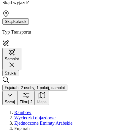
Skąd wyjazd?
Skądkolwiek
Typ Transportu
Samolot
Szukaj
Fujairah, 2 osoby, 1 pokój, samolot
Sortuj
Filtruj
2
Mapa
Rainbow
Wycieczki objazdowe
Zjednoczone Emiraty Arabskie
Fujairah