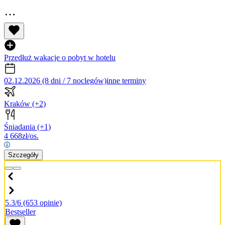
Przedłuż wakacje o pobyt w hotelu
02.12.2026 (8 dni / 7 noclegów)
inne terminy
Kraków
(+2)
Śniadania
(+1)
4 668
zł/os.
Szczegóły
5.3/6
(653 opinie)
Bestseller