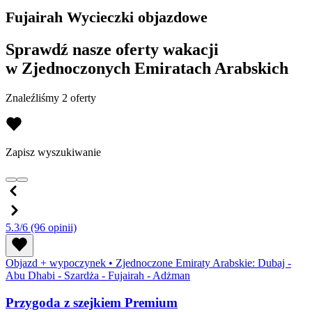
Fujairah Wycieczki objazdowe
Sprawdź nasze oferty wakacji
w Zjednoczonych Emiratach Arabskich
Znaleźliśmy 2 oferty
Zapisz wyszukiwanie
5.3/6
(96 opinii)
Objazd + wypoczynek
•
Zjednoczone Emiraty Arabskie: Dubaj -
Abu Dhabi - Szardża - Fujairah - Adżman
Przygoda z szejkiem Premium