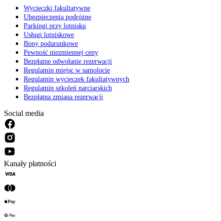
Wycieczki fakultatywne
Ubezpieczenia podróżne
Parkingi przy lotnisku
Usługi lotniskowe
Bony podarunkowe
Pewność niezmiennej ceny
Bezpłatne odwołanie rezerwacji
Regulamin miejsc w samolocie
Regulamin wycieczek fakultatywnych
Regulamin szkoleń narciarskich
Bezpłatna zmiana rezerwacji
Social media
Kanały płatności