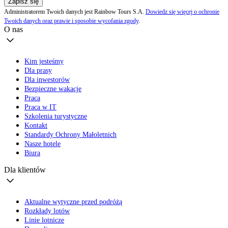
Zapisz się
Administratorem Twoich danych jest Rainbow Tours S.A.
Dowiedz się więcej o ochronie
Twoich danych oraz prawie i sposobie wycofania zgody
.
O nas
Kim jesteśmy
Dla prasy
Dla inwestorów
Bezpieczne wakacje
Praca
Praca w IT
Szkolenia turystyczne
Kontakt
Standardy Ochrony Małoletnich
Nasze hotele
Biura
Dla klientów
Aktualne wytyczne przed podróżą
Rozkłady lotów
Linie lotnicze