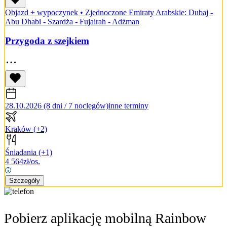
Objazd + wypoczynek
•
Zjednoczone Emiraty Arabskie: Dubaj -
Abu Dhabi - Szardża - Fujairah - Adżman
Przygoda z szejkiem
28.10.2026 (8 dni / 7 noclegów)
inne terminy
Kraków
(+2)
Śniadania
(+1)
4 564
zł/os.
Szczegóły
Pobierz aplikację mobilną Rainbow