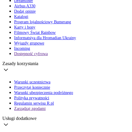
Dreamliner
Airbus A330
Dodaj opinię
Katalogi
Program lojalnościowy Bumerang
Karty i bony
Filmowy Świat Rainbow
Informatsiya dla Hromadian Ukrainy
Wyjazdy grupowe
Incoming
Dostępność cyfrowa
Zasady korzystania
Warunki uczestnictwa
Przeczytaj koniecznie
Warunki ubezpieczenia podróżnego
Polityka prywatności
Regulamin serwisu R.pl
Zarządzaj zgodami
Usługi dodatkowe