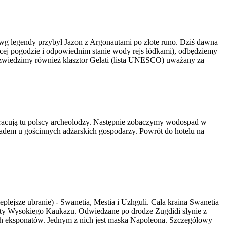
o wg legendy przybył Jazon z Argonautami po złote runo. Dziś dawna
jącej pogodzie i odpowiednim stanie wody rejs łódkami), odbędziemy
zwiedzimy również klasztor Gelati (lista UNESCO) uważany za
racują tu polscy archeolodzy. Następnie zobaczymy wodospad w
dem u gościnnych adżarskich gospodarzy. Powrót do hotelu na
ejsze ubranie) - Swanetia, Mestia i Uzhguli. Cała kraina Swanetia
zyty Wysokiego Kaukazu. Odwiedzane po drodze Zugdidi słynie z
ych eksponatów. Jednym z nich jest maska Napoleona. Szczegółowy