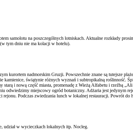
tem samolotu na poszczególnych lotniskach. Aktualne rozkłady pros
 (w tym dniu nie ma kolacji w hotelu).
ejszym kurortem nadmorskim Gruzji. Powszechnie znane są tutejsze plaż
ie kamienice, świątynie różnych wyznań i subtropikalną roślinność. Śp
starą i nową część miasta, promenadę z Wieżą Alfabetu i rzeźbą „Ali i
iu odwiedzimy miejscowy ogród botaniczny. Adżaria jest jedynym rejon
ci rejonu. Podczas zwiedzania lunch w lokalnej restauracji. Powrót do 
e, udział w wycieczkach lokalnych itp. Nocleg.