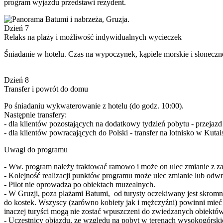
program wyjazdu przedstawi rezydent.
Dzień 7
Relaks na plaży i możliwość indywidualnych wycieczek
Śniadanie w hotelu. Czas na wypoczynek, kąpiele morskie i słoneczn
Dzień 8
Transfer i powrót do domu
Po śniadaniu wykwaterowanie z hotelu (do godz. 10:00).
Następnie transfery:
- dla klientów pozostających na dodatkowy tydzień pobytu - przejazd
- dla klientów powracających do Polski - transfer na lotnisko w Kutai
Uwagi do programu
- Ww. program należy traktować ramowo i może on ulec zmianie z z
- Kolejność realizacji punktów programu może ulec zmianie lub odwr
- Pilot nie oprowadza po obiektach muzealnych.
- W Gruzji, poza plażami Batumi, od turysty oczekiwany jest skromny
do kostek. Wszyscy (zarówno kobiety jak i mężczyźni) powinni mieć
inaczej turyści mogą nie zostać wpuszczeni do zwiedzanych obiektów
- Uczestnicy objazdu, ze względu na pobyt w terenach wysokogórskic