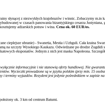
 krainy słynącej z niezwykłych krajobrazów i winnic. Zobaczymy m.in
dowanej w czasach panowania bizantyjskiego cesarza Justyniana, gdz
kosztujemy adżarskich potraw i wina.
Cena ok. 60 EUR/os.
e cieplejsze ubranie) - Swanetia, Mestia i Uzhguli. Cała kraina Swa
ramą na szczyty Wysokiego Kaukazu. Odwiedzane po drodze Zugdidi sł
 unikatowych eksponatów. Jednym z nich jest maska Napoleona. Szczeg
łącznie informacyjnie i nie stanowią oferty handlowej. Nie gwarantuj
dentów. Wycieczki prowadzone są w języku polskim (przy min. 15 osobac
ny i terminy wyjazdów. Rezydent jest jedynie pośrednikiem w zapisie n
położony ok. 3 km od centrum Batumi.