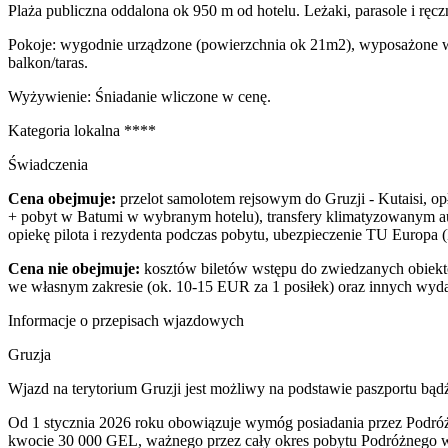
Plaża publiczna oddalona ok 950 m od hotelu. Leżaki, parasole i ręcz
Pokoje: wygodnie urządzone (powierzchnia ok 21m2), wyposażone w t
balkon/taras.
Wyżywienie: Śniadanie wliczone w cenę.
Kategoria lokalna ****
Świadczenia
Cena obejmuje:
przelot samolotem rejsowym do Gruzji - Kutaisi, o
+ pobyt w Batumi w wybranym hotelu), transfery klimatyzowanym auto
opiekę pilota i rezydenta podczas pobytu, ubezpieczenie TU Europa 
Cena nie obejmuje:
kosztów biletów wstępu do zwiedzanych obiekt
we własnym zakresie (ok. 10-15 EUR za 1 posiłek) oraz innych wyd
Informacje o przepisach wjazdowych
Gruzja
Wjazd na terytorium Gruzji jest możliwy na podstawie paszportu bą
Od 1 stycznia 2026 roku obowiązuje wymóg posiadania przez Podró
kwocie 30 000 GEL, ważnego przez cały okres pobytu Podróżnego w