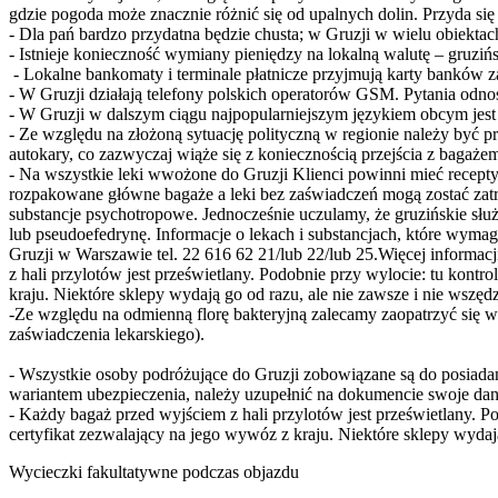
gdzie pogoda może znacznie różnić się od upalnych dolin. Przyda się
- Dla pań bardzo przydatna będzie chusta; w Gruzji w wielu obiektac
- Istnieje konieczność wymiany pieniędzy na lokalną walutę – gruzi
- Lokalne bankomaty i terminale płatnicze przyjmują karty banków z
- W Gruzji działają telefony polskich operatorów GSM. Pytania odno
- W Gruzji w dalszym ciągu najpopularniejszym językiem obcym jest 
- Ze względu na złożoną sytuację polityczną w regionie należy być 
autokary, co zazwyczaj wiąże się z koniecznością przejścia z bagaże
- Na wszystkie leki wwożone do Gruzji Klienci powinni mieć recepty
rozpakowane główne bagaże a leki bez zaświadczeń mogą zostać zatr
substancje psychotropowe. Jednocześnie uczulamy, że gruzińskie słu
lub pseudoefedrynę. Informacje o lekach i substancjach, które wyma
Gruzji w Warszawie tel. 22 616 62 21/lub 22/lub 25.Więcej informac
z hali przylotów jest prześwietlany. Podobnie przy wylocie: tu kontr
kraju. Niektóre sklepy wydają go od razu, ale nie zawsze i nie wszędz
-Ze względu na odmienną florę bakteryjną zalecamy zaopatrzyć się w
zaświadczenia lekarskiego).
- Wszystkie osoby podróżujące do Gruzji zobowiązane są do posiad
wariantem ubezpieczenia, należy uzupełnić na dokumencie swoje dane
- Każdy bagaż przed wyjściem z hali przylotów jest prześwietlany. P
certyfikat zezwalający na jego wywóz z kraju. Niektóre sklepy wydają
Wycieczki fakultatywne podczas objazdu