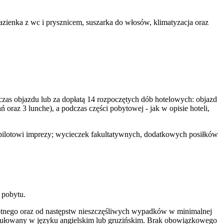
ienka z wc i prysznicem, suszarka do włosów, klimatyzacja oraz
czas objazdu lub za dopłatą 14 rozpoczętych dób hotelowych: objazd
raz 3 lunche), a podczas części pobytowej - jak w opisie hoteli,
pilotowi imprezy; wycieczek fakultatywnych, dodatkowych posiłków
 pobytu.
tnego oraz od następstw nieszczęśliwych wypadków w minimalnej
mułowany w języku angielskim lub gruzińskim. Brak obowiązkowego