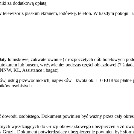
niki za dodatkową opłatą.
elewizor z płaskim ekranem, lodówkę, telefon. W każdym pokoju - łaz
płaty lotniskowe, zakwaterowanie (7 rozpoczętych dób hotelowych pod
karem lub busem, wyżywienie: podczas części objazdowej (7 śniadań o
(NNW, KL, Assistance i bagaż).
ów, usług przewodnickich, napiwków - kwota ok. 110 EUR/os płatne 
atków osobistych.
dź dowodu osobistego. Dokument powinien być ważny przez cały okres
żnych wjeżdżających do Gruzji obowiązkowego ubezpieczenia zdrowo
 Gruzji. Dokument potwierdzający ubezpieczenie powinien być sfor