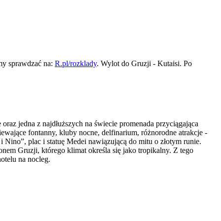
imy sprawdzać na:
R.pl/rozklady
. Wylot do Gruzji - Kutaisi. Po
e oraz jedna z najdłuższych na świecie promenada przyciągająca
iewające fontanny, kluby nocne, delfinarium, różnorodne atrakcje -
 Nino”, plac i statuę Medei nawiązującą do mitu o złotym runie.
em Gruzji, którego klimat określa się jako tropikalny. Z tego
hotelu na nocleg.