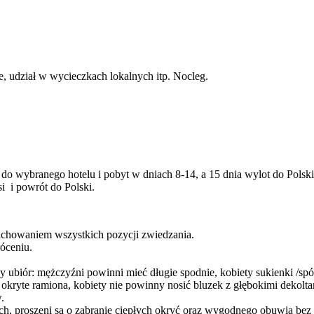
e, udział w wycieczkach lokalnych itp. Nocleg.
 do wybranego hotelu i pobyt w dniach 8-14, a 15 dnia wylot do Polski
si i powrót do Polski.
achowaniem wszystkich pozycji zwiedzania.
óceniu.
 ubiór: mężczyźni powinni mieć długie spodnie, kobiety sukienki /spód
 okryte ramiona, kobiety nie powinny nosić bluzek z głębokimi dekol
.
h, proszeni są o zabranie ciepłych okryć oraz wygodnego obuwia bez 