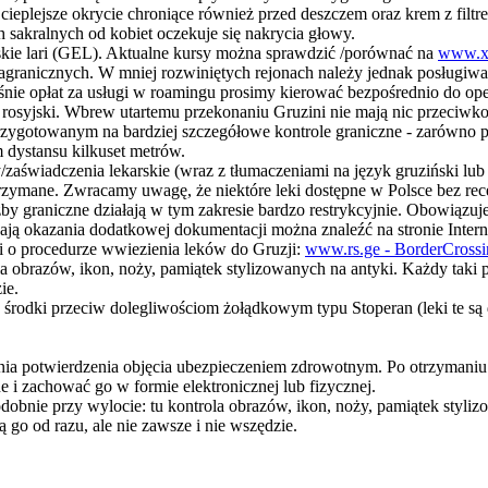
 cieplejsze okrycie chroniące również przed deszczem oraz krem z fil
h sakralnych od kobiet oczekuje się nakrycia głowy.
ńskie lari (GEL). Aktualne kursy można sprawdzić /porównać na
www.x
agranicznych. W mniej rozwiniętych rejonach należy jednak posługiwa
śnie opłat za usługi w roamingu prosimy kierować bezpośrednio do op
rosyjski. Wbrew utartemu przekonaniu Gruzini nie mają nic przeciwko
przygotowanym na bardziej szczegółowe kontrole graniczne - zarówno p
m dystansu kilkuset metrów.
/zaświadczenia lekarskie (wraz z tłumaczeniami na język gruziński lub
zymane. Zwracamy uwagę, że niektóre leki dostępne w Polsce bez rece
żby graniczne działają w tym zakresie bardzo restrykcyjnie. Obowiąz
gają okazania dodatkowej dokumentacji można znaleźć na stronie Inter
ji o procedurze wwiezienia leków do Gruzji:
www.rs.ge - BorderCrossi
ola obrazów, ikon, noży, pamiątek stylizowanych na antyki. Każdy taki
ie.
 środki przeciw dolegliwościom żołądkowym typu Stoperan (leki te są 
ania potwierdzenia objęcia ubezpieczeniem zdrowotnym. Po otrzymani
 i zachować go w formie elektronicznej lub fizycznej.
odobnie przy wylocie: tu kontrola obrazów, ikon, noży, pamiątek styli
 go od razu, ale nie zawsze i nie wszędzie.