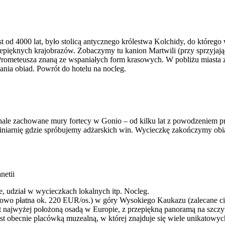
st od 4000 lat, było stolicą antycznego królestwa Kolchidy, do któreg
przepięknych krajobrazów. Zobaczymy tu kanion Martwili (przy sprzyja
rometeusza znaną ze wspaniałych form krasowych. W pobliżu miasta 
ania obiad. Powrót do hotelu na nocleg.
ale zachowane mury fortecy w Gonio – od kilku lat z powodzeniem p
iarnię gdzie spróbujemy adżarskich win. Wycieczkę zakończymy obia
netii
e, udział w wycieczkach lokalnych itp. Nocleg.
wo płatna ok. 220 EUR/os.) w góry Wysokiego Kaukazu (zalecane ciepl
st najwyżej położoną osadą w Europie, z przepiękną panoramą na szc
jest obecnie placówką muzealną, w której znajduje się wiele unikatow