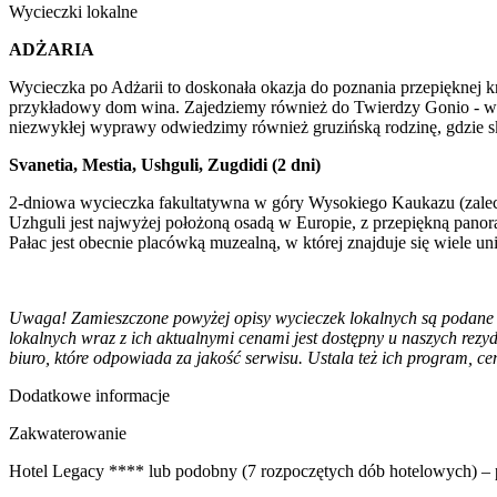
Wycieczki lokalne
ADŻARIA
Wycieczka po Adżarii to doskonała okazja do poznania przepięknej
przykładowy dom wina. Zajedziemy również do Twierdzy Gonio - wybu
niezwykłej wyprawy odwiedzimy również gruzińską rodzinę, gdzie s
Svanetia, Mestia, Ushguli, Zugdidi (2 dni)
2-dniowa wycieczka fakultatywna w góry Wysokiego Kaukazu (zalecan
Uzhguli jest najwyżej położoną osadą w Europie, z przepiękną pano
Pałac jest obecnie placówką muzealną, w której znajduje się wiele
Uwaga! Zamieszczone powyżej opisy wycieczek lokalnych są podane wy
lokalnych wraz z ich aktualnymi cenami jest dostępny u naszych rezy
biuro, które odpowiada za jakość serwisu. Ustala też ich program, ce
Dodatkowe informacje
Zakwaterowanie
Hotel Legacy **** lub podobny (7 rozpoczętych dób hotelowych) – 