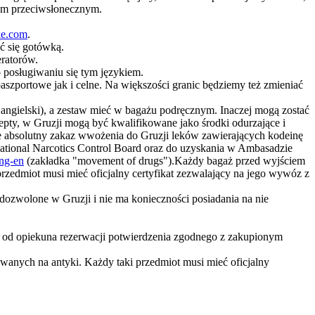
trem przeciwsłonecznym.
e.com
.
ć się gotówką.
eratorów.
 posługiwaniu się tym językiem.
aszportowe jak i celne. Na większości granic będziemy też zmieniać
 angielski), a zestaw mieć w bagażu podręcznym. Inaczej mogą zostać
pty, w Gruzji mogą być kwalifikowane jako środki odurzające i
uje absolutny zakaz wwożenia do Gruzji leków zawierających kodeinę
national Narcotics Control Board oraz do uzyskania w Ambasadzie
ng-en
(zakładka "movement of drugs").Każdy bagaż przed wyjściem
 przedmiot musi mieć oficjalny certyfikat zezwalający na jego wywóz z
dozwolone w Gruzji i nie ma konieczności posiadania na nie
u od opiekuna rezerwacji potwierdzenia zgodnego z zakupionym
zowanych na antyki. Każdy taki przedmiot musi mieć oficjalny