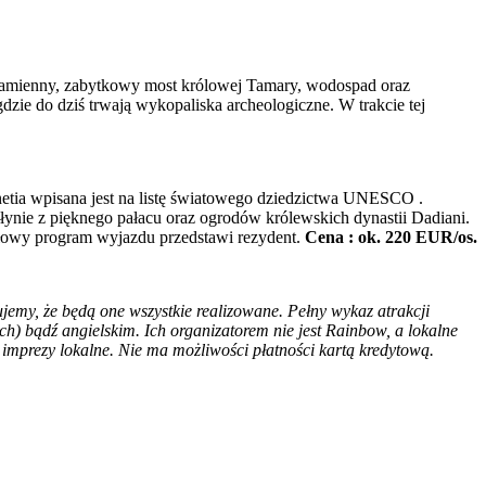
 kamienny, zabytkowy most królowej Tamary, wodospad oraz
ie do dziś trwają wykopaliska archeologiczne. W trakcie tej
netia wpisana jest na listę światowego dziedzictwa UNESCO .
ynie z pięknego pałacu oraz ogrodów królewskich dynastii Dadiani.
ółowy program wyjazdu przedstawi rezydent.
Cena : ok. 220 EUR/os.
emy, że będą one wszystkie realizowane. Pełny wykaz atrakcji
h) bądź angielskim. Ich organizatorem nie jest Rainbow, a lokalne
a imprezy lokalne. Nie ma możliwości płatności kartą kredytową.