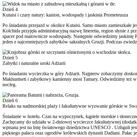
Dzień 4
Kutaisi i czary natury: kanion, wodospady i jaskinia Prometeusza
Po śniadaniu przejazd w okolice Kutaisi. Samo miasto zamieszkałe je
Kolchida przyjęła administracyjną nazwę Imeretia, region słynie z 
spacer pod malownicze wodospady. Następnie odwiedzimy jaskinię P
jeden z najcenniejszych zabytków sakralnych Gruzji. Podczas zwiedz
Dzień 5
Zabytki i naturalne uroki Adżarii
Po śniadaniu wycieczka w góry Adżarii. Najpierw zobaczymy doskon
Makhuntseti i zabytkowy kamienny most Tamary. Odwiedzimy też win
nocleg.
Dzień 6
Relaks na nadmorskiej plaży i fakultatywne wyzwanie górskie w Swa
Śniadanie w hotelu. Czas na wypoczynek, kąpiele morskie i słoneczn
Zachęcamy do udziału w 2-dniowej wycieczce fakultatywnej (dodatko
wpisana jest na listę światowego dziedzictwa UNESCO . Uzhguli je
pięknego pałacu oraz ogrodów królewskich dynastii Dadiani. Pałac 