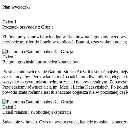
Plan wycieczki
Dzień 1
Początek przygody z Gruzją
Zbiórka przy stanowiskach odpraw Rainbow na 2 godziny przed wylo
przylocie transfer do hotelu w okolicach Batumi, czas wolny i nocleg
Dzień 2
Batumi: gruziński kurort pełen kontrastów
Po śniadaniu zwiedzanie Batumi. Stolica Adżarii jest dziś najsłynni
rzesze turystów. Podziwiać tu można także urokliwe uliczki, eleganck
wszystko to czyni miasto pełnym życia i niepowtarzalnym. Zobaczymy 
Przejedziemy również aleją im. Marii i Lecha Kaczyńskich. Po połudn
powodu szata roślinna jest tu znacznie bogatsza niż w pozostałej częś
Dzień 3
Dzień relaksu i swobodnej eksploracji
Śniadanie w hotelu. Czas na wypoczynek, kąpiele morskie i słoneczn