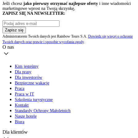
Jeśli chcesz
jako pierwszy otrzymać najlepsze oferty
i inne wiadomości
marketingowe wprost na Twoją skrzynkę,
ZAPISZ SIĘ NA NEWSLETTER:
Zapisz się
Administratorem Twoich danych jest Rainbow Tours S.A.
Dowiedz się więcej o ochronie
Twoich danych oraz prawie i sposobie wycofania zgody
.
O nas
Kim jesteśmy
Dla prasy
Dla inwestorów
Bezpieczne wakacje
Praca
Praca w IT
Szkolenia turystyczne
Kontakt
Standardy Ochrony Małoletnich
Nasze hotele
Biura
Dla klientów