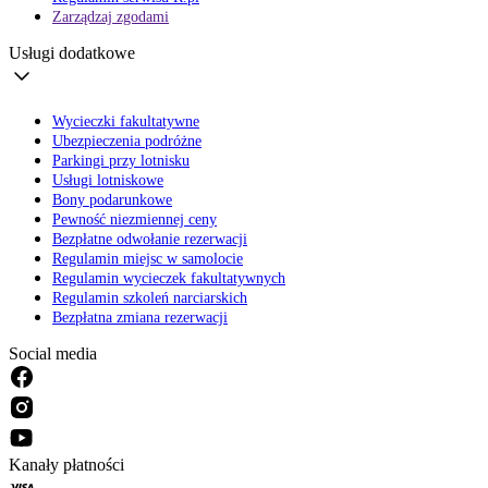
Zarządzaj zgodami
Usługi dodatkowe
Wycieczki fakultatywne
Ubezpieczenia podróżne
Parkingi przy lotnisku
Usługi lotniskowe
Bony podarunkowe
Pewność niezmiennej ceny
Bezpłatne odwołanie rezerwacji
Regulamin miejsc w samolocie
Regulamin wycieczek fakultatywnych
Regulamin szkoleń narciarskich
Bezpłatna zmiana rezerwacji
Social media
Kanały płatności