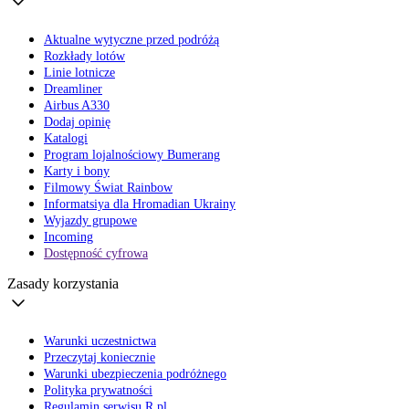
Aktualne wytyczne przed podróżą
Rozkłady lotów
Linie lotnicze
Dreamliner
Airbus A330
Dodaj opinię
Katalogi
Program lojalnościowy Bumerang
Karty i bony
Filmowy Świat Rainbow
Informatsiya dla Hromadian Ukrainy
Wyjazdy grupowe
Incoming
Dostępność cyfrowa
Zasady korzystania
Warunki uczestnictwa
Przeczytaj koniecznie
Warunki ubezpieczenia podróżnego
Polityka prywatności
Regulamin serwisu R.pl