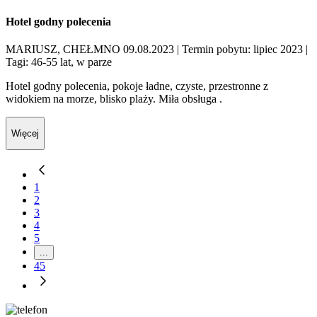
Hotel godny polecenia
MARIUSZ, CHEŁMNO 09.08.2023
| Termin pobytu: lipiec 2023
|
Tagi: 46-55 lat, w parze
Hotel godny polecenia, pokoje ładne, czyste, przestronne z
widokiem na morze, blisko plaży. Miła obsługa .
Więcej
1
2
3
4
5
...
45