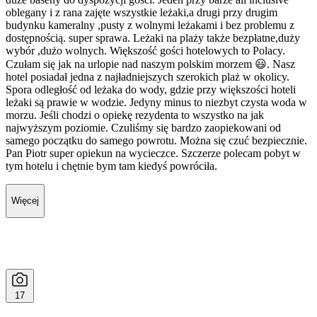
oblegany i z rana zajęte wszystkie leżaki,a drugi przy drugim
budynku kameralny ,pusty z wolnymi leżakami i bez problemu z
dostępnością. super sprawa. Leżaki na plaży także bezpłatne,duży
wybór ,dużo wolnych. Większość gości hotelowych to Polacy.
Czułam się jak na urlopie nad naszym polskim morzem 😃. Nasz
hotel posiadał jedna z najładniejszych szerokich plaż w okolicy.
Spora odległość od leżaka do wody, gdzie przy większości hoteli
leżaki są prawie w wodzie. Jedyny minus to niezbyt czysta woda w
morzu. Jeśli chodzi o opiekę rezydenta to wszystko na jak
najwyższym poziomie. Czuliśmy się bardzo zaopiekowani od
samego początku do samego powrotu. Można się czuć bezpiecznie.
Pan Piotr super opiekun na wycieczce. Szczerze polecam pobyt w
tym hotelu i chętnie bym tam kiedyś powróciła.
Więcej
17