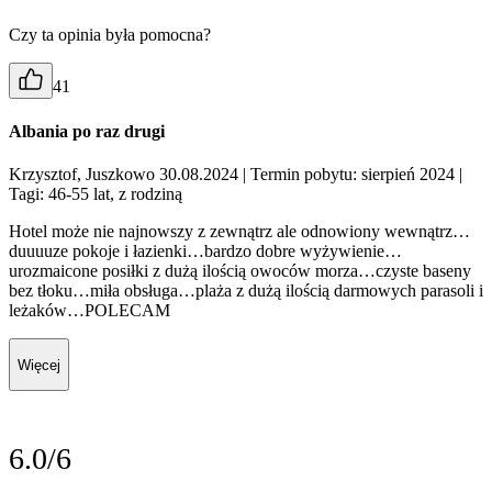
Czy ta opinia była pomocna?
41
Albania po raz drugi
Krzysztof, Juszkowo 30.08.2024
| Termin pobytu: sierpień 2024
|
Tagi: 46-55 lat, z rodziną
Hotel może nie najnowszy z zewnątrz ale odnowiony wewnątrz…
duuuuze pokoje i łazienki…bardzo dobre wyżywienie…
urozmaicone posiłki z dużą ilością owoców morza…czyste baseny
bez tłoku…miła obsługa…plaża z dużą ilością darmowych parasoli i
leżaków…POLECAM
Więcej
6.0/6