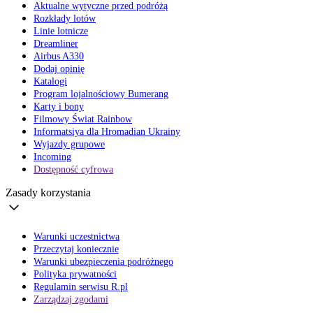
Aktualne wytyczne przed podróżą
Rozkłady lotów
Linie lotnicze
Dreamliner
Airbus A330
Dodaj opinię
Katalogi
Program lojalnościowy Bumerang
Karty i bony
Filmowy Świat Rainbow
Informatsiya dla Hromadian Ukrainy
Wyjazdy grupowe
Incoming
Dostępność cyfrowa
Zasady korzystania
Warunki uczestnictwa
Przeczytaj koniecznie
Warunki ubezpieczenia podróżnego
Polityka prywatności
Regulamin serwisu R.pl
Zarządzaj zgodami