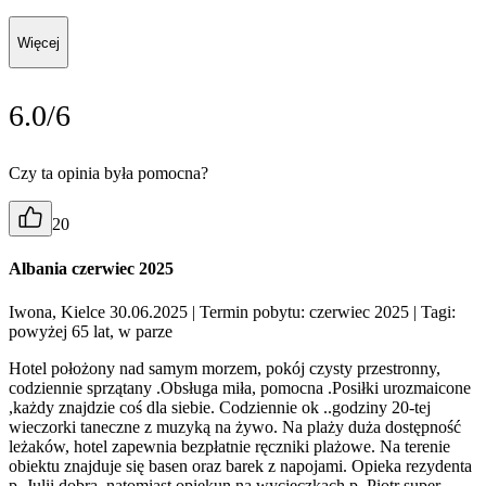
Więcej
6.0/6
Czy ta opinia była pomocna?
20
Albania czerwiec 2025
Iwona, Kielce 30.06.2025
| Termin pobytu: czerwiec 2025
| Tagi:
powyżej 65 lat, w parze
Hotel położony nad samym morzem, pokój czysty przestronny,
codziennie sprzątany .Obsługa miła, pomocna .Posiłki urozmaicone
,każdy znajdzie coś dla siebie. Codziennie ok ..godziny 20-tej
wieczorki taneczne z muzyką na żywo. Na plaży duża dostępność
leżaków, hotel zapewnia bezpłatnie ręczniki plażowe. Na terenie
obiektu znajduje się basen oraz barek z napojami. Opieka rezydenta
p. Julii dobra, natomiast opiekun na wycieczkach p. Piotr super