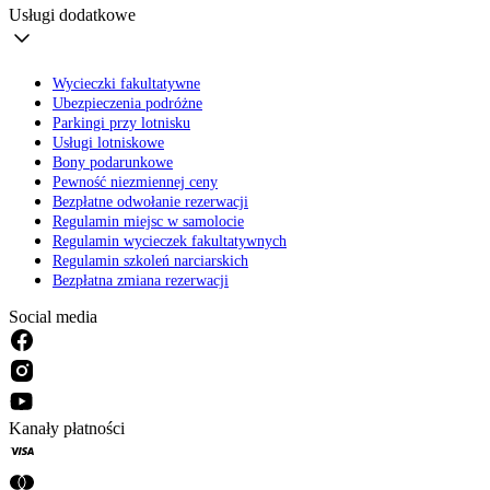
Usługi dodatkowe
Wycieczki fakultatywne
Ubezpieczenia podróżne
Parkingi przy lotnisku
Usługi lotniskowe
Bony podarunkowe
Pewność niezmiennej ceny
Bezpłatne odwołanie rezerwacji
Regulamin miejsc w samolocie
Regulamin wycieczek fakultatywnych
Regulamin szkoleń narciarskich
Bezpłatna zmiana rezerwacji
Social media
Kanały płatności