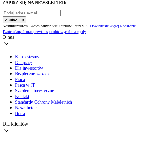
ZAPISZ SIĘ NA NEWSLETTER:
Zapisz się
Administratorem Twoich danych jest Rainbow Tours S.A.
Dowiedz się więcej o ochronie
Twoich danych oraz prawie i sposobie wycofania zgody
.
O nas
Kim jesteśmy
Dla prasy
Dla inwestorów
Bezpieczne wakacje
Praca
Praca w IT
Szkolenia turystyczne
Kontakt
Standardy Ochrony Małoletnich
Nasze hotele
Biura
Dla klientów