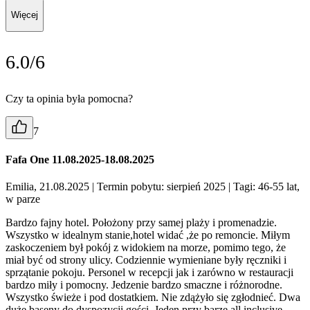
Więcej
6.0/6
Czy ta opinia była pomocna?
7
Fafa One 11.08.2025-18.08.2025
Emilia, 21.08.2025
| Termin pobytu: sierpień 2025
| Tagi: 46-55 lat,
w parze
Bardzo fajny hotel. Położony przy samej plaży i promenadzie.
Wszystko w idealnym stanie,hotel widać ,że po remoncie. Miłym
zaskoczeniem był pokój z widokiem na morze, pomimo tego, że
miał być od strony ulicy. Codziennie wymieniane były ręczniki i
sprzątanie pokoju. Personel w recepcji jak i zarówno w restauracji
bardzo miły i pomocny. Jedzenie bardzo smaczne i różnorodne.
Wszystko świeże i pod dostatkiem. Nie zdążyło się zgłodnieć. Dwa
duże baseny do dyspozycji gości. Jeden przy barze all inclusive