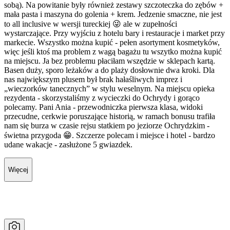
sobą). Na powitanie były również zestawy szczoteczka do zębów +
mała pasta i maszyna do golenia + krem. Jedzenie smaczne, nie jest
to all inclusive w wersji tureckiej 😜 ale w zupełności
wystarczające. Przy wyjściu z hotelu bary i restauracje i market przy
markecie. Wszystko można kupić - pełen asortyment kosmetyków,
więc jeśli ktoś ma problem z wagą bagażu tu wszytko można kupić
na miejscu. Ja bez problemu płaciłam wszędzie w sklepach kartą.
Basen duży, sporo leżaków a do plaży dosłownie dwa kroki. Dla
nas największym plusem był brak hałaśliwych imprez i
„wieczorków tanecznych” w stylu weselnym. Na miejscu opieka
rezydenta - skorzystaliśmy z wycieczki do Ochrydy i gorąco
polecamy. Pani Ania - przewodniczka pierwsza klasa, widoki
przecudne, cerkwie poruszające historią, w ramach bonusu trafiła
nam się burza w czasie rejsu statkiem po jeziorze Ochrydzkim -
świetna przygoda 😁. Szczerze polecam i miejsce i hotel - bardzo
udane wakacje - zasłużone 5 gwiazdek.
Więcej