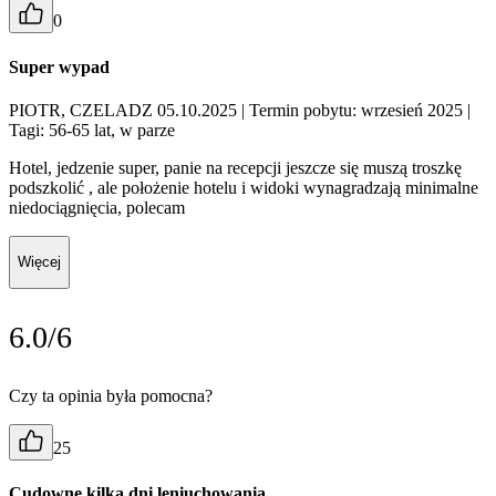
0
Super wypad
PIOTR, CZELADZ 05.10.2025
| Termin pobytu: wrzesień 2025
|
Tagi: 56-65 lat, w parze
Hotel, jedzenie super, panie na recepcji jeszcze się muszą troszkę
podszkolić , ale położenie hotelu i widoki wynagradzają minimalne
niedociągnięcia, polecam
Więcej
6.0/6
Czy ta opinia była pomocna?
25
Cudowne kilka dni leniuchowania