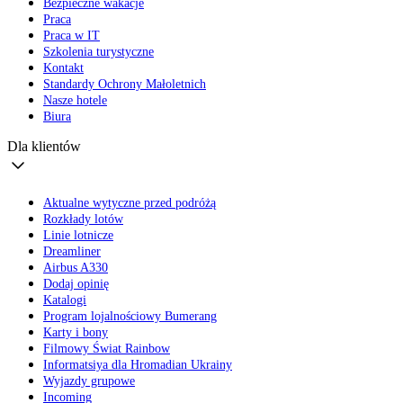
Bezpieczne wakacje
Praca
Praca w IT
Szkolenia turystyczne
Kontakt
Standardy Ochrony Małoletnich
Nasze hotele
Biura
Dla klientów
Aktualne wytyczne przed podróżą
Rozkłady lotów
Linie lotnicze
Dreamliner
Airbus A330
Dodaj opinię
Katalogi
Program lojalnościowy Bumerang
Karty i bony
Filmowy Świat Rainbow
Informatsiya dla Hromadian Ukrainy
Wyjazdy grupowe
Incoming