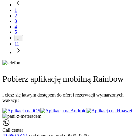
1
2
3
4
5
...
11
Pobierz aplikację mobilną Rainbow
i ciesz się łatwym dostępem do ofert i rezerwacji wymarzonych
wakacji!
Call center
42 680 38 51
codziennie
w godz. 8:00-22:00