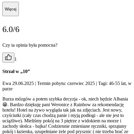
Więcej
6.0/6
Czy ta opinia była pomocna?
1
Strzał w „10”
Ewa 29.06.2025
| Termin pobytu: czerwiec 2025
| Tagi: 46-55 lat, w
parze
Burza mózgów a potem szybka decyzja - ok, niech będzie Albania
😁. Bardzo dziękuję pani Weronice z Rainbow za rekomendację
hotelu! Hotel na żywo wygląda tak jak na zdjęciach. Jest nowy,
czyściutki (cały czas chodzą panie i myją podłogi - ale nie jest to
uciążliwe). Mieliśmy pokój na 3 piętrze z widokiem na morze i
zachody słońca - bajka! Codziennie zmieniane ręczniki, sprzątany
pokój i łazienka, uzupełniane żele pod prysznic ( nie trzeba brać ze