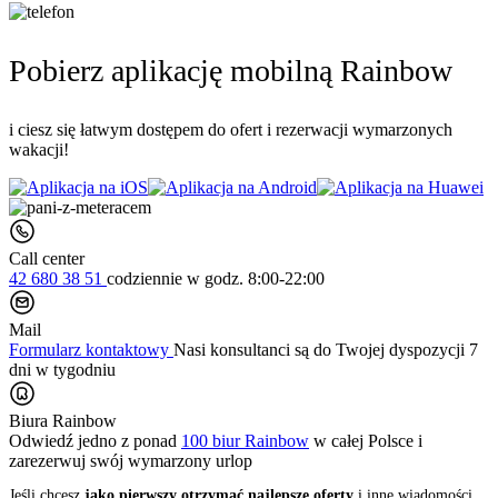
Pobierz aplikację mobilną Rainbow
i ciesz się łatwym dostępem do ofert i rezerwacji wymarzonych
wakacji!
Call center
42 680 38 51
codziennie
w godz. 8:00-22:00
Mail
Formularz kontaktowy
Nasi konsultanci są do Twojej dyspozycji 7
dni w tygodniu
Biura Rainbow
Odwiedź jedno z ponad
100 biur Rainbow
w całej Polsce i
zarezerwuj swój
wymarzony urlop
Jeśli chcesz
jako pierwszy otrzymać najlepsze oferty
i inne wiadomości