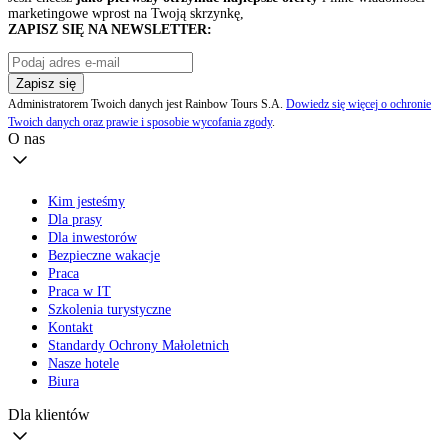
marketingowe wprost na Twoją skrzynkę,
ZAPISZ SIĘ NA NEWSLETTER:
Zapisz się
Administratorem Twoich danych jest Rainbow Tours S.A.
Dowiedz się więcej o ochronie
Twoich danych oraz prawie i sposobie wycofania zgody
.
O nas
Kim jesteśmy
Dla prasy
Dla inwestorów
Bezpieczne wakacje
Praca
Praca w IT
Szkolenia turystyczne
Kontakt
Standardy Ochrony Małoletnich
Nasze hotele
Biura
Dla klientów