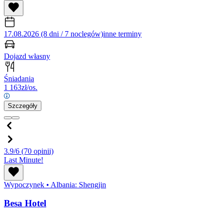
17.08.2026 (8 dni / 7 noclegów)
inne terminy
Dojazd własny
Śniadania
1 163
zł/os.
Szczegóły
3.9/6
(70 opinii)
Last Minute!
Wypoczynek
•
Albania: Shengjin
Besa Hotel