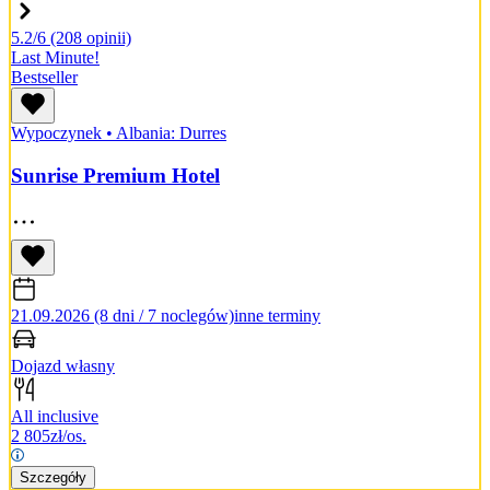
5.2/6
(208 opinii)
Last Minute!
Bestseller
Wypoczynek
•
Albania: Durres
Sunrise Premium Hotel
21.09.2026 (8 dni / 7 noclegów)
inne terminy
Dojazd własny
All inclusive
2 805
zł/os.
Szczegóły