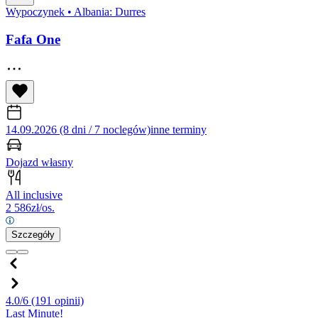
Wypoczynek
•
Albania: Durres
Fafa One
14.09.2026 (8 dni / 7 noclegów)
inne terminy
Dojazd własny
All inclusive
2 586
zł/os.
Szczegóły
4.0/6
(191 opinii)
Last Minute!