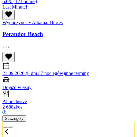
5.0/6
(123 opinie)
Last Minute!
Wypoczynek
•
Albania: Durres
Perandor Beach
21.09.2026 (8 dni / 7 noclegów)
inne terminy
Dojazd własny
All inclusive
2 688
zł/os.
Szczegóły