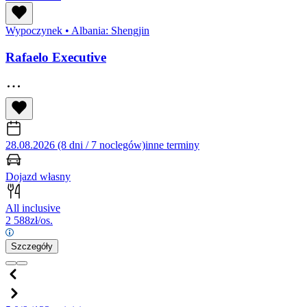
Wypoczynek
•
Albania: Shengjin
Rafaelo Executive
28.08.2026 (8 dni / 7 noclegów)
inne terminy
Dojazd własny
All inclusive
2 588
zł/os.
Szczegóły