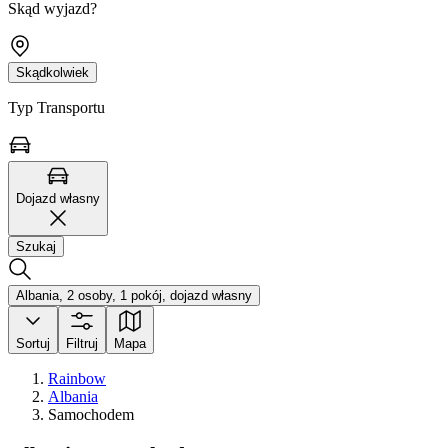
Skąd wyjazd?
Skądkolwiek
Typ Transportu
Dojazd własny
Szukaj
Albania, 2 osoby, 1 pokój, dojazd własny
Sortuj
Filtruj
Mapa
Rainbow
Albania
Samochodem