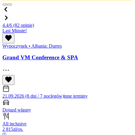
4.4/6
(82 opinie)
Last Minute!
Wypoczynek
•
Albania: Durres
Grand VM Conference & SPA
21.09.2026 (8 dni / 7 noclegów)
inne terminy
Dojazd własny
All inclusive
2 815
zł/os.