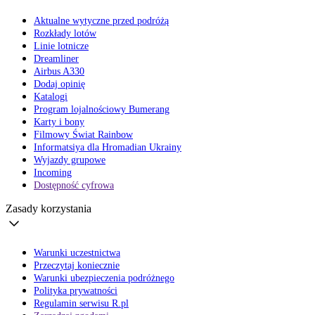
Aktualne wytyczne przed podróżą
Rozkłady lotów
Linie lotnicze
Dreamliner
Airbus A330
Dodaj opinię
Katalogi
Program lojalnościowy Bumerang
Karty i bony
Filmowy Świat Rainbow
Informatsiya dla Hromadian Ukrainy
Wyjazdy grupowe
Incoming
Dostępność cyfrowa
Zasady korzystania
Warunki uczestnictwa
Przeczytaj koniecznie
Warunki ubezpieczenia podróżnego
Polityka prywatności
Regulamin serwisu R.pl