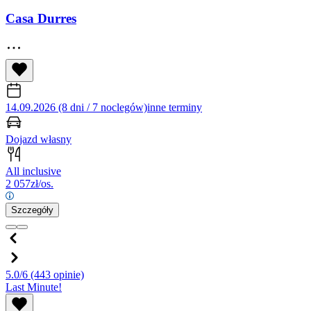
Casa Durres
14.09.2026 (8 dni / 7 noclegów)
inne terminy
Dojazd własny
All inclusive
2 057
zł/os.
Szczegóły
5.0/6
(443 opinie)
Last Minute!