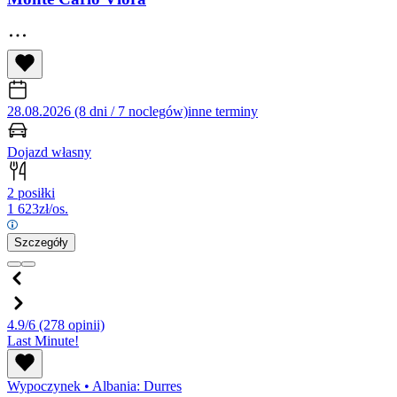
28.08.2026 (8 dni / 7 noclegów)
inne terminy
Dojazd własny
2 posiłki
1 623
zł/os.
Szczegóły
4.9/6
(278 opinii)
Last Minute!
Wypoczynek
•
Albania: Durres