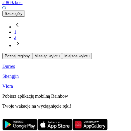
2 869
zł/os.
Szczegóły
1
2
Poznaj regiony
Miesiąc wylotu
Miejsce wylotu
Durres
Shengjin
Vlora
Pobierz aplikację mobilną Rainbow
Twoje wakacje na wyciągnięcie ręki!