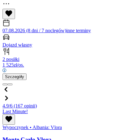
07.08.2026 (8 dni / 7 noclegów)
inne terminy
Dojazd własny
2 posiłki
1 525
zł/os.
Szczegóły
4.9/6
(167 opinii)
Last Minute!
Wypoczynek
•
Albania: Vlora
Monte Carlo Vlora