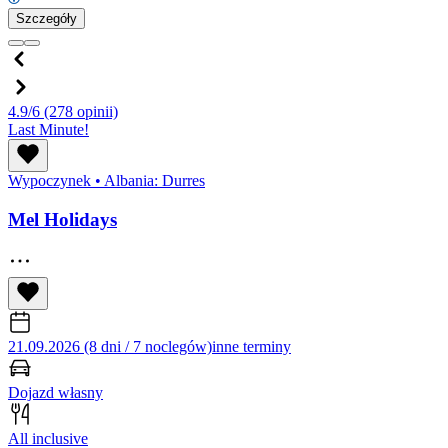
Szczegóły
4.9/6
(278 opinii)
Last Minute!
Wypoczynek
•
Albania: Durres
Mel Holidays
21.09.2026 (8 dni / 7 noclegów)
inne terminy
Dojazd własny
All inclusive