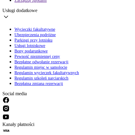
Zarządzaj zgodami
Usługi dodatkowe
Wycieczki fakultatywne
Ubezpieczenia podróżne
Parkingi przy lotnisku
Usługi lotniskowe
Bony podarunkowe
Pewność niezmiennej ceny
Bezpłatne odwołanie rezerwacji
Regulamin miejsc w samolocie
Regulamin wycieczek fakultatywnych
Regulamin szkoleń narciarskich
Bezpłatna zmiana rezerwacji
Social media
Kanały płatności