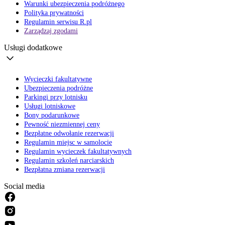
Warunki ubezpieczenia podróżnego
Polityka prywatności
Regulamin serwisu R.pl
Zarządzaj zgodami
Usługi dodatkowe
Wycieczki fakultatywne
Ubezpieczenia podróżne
Parkingi przy lotnisku
Usługi lotniskowe
Bony podarunkowe
Pewność niezmiennej ceny
Bezpłatne odwołanie rezerwacji
Regulamin miejsc w samolocie
Regulamin wycieczek fakultatywnych
Regulamin szkoleń narciarskich
Bezpłatna zmiana rezerwacji
Social media