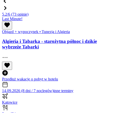
5.2/6
(73 opinie)
Last Minute!
Objazd + wypoczynek
•
Tunezja i Algieria
Algieria i Tabarka - starożytna północ i dzikie
wybrzeże Tabarki
Przedłuż wakacje o pobyt w hotelu
14.09.2026 (8 dni / 7 noclegów)
inne terminy
Katowice