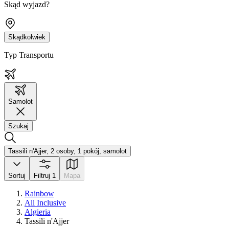
Skąd wyjazd?
Skądkolwiek
Typ Transportu
Samolot
Szukaj
Tassili n'Ajjer, 2 osoby, 1 pokój, samolot
Sortuj
Filtruj
1
Mapa
Rainbow
All Inclusive
Algieria
Tassili n'Ajjer