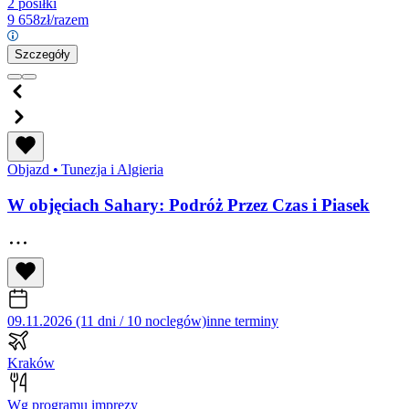
2 posiłki
9 658
zł/razem
Szczegóły
Objazd
•
Tunezja i Algieria
W objęciach Sahary: Podróż Przez Czas i Piasek
09.11.2026 (11 dni / 10 noclegów)
inne terminy
Kraków
Wg programu imprezy