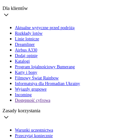
Dla klientów
Aktualne wytyczne przed podróżą
Rozkłady lotów
Linie lotnicze
Dreamliner
Airbus A330
Dodaj opinię
Katalogi
Program lojalnościowy Bumerang
Karty i bony
Filmowy Świat Rainbow
Informatsiya dla Hromadian Ukrainy
Wyjazdy grupowe
Incoming
Dostępność cyfrowa
Zasady korzystania
Warunki uczestnictwa
Przeczytaj koniecznie