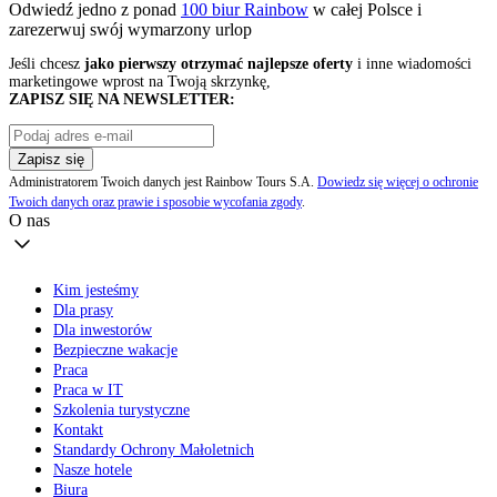
Odwiedź jedno z ponad
100 biur Rainbow
w całej Polsce i
zarezerwuj swój
wymarzony urlop
Jeśli chcesz
jako pierwszy otrzymać najlepsze oferty
i inne wiadomości
marketingowe wprost na Twoją skrzynkę,
ZAPISZ SIĘ NA NEWSLETTER:
Zapisz się
Administratorem Twoich danych jest Rainbow Tours S.A.
Dowiedz się więcej o ochronie
Twoich danych oraz prawie i sposobie wycofania zgody
.
O nas
Kim jesteśmy
Dla prasy
Dla inwestorów
Bezpieczne wakacje
Praca
Praca w IT
Szkolenia turystyczne
Kontakt
Standardy Ochrony Małoletnich
Nasze hotele
Biura