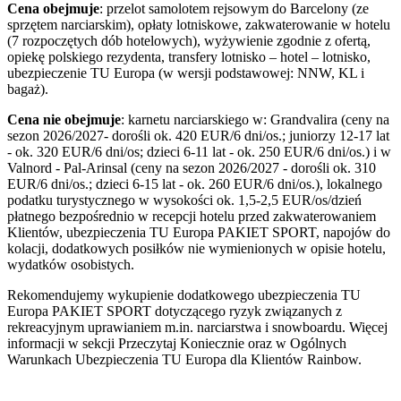
Cena obejmuje
: przelot samolotem rejsowym do Barcelony (ze
sprzętem narciarskim), opłaty lotniskowe, zakwaterowanie w hotelu
(7 rozpoczętych dób hotelowych), wyżywienie zgodnie z ofertą,
opiekę polskiego rezydenta, transfery lotnisko – hotel – lotnisko,
ubezpieczenie TU Europa (w wersji podstawowej: NNW, KL i
bagaż).
Cena nie obejmuje
: karnetu narciarskiego w: Grandvalira (ceny na
sezon 2026/2027- dorośli ok. 420 EUR/6 dni/os.; juniorzy 12-17 lat
- ok. 320 EUR/6 dni/os; dzieci 6-11 lat - ok. 250 EUR/6 dni/os.) i w
Valnord - Pal-Arinsal (ceny na sezon 2026/2027 - dorośli ok. 310
EUR/6 dni/os.; dzieci 6-15 lat - ok. 260 EUR/6 dni/os.), lokalnego
podatku turystycznego w wysokości ok. 1,5-2,5 EUR/os/dzień
płatnego bezpośrednio w recepcji hotelu przed zakwaterowaniem
Klientów, ubezpieczenia TU Europa PAKIET SPORT, napojów do
kolacji, dodatkowych posiłków nie wymienionych w opisie hotelu,
wydatków osobistych.
Rekomendujemy wykupienie dodatkowego ubezpieczenia TU
Europa PAKIET SPORT dotyczącego ryzyk związanych z
rekreacyjnym uprawianiem m.in. narciarstwa i snowboardu. Więcej
informacji w sekcji Przeczytaj Koniecznie oraz w Ogólnych
Warunkach Ubezpieczenia TU Europa dla Klientów Rainbow.