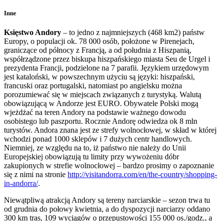
Inne
Księstwo Andory
– to jedno z najmniejszych (468 km2) państw
Europy, o populacji ok. 78 000 osób, położone w Pirenejach,
graniczące od północy z Francją, a od południa z Hiszpanią,
współrządzone przez biskupa hiszpańskiego miasta Seu de Urgel i
prezydenta Francji, podzielone na 7 parafii. Językiem urzędowym
jest kataloński, w powszechnym użyciu są języki: hiszpański,
francuski oraz portugalski, natomiast po angielsku można
porozumiewać się w miejscach związanych z turystyką. Walutą
obowiązującą w Andorze jest EURO. Obywatele Polski mogą
wjeżdżać na teren Andory na podstawie ważnego dowodu
osobistego lub paszportu. Rocznie Andorę odwiedza ok 8 mln
turystów. Andora znana jest ze strefy wolnocłowej, w skład w której
wchodzi ponad 1000 sklepów i 7 dużych centr handlowych.
Niemniej, ze względu na to, iż państwo nie należy do Unii
Europejskiej obowiązują tu limity przy wywożeniu dóbr
zakupionych w strefie wolnocłowej – bardzo prosimy o zapoznanie
się z nimi na stronie
http://visitandorra.com/en/the-country/shopping-
in-andorra/
.
Niewątpliwą atrakcją Andory są tereny narciarskie – sezon trwa tu
od grudnia do połowy kwietnia, a do dyspozycji narciarzy oddano
300 km tras, 109 wyciągów o przepustowości 155 000 os./godz., a