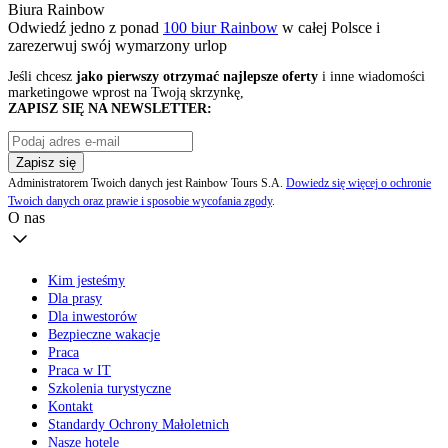
Biura Rainbow
Odwiedź jedno z ponad
100 biur Rainbow
w całej Polsce i
zarezerwuj swój
wymarzony urlop
Jeśli chcesz
jako pierwszy otrzymać najlepsze oferty
i inne wiadomości
marketingowe wprost na Twoją skrzynkę,
ZAPISZ SIĘ NA NEWSLETTER:
Zapisz się
Administratorem Twoich danych jest Rainbow Tours S.A.
Dowiedz się więcej o ochronie
Twoich danych oraz prawie i sposobie wycofania zgody
.
O nas
Kim jesteśmy
Dla prasy
Dla inwestorów
Bezpieczne wakacje
Praca
Praca w IT
Szkolenia turystyczne
Kontakt
Standardy Ochrony Małoletnich
Nasze hotele