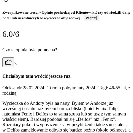
Zweryfikowane treści
- Opinie pochodzą od Klientów, którzy odwiedzili dany
hotel lub uczestniczyli w wycieczce objazdowej...
więcej
6.0/6
Czy ta opinia była pomocna?
3
Chciałbym tam wrócić jeszcze raz.
Oleksandr 28.02.2024
| Termin pobytu: luty 2024
| Tagi: 46-55 lat, z
rodziną
Wycieczka do Andory była na narty. Byłem w Andorze już
wcześniej i ostatni raz byłem bardzo blisko (hotel Fenix-Tulip,
natomiast Fenix i Delfos to ta sama grupa lub sojusz z tym samym
właścicielem). Bardziej podobał mi się „Delfos” niż „Fenix”.
Rozmiary pokoi i wyposażenie są w przybliżeniu takie same, ale...
w Delfos zameldowanie odbyło się bardzo późno (około północy), a