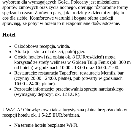
wyborem dla wymagających Gości. Polecany jest miłośnikom
sportów zimowych oraz życia nocnego, oferując różnorodne formy
spędzania czasu. Zarówno pary, jak i rodziny z dziećmi znajdą tu
coś dla siebie. Komfortowe warunki i bogata oferta atrakcji
sprawiają, że pobyt w hotelu to niezapomniane doświadczenie.
Hotel
Całodobowa recepcja, winda.
Atrakcje : strefa dla dzieci, pokój gier.
Goście hotelowi (za opłatą ok. 8 EUR/os/dzień) mogą
korzystać ze strefy wellness w Golden Tulip Fenix (ok. 300 m
od hotelu) w godzinach 10:00 - 13:00 oraz 16:00-21:00.
Restauracje: restauracja Tapad'era, restauracja Memfis, bar
(czynny 20:00 - 24:00, płatne), pub (otwarty w godzinach
16:00 - 24:00, płatne).
Pozostałe informacje: przechowalnia sprzętu narciarskiego
(wymagany depozyt, ok. 12 EUR).
UWAGA! Obowiązkowa taksa turystyczna płatna bezpośrednio w
recepcji hotelu ok. 1,5-2,5 EUR/os/dzień.
Na terenie hotelu bezpłatne Wi-Fi.