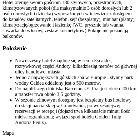
Hotel oferuje swoim gościom 180 stylowych, przestronnych,
klimatyzowanych pokoi (dla maksymalnie 3 osób dorosłych lub 2
osób doroslych i dziecka) wyposażonych w telewizor z dostępem
do kanałów satelitarnych, telefon, sejf (bezpłatny), minibar (płatny),
klimatyzację/ogrzewanie i łazienkę (WC, prysznic lub wanna,
suszarka do włosów, zestaw kosmetyków).Pokoje nie posiadają
balkonów.
Położenie
Nowoczesny hotel znajduje się w sercu Escaldes,
rozrywkowej części Andory, kilkadziesiąt metrów od głównej
ulicy handlowej miasta.
Jedno z największych górskich spa w Europie - słynny park
wodny Caldea oddalony jest o 500 metrów.
Do najbliższego lotniska Barcelona-El Prat jest około 200 km,
a transfer trwa około 3,5 godziny.
W sezonie zimowym dostępny jest bezpłatny bus hotelowy
do stacji narciarskiej w Grandvalira, po wcześniejszej
rezerwacji w recepcji (dojazd trwa kilkanaście minut; ilośc
miejsc ograniczona; wyjazd spod hotelu Golden Tulip
Andorra Fenix).
Mapa