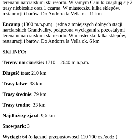
terenami narciarskimi ski resortu. W samym Canillo znajdują się 2
trasy niebieskie oraz 1 czarna. W miasteczku kilka sklepów,
restauracji i barów. Do Andorra la Vella ok. 11 km.
Encamp
(1300 m.n.p.m) - jedna z mniejszych dolnych stacji
narciarskich Grandvaliry, połączona wyciągami z pozostałymi
terenami narciarskimi ski resortu. W miasteczku kilka sklepów,
restauracji i barów. Do Andorra la Vella ok. 6 km.
SKI INFO:
Tereny narciarskie:
1710 – 2640 m n.p.m.
Długość tras
: 210 km
Trasy łatwe
: 98 km
Trasy średnie
: 79 km
Trasy trudne
: 33 km
Najdłuższy zjazd
: 9,6 km
Snowpark
: 3
Wyciągi:
64 (o łącznej przepustowości 110 700 os./godz.)