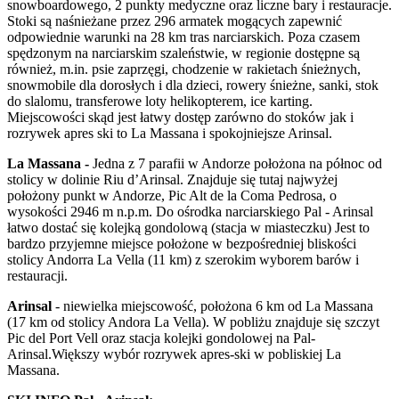
snowboardowego, 2 punkty medyczne oraz liczne bary i restauracje.
Stoki są naśnieżane przez 296 armatek mogących zapewnić
odpowiednie warunki na 28 km tras narciarskich. Poza czasem
spędzonym na narciarskim szaleństwie, w regionie dostępne są
również, m.in. psie zaprzęgi, chodzenie w rakietach śnieżnych,
snowmobile dla dorosłych i dla dzieci, rowery śnieżne, sanki, stok
do slalomu, transferowe loty helikopterem, ice karting.
Miejscowości skąd jest łatwy dostęp zarówno do stoków jak i
rozrywek apres ski to La Massana i spokojniejsze Arinsal.
La Massana -
Jedna z 7 parafii w Andorze położona na północ od
stolicy w dolinie Riu d’Arinsal. Znajduje się tutaj najwyżej
położony punkt w Andorze, Pic Alt de la Coma Pedrosa, o
wysokości 2946 m n.p.m. Do ośrodka narciarskiego Pal - Arinsal
łatwo dostać się kolejką gondolową (stacja w miasteczku) Jest to
bardzo przyjemne miejsce położone w bezpośredniej bliskości
stolicy Andorra La Vella (11 km) z szerokim wyborem barów i
restauracji.
Arinsal
- niewielka miejscowość, położona 6 km od La Massana
(17 km od stolicy Andora La Vella). W pobliżu znajduje się szczyt
Pic del Port Vell oraz stacja kolejki gondolowej na Pal-
Arinsal.Większy wybór rozrywek apres-ski w pobliskiej La
Massana.