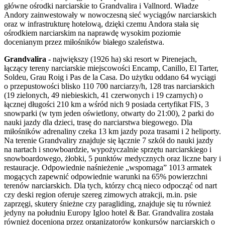
główne ośrodki narciarskie to Grandvalira i Vallnord. Władze
Andory zainwestowały w nowoczesną sieć wyciągów narciarskich
oraz w infrastrukturę hotelową, dzięki czemu Andora stała się
ośrodkiem narciarskim na naprawdę wysokim poziomie
docenianym przez miłośników białego szaleństwa.
Grandvalira
- największy (1926 ha) ski resort w Pirenejach,
łączący tereny narciarskie miejscowości Encamp, Canillo, El Tarter,
Soldeu, Grau Roig i Pas de la Casa. Do użytku oddano 64 wyciągi
o przepustowości blisko 110 700 narciarzy/h, 128 tras narciarskich
(19 zielonych, 49 niebieskich, 41 czerwonych i 19 czarnych) o
łącznej długości 210 km a wśród nich 9 posiada certyfikat FIS, 3
snowparki (w tym jeden oświetlony, otwarty do 21:00), 2 parki do
nauki jazdy dla dzieci, trasę do narciarstwa biegowego. Dla
miłośników adrenaliny czeka 13 km jazdy poza trasami i 2 heliporty.
Na terenie Grandvaliry znajduje się łącznie 7 szkół do nauki jazdy
na nartach i snowboardzie, wypożyczalnie sprzętu narciarskiego i
snowboardowego, żłobki, 5 punktów medycznych oraz liczne bary i
restauracje. Odpowiednie naśnieżenie „wspomaga” 1013 armatek
mogących zapewnić odpowiednie warunki na 65% powierzchni
terenów narciarskich. Dla tych, którzy chcą nieco odpocząć od nart
czy deski region oferuje szereg zimowych atrakcji, m.in. psie
zaprzęgi, skutery śnieżne czy paragliding, znajduje się tu również
jedyny na południu Europy Igloo hotel & Bar. Grandvalira została
również doceniona przez organizatorów konkursów narciarskich o