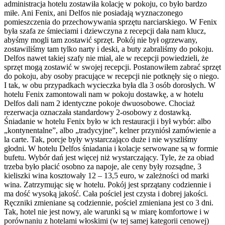
administracja hotelu zostawiła kolację w pokoju, co było bardzo
miłe. Ani Fenix, ani Delfos nie posiadają wyznaczonego
pomieszczenia do przechowywania sprzętu narciarskiego. W Fenix
była szafa ze śmieciami i dziewczyna z recepcji dała nam klucz,
abyśmy mogli tam zostawić sprzęt. Pokój nie był ogrzewany,
zostawiliśmy tam tylko narty i deski, a buty zabraliśmy do pokoju.
Delfos nawet takiej szafy nie miał, ale w recepcji powiedzieli, że
sprzęt mogą zostawić w swojej recepcji. Postanowiłem zabrać sprzęt
do pokoju, aby osoby pracujące w recepcji nie potknęły się o niego.
I tak, w obu przypadkach wycieczka była dla 3 osób dorosłych. W
hotelu Fenix zamontowali nam w pokoju dostawkę, a w hotelu
Delfos dali nam 2 identyczne pokoje dwuosobowe. Chociaż
rezerwacja oznaczała standardowy 2-osobowy z dostawką.
Śniadanie w hotelu Fenix było w ich restauracji i był wybór: albo
„kontynentalne”, albo „tradycyjne”, kelner przyniósł zamówienie a
la carte. Tak, porcje były wystarczająco duże i nie wyszliśmy
głodni. W hotelu Delfos śniadania i kolacje serwowane są w formie
bufetu. Wybór dań jest więcej niż wystarczający. Tyle, że za obiad
trzeba było płacić osobno za napoje, ale ceny były rozsądne, 3
kieliszki wina kosztowały 12 – 13,5 euro, w zależności od marki
wina. Zatrzymując się w hotelu. Pokój jest sprzątany codziennie i
ma dość wysoką jakość. Cała pościel jest czysta i dobrej jakości.
Ręczniki zmieniane są codziennie, pościel zmieniana jest co 3 dni.
Tak, hotel nie jest nowy, ale warunki są w miarę komfortowe i w
porównaniu z hotelami włoskimi (w tej samej kategorii cenowej)