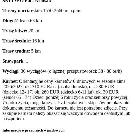
SKI INFO
Pal - Arinsal:
Tereny narciarskie:
1550-2560 m n.p.m.
Długość tras:
63 km
Trasy łatwe:
20 km
Trasy średnie
: 16 km
Trasy trudne
: 5 km
Snowpark
: 1
Wyciągi
: 30 wyciągów (o łącznej przepustowości: 38 480 os/h)
Karnet
: Orientacyjne ceny karnetów 6-dniowych w sezonie zima
2026/2027: ok. 310 EUR/os. (osoba dorosła), ok. 280 EUR
(dziecko 12- 17) ok. 260 EUR (dziecko 6-11 lat), ok. 30 EUR
(senior 65 - 74) Dzieci poniżej 6 roku życia oraz seniorzy powyżej
75 roku życia, mogą korzystać z bezpłatnych skipasów po okazaniu
dokumentu tożsamości. Do karnetu nie jest potrzebne zdjęcie. Przy
zakupie karnetu należy okazać się ważnym dowodem osobistym lub
paszportem.
Informacje o przepisach wjazdowych