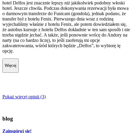
hotel Delfos jest znacznie lepszy niż jakikolwiek podobny włoski
hotel. Jeszcze chwila. Podczas dokonywania rezerwacji była mowa
o darmowym transferze do Funicam (gondola), jednak podano, że
transfer był z hotelu Fenix. Pierwszego dnia wraz z rodziną
wyjechaliśmy właśnie z hotelu Fenix, ale potem dowiedziałem się,
że autobus kursuje z hotelu Delfos dokładnie w ten sam sposób i nie
trzeba nigdzie jechać. A także, jeśli ponownie wrócę do Andory na
narty (na co bardzo liczę), to jeśli zaoferują mi opcje
zakwaterowania, wśród których będzie „Delfos”, to wybiorę tę
opcję.
Więcej
Pokaż więcej opinii (3)
blog
Zainspiruj się!