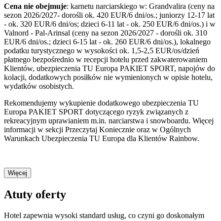
Cena nie obejmuje
: karnetu narciarskiego w: Grandvalira (ceny na
sezon 2026/2027- dorośli ok. 420 EUR/6 dni/os.; juniorzy 12-17 lat
- ok. 320 EUR/6 dni/os; dzieci 6-11 lat - ok. 250 EUR/6 dni/os.) i w
Valnord - Pal-Arinsal (ceny na sezon 2026/2027 - dorośli ok. 310
EUR/6 dni/os.; dzieci 6-15 lat - ok. 260 EUR/6 dni/os.), lokalnego
podatku turystycznego w wysokości ok. 1,5-2,5 EUR/os/dzień
płatnego bezpośrednio w recepcji hotelu przed zakwaterowaniem
Klientów, ubezpieczenia TU Europa PAKIET SPORT, napojów do
kolacji, dodatkowych posiłków nie wymienionych w opisie hotelu,
wydatków osobistych.
Rekomendujemy wykupienie dodatkowego ubezpieczenia TU
Europa PAKIET SPORT dotyczącego ryzyk związanych z
rekreacyjnym uprawianiem m.in. narciarstwa i snowboardu. Więcej
informacji w sekcji Przeczytaj Koniecznie oraz w Ogólnych
Warunkach Ubezpieczenia TU Europa dla Klientów Rainbow.
Więcej
Atuty oferty
Hotel zapewnia wysoki standard usług, co czyni go doskonałym