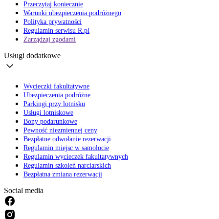
Przeczytaj koniecznie
Warunki ubezpieczenia podróżnego
Polityka prywatności
Regulamin serwisu R.pl
Zarządzaj zgodami
Usługi dodatkowe
Wycieczki fakultatywne
Ubezpieczenia podróżne
Parkingi przy lotnisku
Usługi lotniskowe
Bony podarunkowe
Pewność niezmiennej ceny
Bezpłatne odwołanie rezerwacji
Regulamin miejsc w samolocie
Regulamin wycieczek fakultatywnych
Regulamin szkoleń narciarskich
Bezpłatna zmiana rezerwacji
Social media