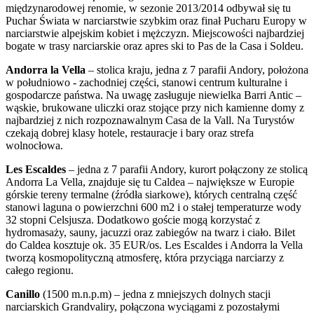
międzynarodowej renomie, w sezonie 2013/2014 odbywał się tu
Puchar Świata w narciarstwie szybkim oraz finał Pucharu Europy w
narciarstwie alpejskim kobiet i mężczyzn. Miejscowości najbardziej
bogate w trasy narciarskie oraz apres ski to Pas de la Casa i Soldeu.
Andorra la Vella
– stolica kraju, jedna z 7 parafii Andory, położona
w południowo - zachodniej części, stanowi centrum kulturalne i
gospodarcze państwa. Na uwagę zasługuje niewielka Barri Antic –
wąskie, brukowane uliczki oraz stojące przy nich kamienne domy z
najbardziej z nich rozpoznawalnym Casa de la Vall. Na Turystów
czekają dobrej klasy hotele, restauracje i bary oraz strefa
wolnocłowa.
Les Escaldes
– jedna z 7 parafii Andory, kurort połączony ze stolicą
Andorra La Vella, znajduje się tu Caldea – największe w Europie
górskie tereny termalne (źródła siarkowe), których centralną część
stanowi laguna o powierzchni 600 m2 i o stałej temperaturze wody
32 stopni Celsjusza. Dodatkowo goście mogą korzystać z
hydromasaży, sauny, jacuzzi oraz zabiegów na twarz i ciało. Bilet
do Caldea kosztuje ok. 35 EUR/os. Les Escaldes i Andorra la Vella
tworzą kosmopolityczną atmosferę, która przyciąga narciarzy z
całego regionu.
Canillo
(1500 m.n.p.m) – jedna z mniejszych dolnych stacji
narciarskich Grandvaliry, połączona wyciągami z pozostałymi