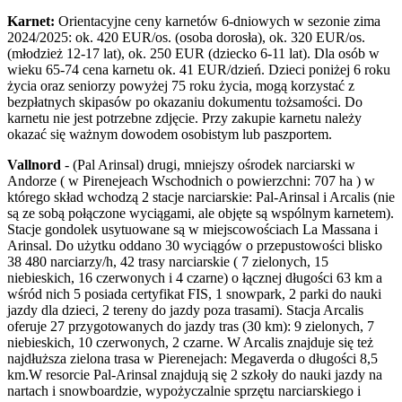
Karnet:
Orientacyjne ceny karnetów 6-dniowych w sezonie zima
2024/2025: ok. 420 EUR/os. (osoba dorosła), ok. 320 EUR/os.
(młodzież 12-17 lat), ok. 250 EUR (dziecko 6-11 lat). Dla osób w
wieku 65-74 cena karnetu ok. 41 EUR/dzień. Dzieci poniżej 6 roku
życia oraz seniorzy powyżej 75 roku życia, mogą korzystać z
bezpłatnych skipasów po okazaniu dokumentu tożsamości. Do
karnetu nie jest potrzebne zdjęcie. Przy zakupie karnetu należy
okazać się ważnym dowodem osobistym lub paszportem.
Vallnord
- (Pal Arinsal) drugi, mniejszy ośrodek narciarski w
Andorze ( w Pirenejeach Wschodnich o powierzchni: 707 ha ) w
którego skład wchodzą 2 stacje narciarskie: Pal-Arinsal i Arcalis (nie
są ze sobą połączone wyciągami, ale objęte są wspólnym karnetem).
Stacje gondolek usytuowane są w miejscowościach La Massana i
Arinsal. Do użytku oddano 30 wyciągów o przepustowości blisko
38 480 narciarzy/h, 42 trasy narciarskie ( 7 zielonych, 15
niebieskich, 16 czerwonych i 4 czarne) o łącznej długości 63 km a
wśród nich 5 posiada certyfikat FIS, 1 snowpark, 2 parki do nauki
jazdy dla dzieci, 2 tereny do jazdy poza trasami). Stacja Arcalis
oferuje 27 przygotowanych do jazdy tras (30 km): 9 zielonych, 7
niebieskich, 10 czerwonych, 2 czarne. W Arcalis znajduje się też
najdłuższa zielona trasa w Pierenejach: Megaverda o długości 8,5
km.W resorcie Pal-Arinsal znajdują się 2 szkoły do nauki jazdy na
nartach i snowboardzie, wypożyczalnie sprzętu narciarskiego i