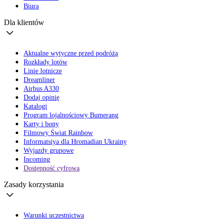
Biura
Dla klientów
Aktualne wytyczne przed podróżą
Rozkłady lotów
Linie lotnicze
Dreamliner
Airbus A330
Dodaj opinię
Katalogi
Program lojalnościowy Bumerang
Karty i bony
Filmowy Świat Rainbow
Informatsiya dla Hromadian Ukrainy
Wyjazdy grupowe
Incoming
Dostępność cyfrowa
Zasady korzystania
Warunki uczestnictwa