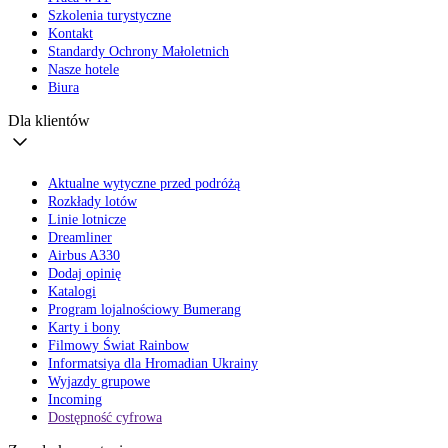
Szkolenia turystyczne
Kontakt
Standardy Ochrony Małoletnich
Nasze hotele
Biura
Dla klientów
Aktualne wytyczne przed podróżą
Rozkłady lotów
Linie lotnicze
Dreamliner
Airbus A330
Dodaj opinię
Katalogi
Program lojalnościowy Bumerang
Karty i bony
Filmowy Świat Rainbow
Informatsiya dla Hromadian Ukrainy
Wyjazdy grupowe
Incoming
Dostępność cyfrowa