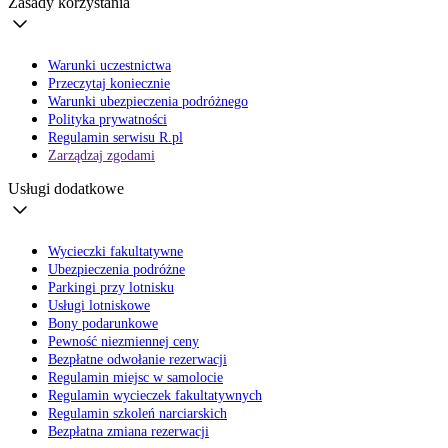
Zasady korzystania
Warunki uczestnictwa
Przeczytaj koniecznie
Warunki ubezpieczenia podróżnego
Polityka prywatności
Regulamin serwisu R.pl
Zarządzaj zgodami
Usługi dodatkowe
Wycieczki fakultatywne
Ubezpieczenia podróżne
Parkingi przy lotnisku
Usługi lotniskowe
Bony podarunkowe
Pewność niezmiennej ceny
Bezpłatne odwołanie rezerwacji
Regulamin miejsc w samolocie
Regulamin wycieczek fakultatywnych
Regulamin szkoleń narciarskich
Bezpłatna zmiana rezerwacji