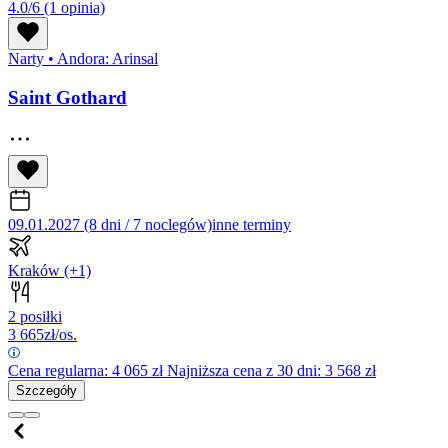
4.0/6
(1 opinia)
Narty
•
Andora: Arinsal
Saint Gothard
09.01.2027 (8 dni / 7 noclegów)
inne terminy
Kraków
(+1)
2 posiłki
3 665
zł/os.
Cena regularna:
4 065
zł
Najniższa cena z 30 dni: 3 568 zł
Szczegóły