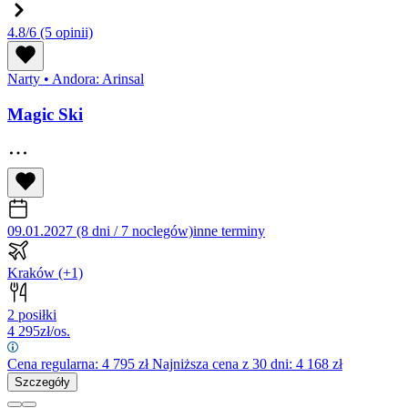
4.8/6
(5 opinii)
Narty
•
Andora: Arinsal
Magic Ski
09.01.2027 (8 dni / 7 noclegów)
inne terminy
Kraków
(+1)
2 posiłki
4 295
zł/os.
Cena regularna:
4 795
zł
Najniższa cena z 30 dni: 4 168 zł
Szczegóły