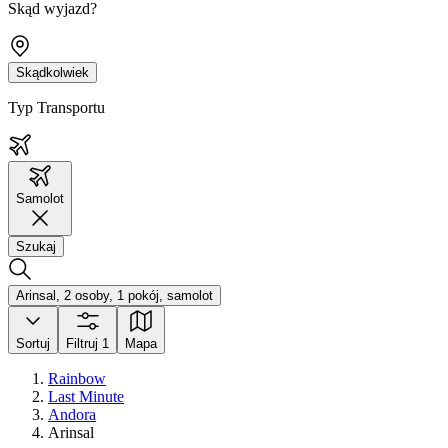
Skąd wyjazd?
Skądkolwiek
Typ Transportu
Samolot
Szukaj
Arinsal, 2 osoby, 1 pokój, samolot
Sortuj
Filtruj
1
Mapa
Rainbow
Last Minute
Andora
Arinsal