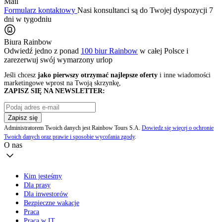
Mail
Formularz kontaktowy
Nasi konsultanci są do Twojej dyspozycji 7
dni w tygodniu
Biura Rainbow
Odwiedź jedno z ponad
100 biur Rainbow
w całej Polsce i
zarezerwuj swój
wymarzony urlop
Jeśli chcesz
jako pierwszy otrzymać najlepsze oferty
i inne wiadomości
marketingowe wprost na Twoją skrzynkę,
ZAPISZ SIĘ NA NEWSLETTER:
Zapisz się
Administratorem Twoich danych jest Rainbow Tours S.A.
Dowiedz się więcej o ochronie
Twoich danych oraz prawie i sposobie wycofania zgody
.
O nas
Kim jesteśmy
Dla prasy
Dla inwestorów
Bezpieczne wakacje
Praca
Praca w IT