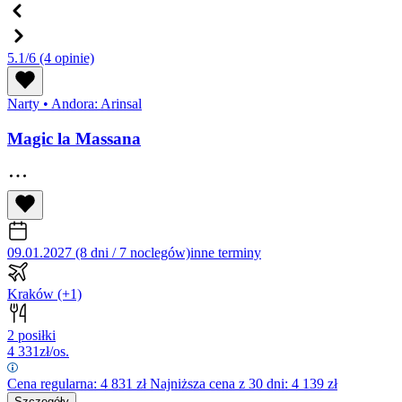
5.1/6
(4 opinie)
Narty
•
Andora: Arinsal
Magic la Massana
09.01.2027 (8 dni / 7 noclegów)
inne terminy
Kraków
(+1)
2 posiłki
4 331
zł/os.
Cena regularna:
4 831
zł
Najniższa cena z 30 dni: 4 139 zł
Szczegóły