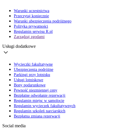
Warunki uczestnictwa
Przeczytaj koniecznie
Warunki ubezpieczenia podróżnego
Polityka prywatności
Regulamin serwisu R.pl
Zarządzaj zgodami
Usługi dodatkowe
Wycieczki fakultatywne
Ubezpieczenia podróżne
Parkingi przy lotnisku
Usługi lotniskowe
Bony podarunkowe
Pewność niezmiennej ceny
Bezpłatne odwołanie rezerwacji
Regulamin miejsc w samolocie
Regulamin wycieczek fakultatywnych
Regulamin szkoleń narciarskich
Bezpłatna zmiana rezerwacji
Social media