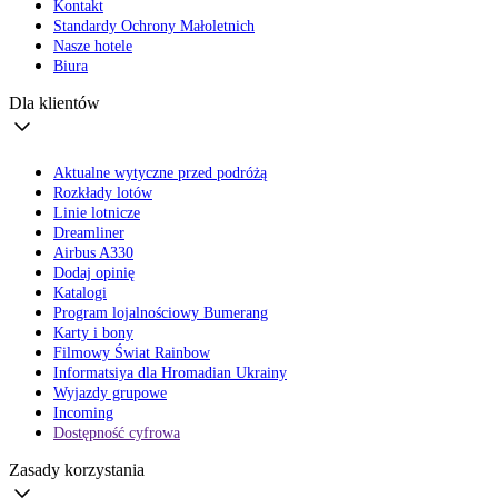
Kontakt
Standardy Ochrony Małoletnich
Nasze hotele
Biura
Dla klientów
Aktualne wytyczne przed podróżą
Rozkłady lotów
Linie lotnicze
Dreamliner
Airbus A330
Dodaj opinię
Katalogi
Program lojalnościowy Bumerang
Karty i bony
Filmowy Świat Rainbow
Informatsiya dla Hromadian Ukrainy
Wyjazdy grupowe
Incoming
Dostępność cyfrowa
Zasady korzystania