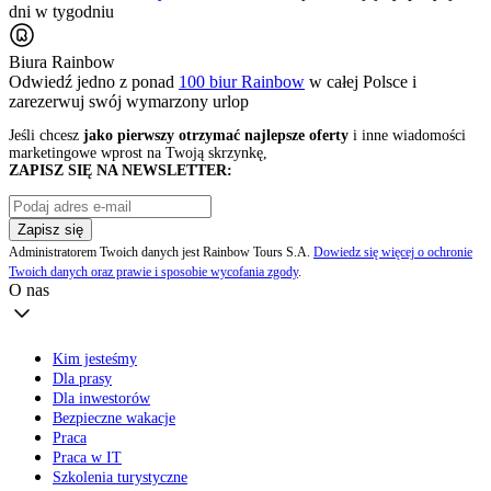
dni w tygodniu
Biura Rainbow
Odwiedź jedno z ponad
100 biur Rainbow
w całej Polsce i
zarezerwuj swój
wymarzony urlop
Jeśli chcesz
jako pierwszy otrzymać najlepsze oferty
i inne wiadomości
marketingowe wprost na Twoją skrzynkę,
ZAPISZ SIĘ NA NEWSLETTER:
Zapisz się
Administratorem Twoich danych jest Rainbow Tours S.A.
Dowiedz się więcej o ochronie
Twoich danych oraz prawie i sposobie wycofania zgody
.
O nas
Kim jesteśmy
Dla prasy
Dla inwestorów
Bezpieczne wakacje
Praca
Praca w IT
Szkolenia turystyczne