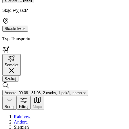
2 osoby, 1 pokój
Skąd wyjazd?
Skądkolwiek
Typ Transportu
Samolot
Szukaj
Andora, 09.08 - 31.08, 2 osoby, 1 pokój, samolot
Sortuj
Filtruj
Mapa
Rainbow
Andora
Sierpień