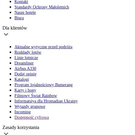
Kontakt
Standardy Ochrony Małoletnich
Nasze hotele
Biura
Dla klientów
Aktualne wytyczne przed podróżą
Rozkłady lotów
Linie lotnicze
Dreamliner
Airbus A330
Dodaj opinię
Katalogi
Program lojalnościowy Bumerang
Karty i bony
Filmowy Świat Rainbow
Informatsiya dla Hromadian Ukrainy
Wyjazdy grupowe
Incoming
Dostępność cyfrowa
Zasady korzystania