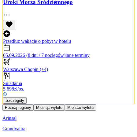
Uroki Morza Śródziemnego
Przedłuż wakacje o pobyt w hotelu
05.09.2026 (8 dni / 7 noclegów)
inne terminy
Warszawa Chopin
(+4)
Śniadania
5 698
zł/os.
Szczegóły
Poznaj regiony
Miesiąc wylotu
Miejsce wylotu
Arinsal
Grandvalira