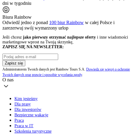
dni w tygodniu
Biura Rainbow
Odwiedź jedno z ponad
100 biur Rainbow
w całej Polsce i
zarezerwuj swój
wymarzony urlop
Jeśli chcesz
jako pierwszy otrzymać najlepsze oferty
i inne wiadomości
marketingowe wprost na Twoją skrzynkę,
ZAPISZ SIĘ NA NEWSLETTER:
Zapisz się
Administratorem Twoich danych jest Rainbow Tours S.A.
Dowiedz się więcej o ochronie
Twoich danych oraz prawie i sposobie wycofania zgody
.
O nas
Kim jesteśmy
Dla prasy
Dla inwestorów
Bezpieczne wakacje
Praca
Praca w IT
Szkolenia turystyczne