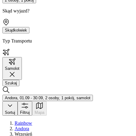
2 osoby, 1 pokój
Skąd wyjazd?
Skądkolwiek
Typ Transportu
Samolot
Szukaj
Andora, 01.09 - 30.09, 2 osoby, 1 pokój, samolot
Sortuj
Filtruj
Mapa
Rainbow
Andora
Wrzesień