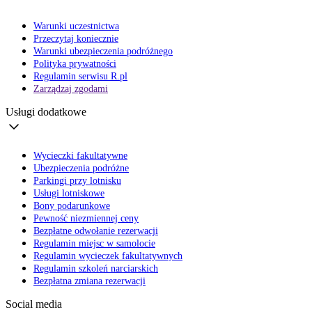
Warunki uczestnictwa
Przeczytaj koniecznie
Warunki ubezpieczenia podróżnego
Polityka prywatności
Regulamin serwisu R.pl
Zarządzaj zgodami
Usługi dodatkowe
Wycieczki fakultatywne
Ubezpieczenia podróżne
Parkingi przy lotnisku
Usługi lotniskowe
Bony podarunkowe
Pewność niezmiennej ceny
Bezpłatne odwołanie rezerwacji
Regulamin miejsc w samolocie
Regulamin wycieczek fakultatywnych
Regulamin szkoleń narciarskich
Bezpłatna zmiana rezerwacji
Social media