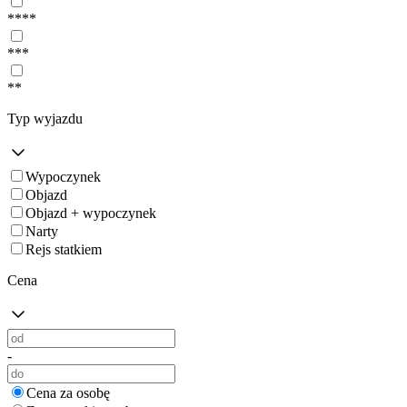
****
***
**
Typ wyjazdu
Wypoczynek
Objazd
Objazd + wypoczynek
Narty
Rejs statkiem
Cena
-
Cena za osobę