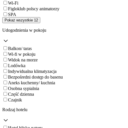
Wi-Fi
Figloklub polscy animatorzy
SPA
Pokaż wszystkie 12
Udogodnienia w pokoju
Balkon/ taras
Wi-fi w pokoju
Widok na morze
Lodówka
Indywidualna klimatyzacja
Bezpośredni dostęp do basenu
Aneks kuchenny/ kuchnia
Osobna sypialnia
Część dzienna
Czajnik
Rodzaj hotelu
Hotel blisko natury