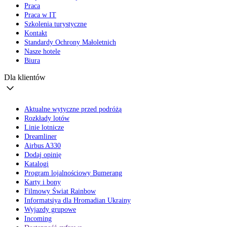
Praca
Praca w IT
Szkolenia turystyczne
Kontakt
Standardy Ochrony Małoletnich
Nasze hotele
Biura
Dla klientów
Aktualne wytyczne przed podróżą
Rozkłady lotów
Linie lotnicze
Dreamliner
Airbus A330
Dodaj opinię
Katalogi
Program lojalnościowy Bumerang
Karty i bony
Filmowy Świat Rainbow
Informatsiya dla Hromadian Ukrainy
Wyjazdy grupowe
Incoming