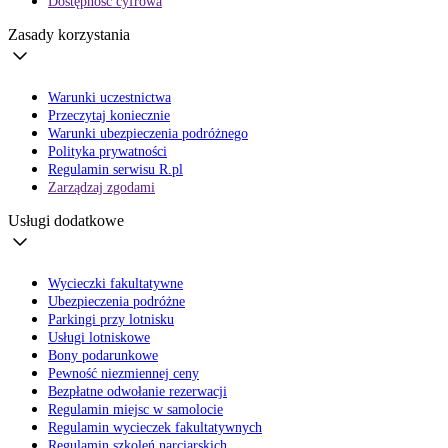
Dostępność cyfrowa
Zasady korzystania
Warunki uczestnictwa
Przeczytaj koniecznie
Warunki ubezpieczenia podróżnego
Polityka prywatności
Regulamin serwisu R.pl
Zarządzaj zgodami
Usługi dodatkowe
Wycieczki fakultatywne
Ubezpieczenia podróżne
Parkingi przy lotnisku
Usługi lotniskowe
Bony podarunkowe
Pewność niezmiennej ceny
Bezpłatne odwołanie rezerwacji
Regulamin miejsc w samolocie
Regulamin wycieczek fakultatywnych
Regulamin szkoleń narciarskich