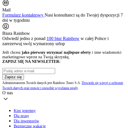
Mail
Formularz kontaktowy
Nasi konsultanci są do Twojej dyspozycji 7
dni w tygodniu
Biura Rainbow
Odwiedź jedno z ponad
100 biur Rainbow
w całej Polsce i
zarezerwuj swój
wymarzony urlop
Jeśli chcesz
jako pierwszy otrzymać najlepsze oferty
i inne wiadomości
marketingowe wprost na Twoją skrzynkę,
ZAPISZ SIĘ NA NEWSLETTER:
Zapisz się
Administratorem Twoich danych jest Rainbow Tours S.A.
Dowiedz się więcej o ochronie
Twoich danych oraz prawie i sposobie wycofania zgody
.
O nas
Kim jesteśmy
Dla prasy
Dla inwestorów
Bezpieczne wakacje