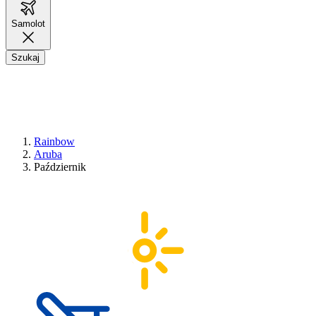
Samolot
Szukaj
Rainbow
Aruba
Październik