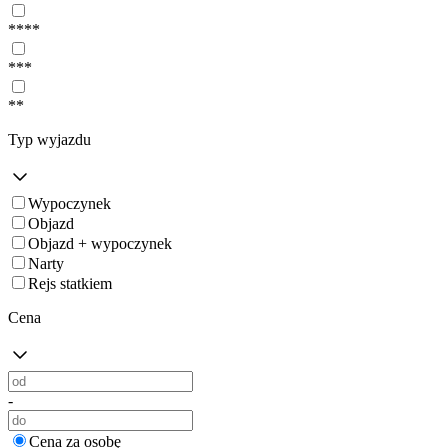
****
***
**
Typ wyjazdu
Wypoczynek
Objazd
Objazd + wypoczynek
Narty
Rejs statkiem
Cena
-
Cena za osobę