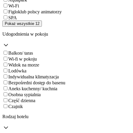
Wi-Fi
Figloklub polscy animatorzy
SPA
Pokaż wszystkie 12
Udogodnienia w pokoju
Balkon/ taras
Wi-fi w pokoju
Widok na morze
Lodówka
Indywidualna klimatyzacja
Bezpośredni dostęp do basenu
Aneks kuchenny/ kuchnia
Osobna sypialnia
Część dzienna
Czajnik
Rodzaj hotelu