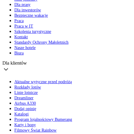
Dla prasy
Dla inwestorów
Bezpieczne wakacje
Praca
Praca w IT
Szkolenia turystyczne
Kontakt
Standardy Ochrony Małoletnich
Nasze hotele
Biura
Dla klientów
Aktualne wytyczne przed podróżą
Rozkłady lotów
Linie lotnicze
Dreamliner
Airbus A330
Dodaj opinię
Katalogi
Program lojalnościowy Bumerang
Karty i bony
Filmowy Świat Rainbow