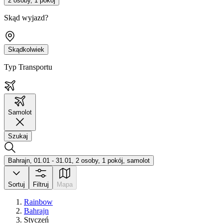
2 osoby, 1 pokój
Skąd wyjazd?
Skądkolwiek
Typ Transportu
Samolot
Szukaj
Bahrajn, 01.01 - 31.01, 2 osoby, 1 pokój, samolot
Sortuj
Filtruj
Mapa
Rainbow
Bahrajn
Styczeń