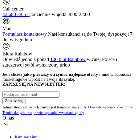
Call center
42 680 38 51
codziennie
w godz. 8:00-22:00
Mail
Formularz kontaktowy
Nasi konsultanci są do Twojej dyspozycji 7
dni w tygodniu
Biura Rainbow
Odwiedź jedno z ponad
100 biur Rainbow
w całej Polsce i
zarezerwuj swój
wymarzony urlop
Jeśli chcesz
jako pierwszy otrzymać najlepsze oferty
i inne wiadomości
marketingowe wprost na Twoją skrzynkę,
ZAPISZ SIĘ NA NEWSLETTER:
Zapisz się
Administratorem Twoich danych jest Rainbow Tours S.A.
Dowiedz się więcej o ochronie
Twoich danych oraz prawie i sposobie wycofania zgody
.
O nas
Kim jesteśmy