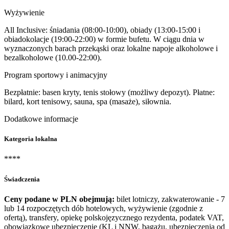
Wyżywienie
All Inclusive: śniadania (08:00-10:00), obiady (13:00-15:00 i
obiadokolacje (19:00-22:00) w formie bufetu. W ciągu dnia w
wyznaczonych barach przekąski oraz lokalne napoje alkoholowe i
bezalkoholowe (10.00-22:00).
Program sportowy i animacyjny
Bezpłatnie: basen kryty, tenis stołowy (możliwy depozyt). Płatne:
bilard, kort tenisowy, sauna, spa (masaże), siłownia.
Dodatkowe informacje
Kategoria lokalna
****
Świadczenia
Ceny podane w PLN obejmują:
bilet lotniczy, zakwaterowanie - 7
lub 14 rozpoczętych dób hotelowych, wyżywienie (zgodnie z
ofertą), transfery, opiekę polskojęzycznego rezydenta, podatek VAT,
obowiązkowe ubezpieczenie (KL i NNW, bagażu, ubezpieczenia od