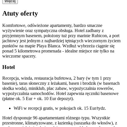
Więcej
Atuty oferty
Komfortowe, odświeżone apartamenty, bardzo smaczne
wyżywienie oraz sympatyczna obsługa. Hotel zadbany z
przyjemnym basenem, położony tuż przy marinie Rubicon, a port
jachtowy jest jednym z najbardziej tętniących wieczornym życiem
punktów na mapie Playa Blanca. Wzdłuż wybrzeża ciągnie się
ponad 5 kilometrowa promenada - idealne miejsce nie tylko na
wieczorne spacery.
Hotel
Recepcja, winda, restauracja bufetowa, 2 bary (w tym 1 przy
basenie), taras słoneczny z leżakami, basen i brodzik (w basenach
słodka woda), miniklub, plac zabaw, wypożyczalnia rowerów,
wypożyczalnia samochodów. Hotel zapewnia ręczniki basenowe
(płatne ok. 5 Eur + ok. 10 Eur depozyt).
WiFi w recepcji gratis, w pokojach ok. 15 Eur/tydz.
Hotel dysponuje 96 apartamentami różnego typu. Wszystkie
przestronne, klimatyzowane, z łazienką (suszarka do włosów), z