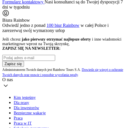
Formularz kontaktowy
Nasi konsultanci są do Twojej dyspozycji 7
dni w tygodniu
Biura Rainbow
Odwiedź jedno z ponad
100 biur Rainbow
w całej Polsce i
zarezerwuj swój
wymarzony urlop
Jeśli chcesz
jako pierwszy otrzymać najlepsze oferty
i inne wiadomości
marketingowe wprost na Twoją skrzynkę,
ZAPISZ SIĘ NA NEWSLETTER:
Zapisz się
Administratorem Twoich danych jest Rainbow Tours S.A.
Dowiedz się więcej o ochronie
Twoich danych oraz prawie i sposobie wycofania zgody
.
O nas
Kim jesteśmy
Dla prasy
Dla inwestorów
Bezpieczne wakacje
Praca
Praca w IT