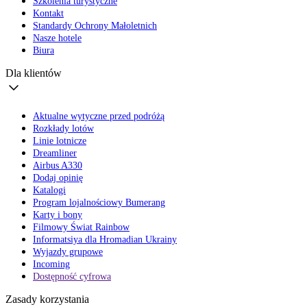
Szkolenia turystyczne
Kontakt
Standardy Ochrony Małoletnich
Nasze hotele
Biura
Dla klientów
Aktualne wytyczne przed podróżą
Rozkłady lotów
Linie lotnicze
Dreamliner
Airbus A330
Dodaj opinię
Katalogi
Program lojalnościowy Bumerang
Karty i bony
Filmowy Świat Rainbow
Informatsiya dla Hromadian Ukrainy
Wyjazdy grupowe
Incoming
Dostępność cyfrowa
Zasady korzystania