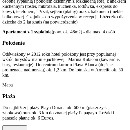
osobną sypialnią i pokojem dziennym z rozkładaną sofą, z aneksem
kuchennym (toster, mikrofala, kuchenka, lodówka, ekspress do
kawy), telefonem, TVsat, sejfem (płatny) oraz z balkonem (meble
balkonowe). Czajnik – do wypożyczenia w recepcji. Łóżeczko dla
dziecka do 2 lat gratis (na potwierdzenie).
Apartament z 1 sypialnią
(pow. ok. 46m2) - dla max. 4 osób
Położenie
Odświeżony w 2012 roku hotel położony jest przy popularnej
wśród turystów marinie jachtowej - Marina Rubicon (kawiarnie,
bary, restauracje). Do centrum kurortu Playa Blanca (dojście
promenadą nadmorską) ok. 1,2 km. Do lotniska w Arrecife ok. 30
km.
Mapa
Plaża
Do najbliższej plaży Playa Dorada ok. 600 m (piaszczysta,
zatokowa) oraz ok. 3 km do znanej plaży Papagayo. Leżaki i
parasole płatne ok. 6 Eur/os.