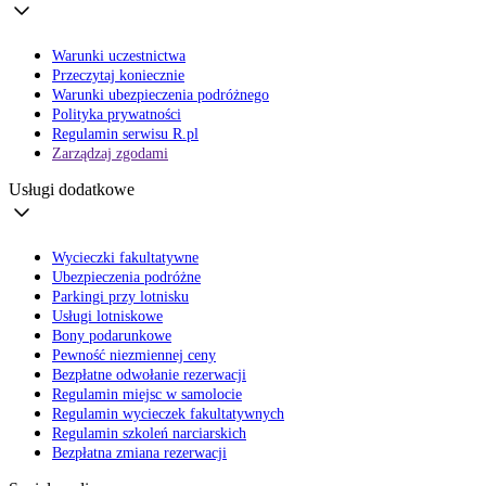
Warunki uczestnictwa
Przeczytaj koniecznie
Warunki ubezpieczenia podróżnego
Polityka prywatności
Regulamin serwisu R.pl
Zarządzaj zgodami
Usługi dodatkowe
Wycieczki fakultatywne
Ubezpieczenia podróżne
Parkingi przy lotnisku
Usługi lotniskowe
Bony podarunkowe
Pewność niezmiennej ceny
Bezpłatne odwołanie rezerwacji
Regulamin miejsc w samolocie
Regulamin wycieczek fakultatywnych
Regulamin szkoleń narciarskich
Bezpłatna zmiana rezerwacji