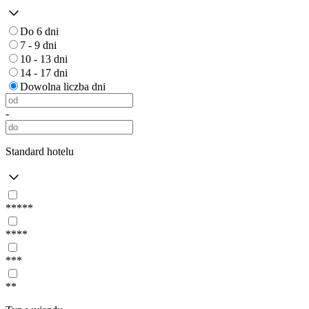
Do 6 dni
7 - 9 dni
10 - 13 dni
14 - 17 dni
Dowolna liczba dni
-
Standard hotelu
*****
****
***
**