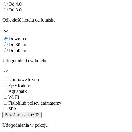
Od 4.0
Od 3.0
Odległość hotelu od lotniska
Dowolna
Do 30 km
Do 60 km
Udogodnienia w hotelu
Darmowe leżaki
Zjeżdżalnie
Aquapark
Wi-Fi
Figloklub polscy animatorzy
SPA
Pokaż wszystkie 12
Udogodnienia w pokoju