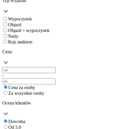
Typ wyjazdu
Wypoczynek
Objazd
Objazd + wypoczynek
Narty
Rejs statkiem
Cena
-
Cena za osobę
Za wszystkie osoby
Ocena klientów
Dowolna
Od 5.0