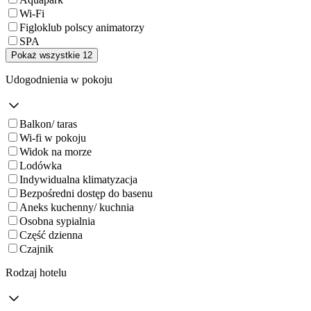
Wi-Fi
Figloklub polscy animatorzy
SPA
Pokaż wszystkie 12
Udogodnienia w pokoju
Balkon/ taras
Wi-fi w pokoju
Widok na morze
Lodówka
Indywidualna klimatyzacja
Bezpośredni dostęp do basenu
Aneks kuchenny/ kuchnia
Osobna sypialnia
Część dzienna
Czajnik
Rodzaj hotelu