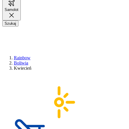
Samolot
Szukaj
Rainbow
Boliwia
Kwiecień