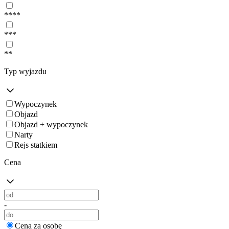
****
***
**
Typ wyjazdu
Wypoczynek
Objazd
Objazd + wypoczynek
Narty
Rejs statkiem
Cena
-
Cena za osobę