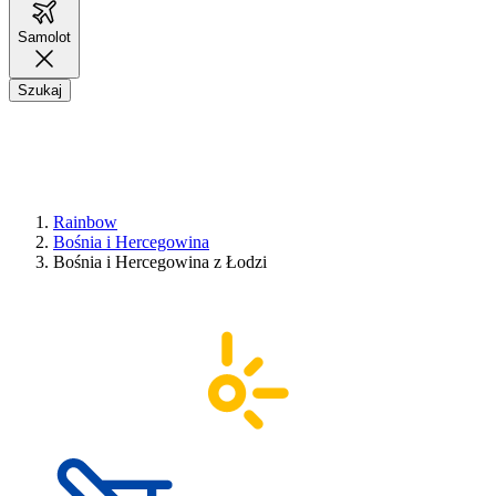
Samolot
Szukaj
Rainbow
Bośnia i Hercegowina
Bośnia i Hercegowina z Łodzi