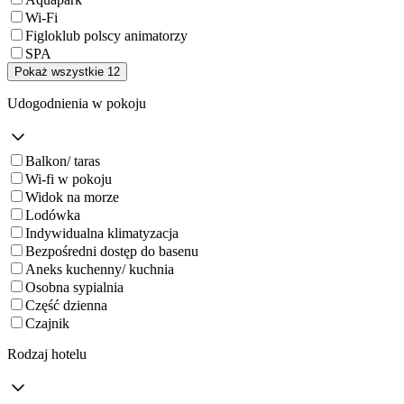
Wi-Fi
Figloklub polscy animatorzy
SPA
Pokaż wszystkie 12
Udogodnienia w pokoju
Balkon/ taras
Wi-fi w pokoju
Widok na morze
Lodówka
Indywidualna klimatyzacja
Bezpośredni dostęp do basenu
Aneks kuchenny/ kuchnia
Osobna sypialnia
Część dzienna
Czajnik
Rodzaj hotelu