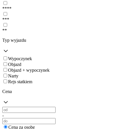
****
***
**
Typ wyjazdu
Wypoczynek
Objazd
Objazd + wypoczynek
Narty
Rejs statkiem
Cena
-
Cena za osobę