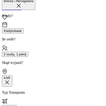
Bośnia i Hercegowina
42 680 38 51
Kiedy?
Kiedykolwiek
Ile osób?
2 osoby, 1 pokój
Skąd wyjazd?
Łódź
Typ Transportu