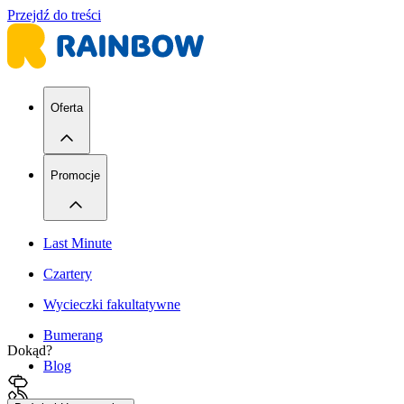
Przejdź do treści
Oferta
Promocje
Last Minute
Czartery
Wycieczki fakultatywne
Bumerang
Dokąd?
Blog