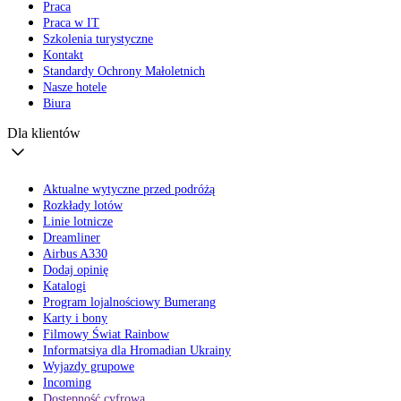
Praca
Praca w IT
Szkolenia turystyczne
Kontakt
Standardy Ochrony Małoletnich
Nasze hotele
Biura
Dla klientów
Aktualne wytyczne przed podróżą
Rozkłady lotów
Linie lotnicze
Dreamliner
Airbus A330
Dodaj opinię
Katalogi
Program lojalnościowy Bumerang
Karty i bony
Filmowy Świat Rainbow
Informatsiya dla Hromadian Ukrainy
Wyjazdy grupowe
Incoming
Dostępność cyfrowa