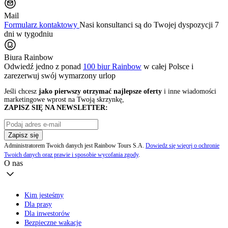
Mail
Formularz kontaktowy
Nasi konsultanci są do Twojej dyspozycji 7
dni w tygodniu
Biura Rainbow
Odwiedź jedno z ponad
100 biur Rainbow
w całej Polsce i
zarezerwuj swój
wymarzony urlop
Jeśli chcesz
jako pierwszy otrzymać najlepsze oferty
i inne wiadomości
marketingowe wprost na Twoją skrzynkę,
ZAPISZ SIĘ NA NEWSLETTER:
Zapisz się
Administratorem Twoich danych jest Rainbow Tours S.A.
Dowiedz się więcej o ochronie
Twoich danych oraz prawie i sposobie wycofania zgody
.
O nas
Kim jesteśmy
Dla prasy
Dla inwestorów
Bezpieczne wakacje