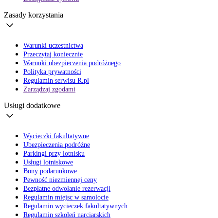
Zasady korzystania
Warunki uczestnictwa
Przeczytaj koniecznie
Warunki ubezpieczenia podróżnego
Polityka prywatności
Regulamin serwisu R.pl
Zarządzaj zgodami
Usługi dodatkowe
Wycieczki fakultatywne
Ubezpieczenia podróżne
Parkingi przy lotnisku
Usługi lotniskowe
Bony podarunkowe
Pewność niezmiennej ceny
Bezpłatne odwołanie rezerwacji
Regulamin miejsc w samolocie
Regulamin wycieczek fakultatywnych
Regulamin szkoleń narciarskich