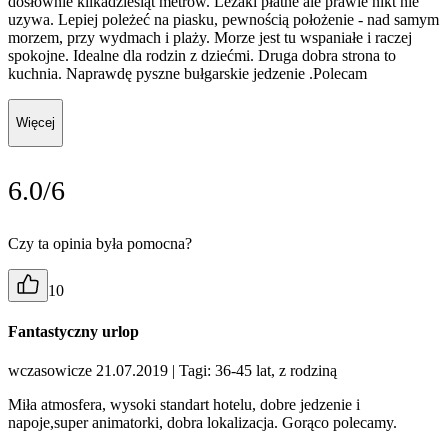
dosłownie kilkadziesiąt metrów. Leżaki płatne ale prawie nikt nie
uzywa. Lepiej poleżeć na piasku, pewnością położenie - nad samym
morzem, przy wydmach i plaży. Morze jest tu wspaniałe i raczej
spokojne. Idealne dla rodzin z dziećmi. Druga dobra strona to
kuchnia. Naprawdę pyszne bułgarskie jedzenie .Polecam
Więcej
6.0/6
Czy ta opinia była pomocna?
10
Fantastyczny urlop
wczasowicze 21.07.2019
| Tagi: 36-45 lat, z rodziną
Miła atmosfera, wysoki standart hotelu, dobre jedzenie i
napoje,super animatorki, dobra lokalizacja. Gorąco polecamy.