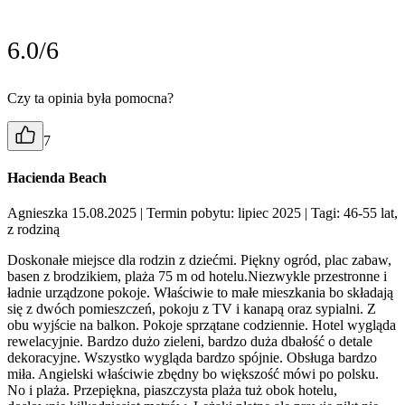
6.0/6
Czy ta opinia była pomocna?
7
Hacienda Beach
Agnieszka 15.08.2025
| Termin pobytu: lipiec 2025
| Tagi: 46-55 lat,
z rodziną
Doskonałe miejsce dla rodzin z dziećmi. Piękny ogród, plac zabaw,
basen z brodzikiem, plaża 75 m od hotelu.Niezwykle przestronne i
ładnie urządzone pokoje. Właściwie to małe mieszkania bo składają
się z dwóch pomieszczeń, pokoju z TV i kanapą oraz sypialni. Z
obu wyjście na balkon. Pokoje sprzątane codziennie. Hotel wygląda
rewelacyjnie. Bardzo dużo zieleni, bardzo duża dbałość o detale
dekoracyjne. Wszystko wygląda bardzo spójnie. Obsługa bardzo
miła. Angielski właściwie zbędny bo większość mówi po polsku.
No i plaża. Przepiękna, piaszczysta plaża tuż obok hotelu,