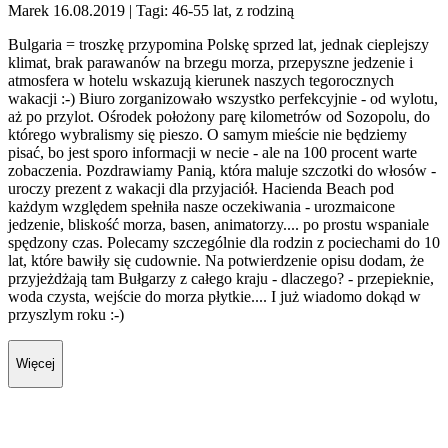
Marek 16.08.2019
| Tagi: 46-55 lat, z rodziną
Bulgaria = troszkę przypomina Polskę sprzed lat, jednak cieplejszy
klimat, brak parawanów na brzegu morza, przepyszne jedzenie i
atmosfera w hotelu wskazują kierunek naszych tegorocznych
wakacji :-) Biuro zorganizowało wszystko perfekcyjnie - od wylotu,
aż po przylot. Ośrodek położony parę kilometrów od Sozopolu, do
którego wybralismy się pieszo. O samym mieście nie będziemy
pisać, bo jest sporo informacji w necie - ale na 100 procent warte
zobaczenia. Pozdrawiamy Panią, która maluje szczotki do włosów -
uroczy prezent z wakacji dla przyjaciół. Hacienda Beach pod
każdym względem spełniła nasze oczekiwania - urozmaicone
jedzenie, bliskość morza, basen, animatorzy.... po prostu wspaniale
spędzony czas. Polecamy szczególnie dla rodzin z pociechami do 10
lat, które bawiły się cudownie. Na potwierdzenie opisu dodam, że
przyjeżdżają tam Bułgarzy z całego kraju - dlaczego? - przepieknie,
woda czysta, wejście do morza płytkie.... I już wiadomo dokąd w
przyszlym roku :-)
Więcej