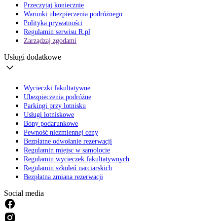
Przeczytaj koniecznie
Warunki ubezpieczenia podróżnego
Polityka prywatności
Regulamin serwisu R.pl
Zarządzaj zgodami
Usługi dodatkowe
Wycieczki fakultatywne
Ubezpieczenia podróżne
Parkingi przy lotnisku
Usługi lotniskowe
Bony podarunkowe
Pewność niezmiennej ceny
Bezpłatne odwołanie rezerwacji
Regulamin miejsc w samolocie
Regulamin wycieczek fakultatywnych
Regulamin szkoleń narciarskich
Bezpłatna zmiana rezerwacji
Social media