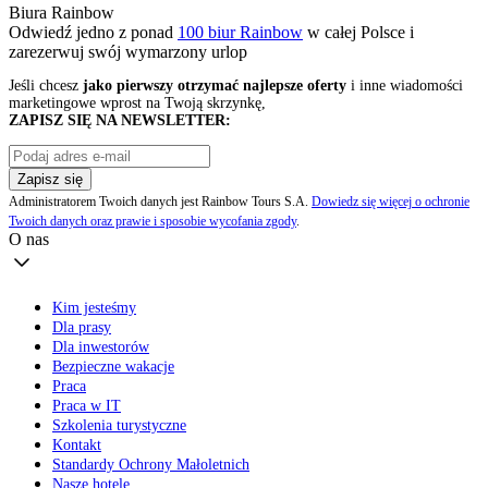
Biura Rainbow
Odwiedź jedno z ponad
100 biur Rainbow
w całej Polsce i
zarezerwuj swój
wymarzony urlop
Jeśli chcesz
jako pierwszy otrzymać najlepsze oferty
i inne wiadomości
marketingowe wprost na Twoją skrzynkę,
ZAPISZ SIĘ NA NEWSLETTER:
Zapisz się
Administratorem Twoich danych jest Rainbow Tours S.A.
Dowiedz się więcej o ochronie
Twoich danych oraz prawie i sposobie wycofania zgody
.
O nas
Kim jesteśmy
Dla prasy
Dla inwestorów
Bezpieczne wakacje
Praca
Praca w IT
Szkolenia turystyczne
Kontakt
Standardy Ochrony Małoletnich
Nasze hotele