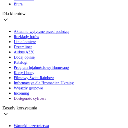
Biura
Dla klientów
Aktualne wytyczne przed podróżą
Rozkłady lotów
Linie lotnicze
Dreamliner
Airbus A330
Dodaj opinię
Katalogi
Program lojalnościowy Bumerang
Karty i bony
Filmowy Świat Rainbow
Informatsiya dla Hromadian Ukrainy
Wyjazdy grupowe
Incoming
Dostępność cyfrowa
Zasady korzystania
Warunki uczestnictwa