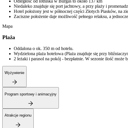
Odległość od lotniska w Burgas to około 137 km
Niedaleko znajduje się port jachtowy, a przy plaży i promenadzi
Hotel położony jest w północnej części Złotych Piasków, na zi
Zaciszne położenie daje możliwość pełnego relaksu, a jednocześ
Mapa
Plaża
Oddalona o ok. 350 m od hotelu.
Wydzielona plaża hotelowa (Plaża znajduje się przy bliźniaczy
2 leżaki i parasol na pokój - bezpłatnie. W sezonie ilość może 
Wyżywienie
Program sportowy i animacyjny
Atrakcje regionu