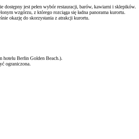
e dostępny jest pełen wybór restauracji, barów, kawiarni i sklepików.
elonym wzgórzu, z którego rozciąga się ładna panorama kurortu.
nie okazję do skorzystania z atrakcji kurortu.
m hotelu Berlin Golden Beach.).
być ograniczona.