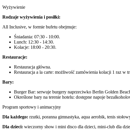
Wyżywienie
Rodzaje wyżywienia i posiłki:
All Inclusive, w formie bufetu obejmuje:
Śniadania: 07:30 - 10:00.
Lunch: 12:30 - 14:30.
Kolacje: 18:00 - 20:30.
Restauracje:
Restauracja główna.
Restauracja a la carte: możliwość zamówienia kolacji 1 raz w t
Bary:
Burger Bar: serwuje burgery naprzeciwko Berlin Golden Beach
Określone bary na terenie hotelu: dostępne napoje bezalkoholo
Program sportowy i animacyjny
Dla każdego:
rzutki, poranna gimnastyka, aqua aerobik, tenis stołow
Dla dzieci:
wieczorny show i mini disco dla dzieci, mini-club dla dzie