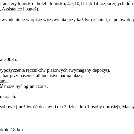
transfery lotnisko - hotel - lotnisko, 4,7,10,11 lub 14 rozpoczętych 
Assistance i bagaż).
wymienione w opisie wyżywienia przy każdym z hoteli, napojów do posi
w 2003 r.
ść wypożyczenia ręczników plażowych (wymagany depozyt).
, bar przy basenie, all inclusive bar na plaży.
ami.
lość może być ograniczona.
okojach.
bowe (możliwość dostawki dla 2 dzieci lub 1 osoby dorosłej), Maksym
około 18 km.