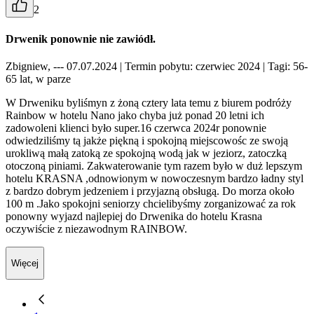
2
Drwenik ponownie nie zawiódł.
Zbigniew, --- 07.07.2024
| Termin pobytu: czerwiec 2024
| Tagi: 56-
65 lat, w parze
W Drweniku byliśmyn z żoną cztery lata temu z biurem podróży
Rainbow w hotelu Nano jako chyba już ponad 20 letni ich
zadowoleni klienci było super.16 czerwca 2024r ponownie
odwiedziliśmy tą jakże piękną i spokojną miejscowośc ze swoją
urokliwą małą zatoką ze spokojną wodą jak w jeziorz, zatoczką
otoczoną piniami. Zakwaterowanie tym razem było w duż lepszym
hotelu KRASNA ,odnowionym w nowoczesnym bardzo ładny styl
z bardzo dobrym jedzeniem i przyjazną obsługą. Do morza około
100 m .Jako spokojni seniorzy chcielibyśmy zorganizować za rok
ponowny wyjazd najlepiej do Drwenika do hotelu Krasna
oczywiście z niezawodnym RAINBOW.
Więcej