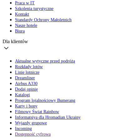
Praca w IT
Szkolenia turystyczne
Kontakt
Standardy Ochrony Małoletnich
Nasze hotele
Biura
Dla klientów
Aktualne wytyczne przed podróżą
Rozkłady lotów
Linie lotnicze
Dreamliner
Airbus A330
Dodaj opinię
Katalogi
Program lojalnościowy Bumerang
Karty i bony
Filmowy Świat Rainbow
Informatsiya dla Hromadian Ukrainy
Wyjazdy grupowe
Incoming
Dostępność cyfrowa