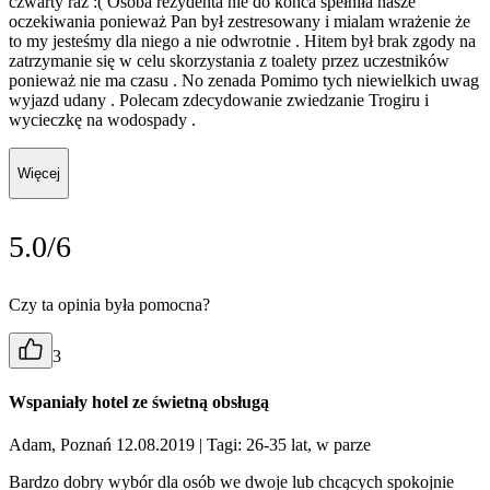
czwarty raz :( Osoba rezydenta nie do końca spełniła nasze
oczekiwania ponieważ Pan był zestresowany i mialam wrażenie że
to my jesteśmy dla niego a nie odwrotnie . Hitem był brak zgody na
zatrzymanie się w celu skorzystania z toalety przez uczestników
ponieważ nie ma czasu . No zenada Pomimo tych niewielkich uwag
wyjazd udany . Polecam zdecydowanie zwiedzanie Trogiru i
wycieczkę na wodospady .
Więcej
5.0/6
Czy ta opinia była pomocna?
3
Wspaniały hotel ze świetną obsługą
Adam, Poznań 12.08.2019
| Tagi: 26-35 lat, w parze
Bardzo dobry wybór dla osób we dwoje lub chcących spokojnie