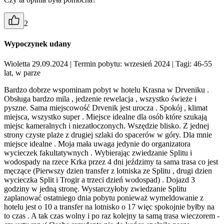
2
Wypoczynek udany
Wioletta 29.09.2024
| Termin pobytu: wrzesień 2024
| Tagi: 46-55
lat, w parze
Bardzo dobrze wspominam pobyt w hotelu Krasna w Drveniku .
Obsługa bardzo mila , jedzenie rewelacja , wszystko świeże i
pyszne. Sama miejscowość Drvenik jest urocza . Spokój , klimat
miejsca, wszystko super . Miejsce idealne dla osób które szukają
miejsc kameralnych i niezatłoczonych. Wszędzie blisko. Z jednej
strony czyste plaże z drugiej szlaki do spacerów w góry. Dla mnie
miejsce idealne . Moja mała uwaga jedynie do organizatora
wycieczek fakultatywnych . Wybierając zwiedzanie Splitu i
wodospady na rzece Krka przez 4 dni jeździmy ta sama trasa co jest
męczące (Pierwszy dzien transfer z lotniska ze Splitu , drugi dzien
wycieczka Split i Trogir a trzeci dzień wodospad) . Dojazd 3
godziny w jedną stronę. Wystarczyłoby zwiedzanie Splitu
zaplanować ostatniego dnia pobytu ponieważ wymeldowanie z
hotelu jest o 10 a transfer na lotnisko o 17 więc spokojnie byłby na
to czas . A tak czas wolny i po raz kolejny ta samą trasa wieczorem -