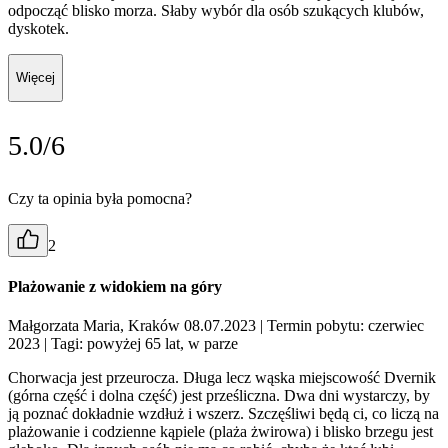
odpocząć blisko morza. Słaby wybór dla osób szukących klubów,
dyskotek.
Więcej
5.0/6
Czy ta opinia była pomocna?
2
Plażowanie z widokiem na góry
Małgorzata Maria, Kraków 08.07.2023
| Termin pobytu: czerwiec
2023
| Tagi: powyżej 65 lat, w parze
Chorwacja jest przeurocza. Długa lecz wąska miejscowość Dvernik
(górna część i dolna część) jest prześliczna. Dwa dni wystarczy, by
ją poznać dokładnie wzdłuż i wszerz. Szczęśliwi będą ci, co liczą na
plażowanie i codzienne kąpiele (plaża żwirowa) i blisko brzegu jest