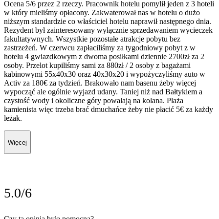
Ocena 5/6 przez 2 rzeczy. Pracownik hotelu pomylił jeden z 3 hoteli
w który mieliśmy opłacony. Zakwaterował nas w hotelu o dużo
niższym standardzie co właściciel hotelu naprawił następnego dnia.
Rezydent był zainteresowany wyłącznie sprzedawaniem wycieczek
fakultatywnych. Wszystkie pozostałe atrakcje pobytu bez
zastrzeżeń. W czerwcu zapłaciliśmy za tygodniowy pobyt z w
hotelu 4 gwiazdkowym z dwoma posiłkami dziennie 2700zł za 2
osoby. Przelot kupiliśmy sami za 880zł / 2 osoby z bagażami
kabinowymi 55x40x30 oraz 40x30x20 i wypożyczyliśmy auto w
Activ za 180€ za tydzień. Brakowało nam basenu żeby więcej
wypocząć ale ogólnie wyjazd udany. Taniej niż nad Bałtykiem a
czystość wody i okoliczne góry powalają na kolana. Plaża
kamienista więc trzeba brać dmuchańce żeby nie płacić 5€ za każdy
leżak.
Więcej
5.0/6
Czy ta opinia była pomocna?