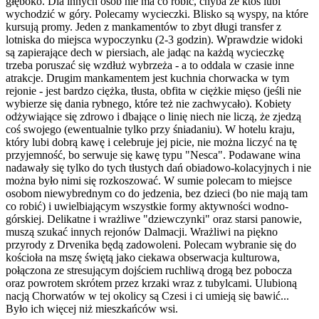
głęboko. Dla innych osób nie ma co robić, chyba że ktoś lubi
wychodzić w góry. Polecamy wycieczki. Blisko są wyspy, na które
kursują promy. Jeden z mankamentów to zbyt długi transfer z
lotniska do miejsca wypoczynku (2-3 godzin). Wprawdzie widoki
są zapierające dech w piersiach, ale jadąc na każdą wycieczkę
trzeba poruszać się wzdłuż wybrzeża - a to oddala w czasie inne
atrakcje. Drugim mankamentem jest kuchnia chorwacka w tym
rejonie - jest bardzo ciężka, tłusta, obfita w ciężkie mięso (jeśli nie
wybierze się dania rybnego, które też nie zachwycało). Kobiety
odżywiające się zdrowo i dbające o linię niech nie liczą, że zjedzą
coś swojego (ewentualnie tylko przy śniadaniu). W hotelu kraju,
który lubi dobrą kawę i celebruje jej picie, nie można liczyć na tę
przyjemność, bo serwuje się kawę typu "Nesca". Podawane wina
nadawały się tylko do tych tłustych dań obiadowo-kolacyjnych i nie
można było nimi się rozkoszować. W sumie polecam to miejsce
osobom niewybrednym co do jedzenia, bez dzieci (bo nie mają tam
co robić) i uwielbiającym wszystkie formy aktywności wodno-
górskiej. Delikatne i wrażliwe "dziewczynki" oraz starsi panowie,
muszą szukać innych rejonów Dalmacji. Wrażliwi na piękno
przyrody z Drvenika będą zadowoleni. Polecam wybranie się do
kościoła na mszę świętą jako ciekawa obserwacja kulturowa,
połączona ze stresującym dojściem ruchliwą drogą bez pobocza
oraz powrotem skrótem przez krzaki wraz z tubylcami. Ulubioną
nacją Chorwatów w tej okolicy są Czesi i ci umieją się bawić...
Było ich więcej niż mieszkańców wsi.