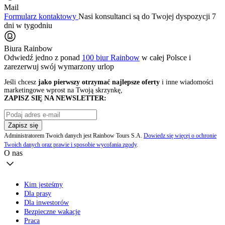
Mail
Formularz kontaktowy
Nasi konsultanci są do Twojej dyspozycji 7
dni w tygodniu
Biura Rainbow
Odwiedź jedno z ponad
100 biur Rainbow
w całej Polsce i
zarezerwuj swój
wymarzony urlop
Jeśli chcesz
jako pierwszy otrzymać najlepsze oferty
i inne wiadomości
marketingowe wprost na Twoją skrzynkę,
ZAPISZ SIĘ NA NEWSLETTER:
Zapisz się
Administratorem Twoich danych jest Rainbow Tours S.A.
Dowiedz się więcej o ochronie
Twoich danych oraz prawie i sposobie wycofania zgody
.
O nas
Kim jesteśmy
Dla prasy
Dla inwestorów
Bezpieczne wakacje
Praca