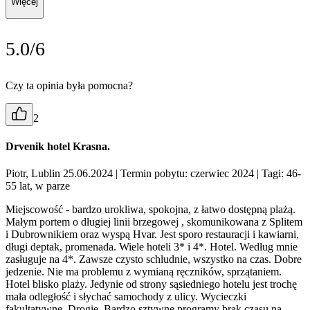
Więcej
5.0/6
Czy ta opinia była pomocna?
2
Drvenik hotel Krasna.
Piotr, Lublin 25.06.2024
| Termin pobytu: czerwiec 2024
| Tagi: 46-
55 lat, w parze
Miejscowość - bardzo urokliwa, spokojna, z łatwo dostępną plażą.
Małym portem o długiej linii brzegowej , skomunikowana z Splitem
i Dubrownikiem oraz wyspą Hvar. Jest sporo restauracji i kawiarni,
długi deptak, promenada. Wiele hoteli 3* i 4*. Hotel. Według mnie
zasługuje na 4*. Zawsze czysto schludnie, wszystko na czas. Dobre
jedzenie. Nie ma problemu z wymianą ręczników, sprzątaniem.
Hotel blisko plaży. Jedynie od strony sąsiedniego hotelu jest trochę
mała odległość i słychać samochody z ulicy. Wycieczki
fakultatywne. Drogie. Bardzo sztywne programy brak czasu na