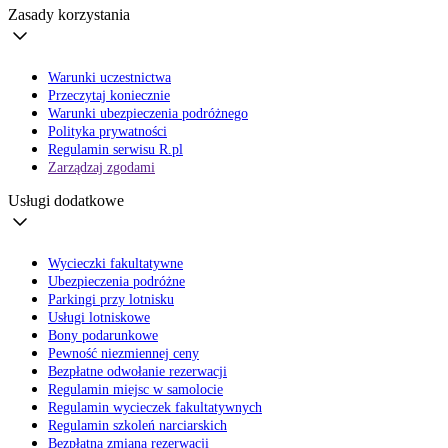
Zasady korzystania
Warunki uczestnictwa
Przeczytaj koniecznie
Warunki ubezpieczenia podróżnego
Polityka prywatności
Regulamin serwisu R.pl
Zarządzaj zgodami
Usługi dodatkowe
Wycieczki fakultatywne
Ubezpieczenia podróżne
Parkingi przy lotnisku
Usługi lotniskowe
Bony podarunkowe
Pewność niezmiennej ceny
Bezpłatne odwołanie rezerwacji
Regulamin miejsc w samolocie
Regulamin wycieczek fakultatywnych
Regulamin szkoleń narciarskich
Bezpłatna zmiana rezerwacji