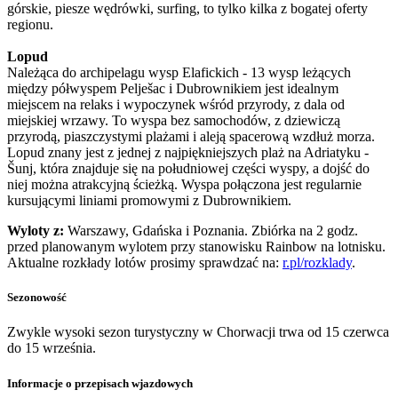
górskie, piesze wędrówki, surfing, to tylko kilka z bogatej oferty
regionu.
Lopud
Należąca do archipelagu wysp Elafickich - 13 wysp leżących
między półwyspem Pelješac i Dubrownikiem jest idealnym
miejscem na relaks i wypoczynek wśród przyrody, z dala od
miejskiej wrzawy. To wyspa bez samochodów, z dziewiczą
przyrodą, piaszczystymi plażami i aleją spacerową wzdłuż morza.
Lopud znany jest z jednej z najpiękniejszych plaż na Adriatyku -
Šunj, która znajduje się na południowej części wyspy, a dojść do
niej można atrakcyjną ścieżką. Wyspa połączona jest regularnie
kursującymi liniami promowymi z Dubrownikiem.
Wyloty z:
Warszawy, Gdańska i Poznania. Zbiórka na 2 godz.
przed planowanym wylotem przy stanowisku Rainbow na lotnisku.
Aktualne rozkłady lotów prosimy sprawdzać na:
r.pl/rozklady
.
Sezonowość
Zwykle wysoki sezon turystyczny w Chorwacji trwa od 15 czerwca
do 15 września.
Informacje o przepisach wjazdowych