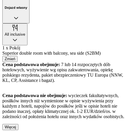
Dojazd własny
All inclusive
1 x Pokój
Superior double room with balcony, sea side (S2BM)
Zmień
Cena podstawowa obejmuje:
7 lub 14 rozpoczętych dób
hotelowych, wyżywienie wg opisu zakwaterowania, opiekę
polskiego rezydenta, pakiet ubezpieczeniowy TU Europa (NNW,
KL, CP, Assistance i bagaż).
Cena podstawowa nie obejmuje:
wycieczek fakultatywnych,
posiłków innych niż wymienione w opisie wyżywienia przy
każdym z hoteli, napojów do posiłków jeśli w opisie hoteli nie
podano inaczej, opłaty klimatycznej ok. 1-2 EUR/dzień/os. w
zależności od położenia hotelu oraz innych wydatków osobistych.
Więcej