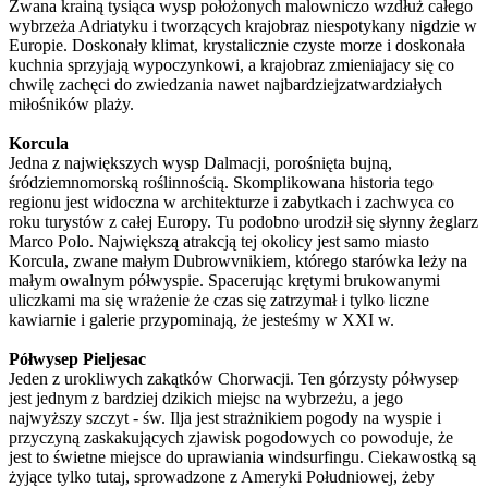
Zwana krainą tysiąca wysp położonych malowniczo wzdłuż całego
wybrzeża Adriatyku i tworzących krajobraz niespotykany nigdzie w
Europie. Doskonały klimat, krystalicznie czyste morze i doskonała
kuchnia sprzyjają wypoczynkowi, a krajobraz zmieniajacy się co
chwilę zachęci do zwiedzania nawet najbardziejzatwardziałych
miłośników plaży.
Korcula
Jedna z największych wysp Dalmacji, porośnięta bujną,
śródziemnomorską roślinnością. Skomplikowana historia tego
regionu jest widoczna w architekturze i zabytkach i zachwyca co
roku turystów z całej Europy. Tu podobno urodził się słynny żeglarz
Marco Polo. Największą atrakcją tej okolicy jest samo miasto
Korcula, zwane małym Dubrowvnikiem, którego starówka leży na
małym owalnym półwyspie. Spacerując krętymi brukowanymi
uliczkami ma się wrażenie że czas się zatrzymał i tylko liczne
kawiarnie i galerie przypominają, że jesteśmy w XXI w.
Półwysep Pieljesac
Jeden z urokliwych zakątków Chorwacji. Ten górzysty półwysep
jest jednym z bardziej dzikich miejsc na wybrzeżu, a jego
najwyższy szczyt - św. Ilja jest strażnikiem pogody na wyspie i
przyczyną zaskakujących zjawisk pogodowych co powoduje, że
jest to świetne miejsce do uprawiania windsurfingu. Ciekawostką są
żyjące tylko tutaj, sprowadzone z Ameryki Południowej, żeby