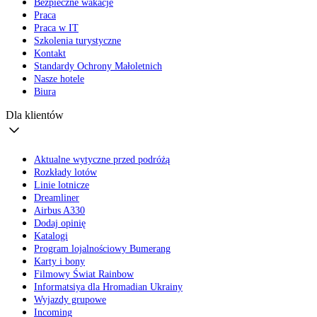
Bezpieczne wakacje
Praca
Praca w IT
Szkolenia turystyczne
Kontakt
Standardy Ochrony Małoletnich
Nasze hotele
Biura
Dla klientów
Aktualne wytyczne przed podróżą
Rozkłady lotów
Linie lotnicze
Dreamliner
Airbus A330
Dodaj opinię
Katalogi
Program lojalnościowy Bumerang
Karty i bony
Filmowy Świat Rainbow
Informatsiya dla Hromadian Ukrainy
Wyjazdy grupowe
Incoming