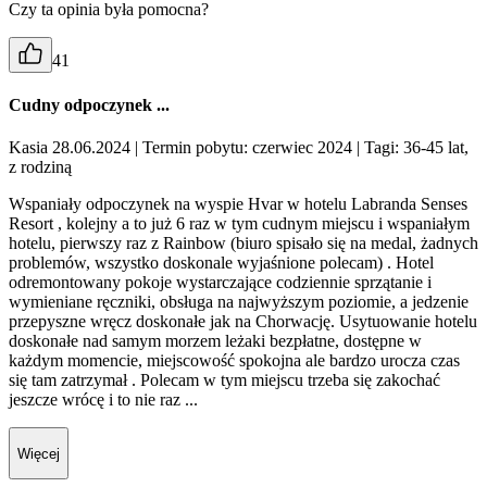
Czy ta opinia była pomocna?
41
Cudny odpoczynek ...
Kasia 28.06.2024
| Termin pobytu: czerwiec 2024
| Tagi: 36-45 lat,
z rodziną
Wspaniały odpoczynek na wyspie Hvar w hotelu Labranda Senses
Resort , kolejny a to już 6 raz w tym cudnym miejscu i wspaniałym
hotelu, pierwszy raz z Rainbow (biuro spisało się na medal, żadnych
problemów, wszystko doskonale wyjaśnione polecam) . Hotel
odremontowany pokoje wystarczające codziennie sprzątanie i
wymieniane ręczniki, obsługa na najwyższym poziomie, a jedzenie
przepyszne wręcz doskonałe jak na Chorwację. Usytuowanie hotelu
doskonałe nad samym morzem leżaki bezpłatne, dostępne w
każdym momencie, miejscowość spokojna ale bardzo urocza czas
się tam zatrzymał . Polecam w tym miejscu trzeba się zakochać
jeszcze wrócę i to nie raz ...
Więcej