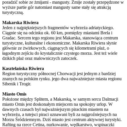
poradzić sobie ze żmijami - mangusty. Żmije zostały przepędzone w
wyższe partie gór natomiast mangusty same stały się atrakcją
turystyczną.
Makarska Riwiera
Jeden z najpiękniejszych fragmentów wybrzeża adriatyckiego.
Ciągnie się na odcinku ok. 60 km, pomiędzy miastami Brela i
Gradac. Sercem tego regionu jest Makarska, stanowiąca centrum
turystyczne, kulturalne i ekonomiczne. Makarska Riwiera słynie
głównie ze żwirkowych, ciągnących się kilometrami plaż, o
łagodnym zejściu do krystalicznie czystego morza. Jest też wiele
dzikich plaż oraz malowniczych zatoczek.
Kasztelańska Riwiera
Region turystyczny północnej Chorwacji jest jednym z bardziej
znanych na polskim rynku. jego dwa najważniejsze miasta regionu
Sibenik i Trogir.
Miasto Omis
Położone między Splitem, a Makarską, w samym sercu Dalmacji
miasto Omis jest doskonałym miejscem na spokojny urlop. W
dawnych czasach był najważniejszym pirackim miastem na
wybrzeżu, a tutejsci piraci uznawani byli za najgroźniejszych na
Morzu Śródziemnym. Dziś miasto jest centrum aktywnej turystyki.
Rafting na rzece Cetina, nurkowanie, wędkarstwo, wspinaczki