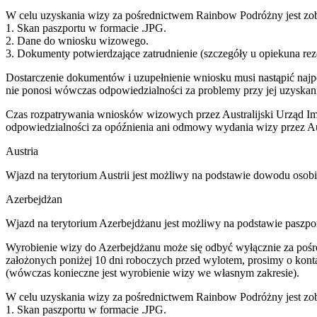
W celu uzyskania wizy za pośrednictwem Rainbow Podróżny jest zob
1. Skan paszportu w formacie .JPG.
2. Dane do wniosku wizowego.
3. Dokumenty potwierdzające zatrudnienie (szczegóły u opiekuna rez
Dostarczenie dokumentów i uzupełnienie wniosku musi nastąpić naj
nie ponosi wówczas odpowiedzialności za problemy przy jej uzyskani
Czas rozpatrywania wniosków wizowych przez Australijski Urząd Imi
odpowiedzialności za opóźnienia ani odmowy wydania wizy przez Aust
Austria
Wjazd na terytorium Austrii jest możliwy na podstawie dowodu osob
Azerbejdżan
Wjazd na terytorium Azerbejdżanu jest możliwy na podstawie paszpo
Wyrobienie wizy do Azerbejdżanu może się odbyć wyłącznie za pośr
założonych poniżej 10 dni roboczych przed wylotem, prosimy o konta
(wówczas konieczne jest wyrobienie wizy we własnym zakresie).
W celu uzyskania wizy za pośrednictwem Rainbow Podróżny jest zob
1. Skan paszportu w formacie .JPG.