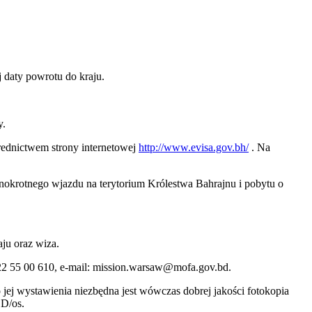
daty powrotu do kraju.
y.
średnictwem strony internetowej
http://www.evisa.gov.bh/
. Na
nokrotnego wjazdu na terytorium Królestwa Bahrajnu i pobytu o
ju oraz wiza.
22 55 00 610, e-mail: mission.warsaw@mofa.gov.bd.
jej wystawienia niezbędna jest wówczas dobrej jakości fotokopia
SD/os.