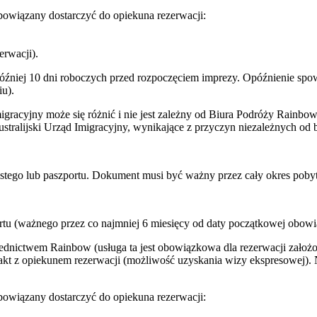
owiązany dostarczyć do opiekuna rezerwacji:
erwacji).
później 10 dni roboczych przed rozpoczęciem imprezy. Opóźnienie s
u).
gracyjny może się różnić i nie jest zależny od Biura Podróży Rainbo
ralijski Urząd Imigracyjny, wynikające z przyczyn niezależnych od b
istego lub paszportu. Dokument musi być ważny przez cały okres poby
rtu (ważnego przez co najmniej 6 miesięcy od daty początkowej obowi
ednictwem Rainbow (usługa ta jest obowiązkowa dla rezerwacji założ
kt z opiekunem rezerwacji (możliwość uzyskania wizy ekspresowej). Ni
owiązany dostarczyć do opiekuna rezerwacji: