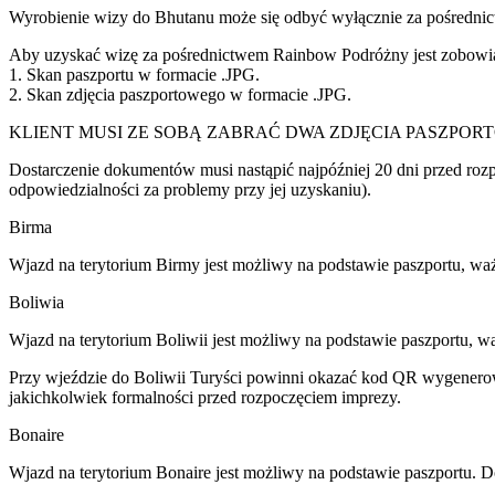
Wyrobienie wizy do Bhutanu może się odbyć wyłącznie za pośredn
Aby uzyskać wizę za pośrednictwem Rainbow Podróżny jest zobowiąz
1. Skan paszportu w formacie .JPG.
2. Skan zdjęcia paszportowego w formacie .JPG.
KLIENT MUSI ZE SOBĄ ZABRAĆ DWA ZDJĘCIA PASZPOR
Dostarczenie dokumentów musi nastąpić najpóźniej 20 dni przed r
odpowiedzialności za problemy przy jej uzyskaniu).
Birma
Wjazd na terytorium Birmy jest możliwy na podstawie paszportu, waż
Boliwia
Wjazd na terytorium Boliwii jest możliwy na podstawie paszportu, w
Przy wjeździe do Boliwii Turyści powinni okazać kod QR wygenerowan
jakichkolwiek formalności przed rozpoczęciem imprezy.
Bonaire
Wjazd na terytorium Bonaire jest możliwy na podstawie paszportu. 