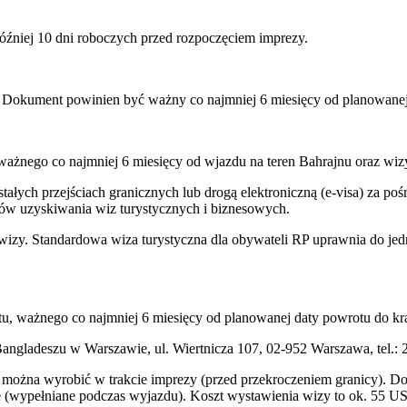
óźniej 10 dni roboczych przed rozpoczęciem imprezy.
 Dokument powinien być ważny co najmniej 6 miesięcy od planowanej 
ważnego co najmniej 6 miesięcy od wjazdu na teren Bahrajnu oraz wiz
łych przejściach granicznych lub drogą elektroniczną (e-visa) za po
ków uzyskiwania wiz turystycznych i biznesowych.
wizy. Standardowa wiza turystyczna dla obywateli RP uprawnia do jed
u, ważnego co najmniej 6 miesięcy od planowanej daty powrotu do kra
gladeszu w Warszawie, ul. Wiertnicza 107, 02-952 Warszawa, tel.: 
można wyrobić w trakcie imprezy (przed przekroczeniem granicy). Do 
e (wypełniane podczas wyjazdu). Koszt wystawienia wizy to ok. 55 U