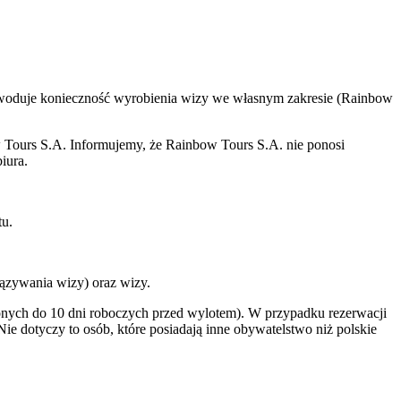
powoduje konieczność wyrobienia wizy we własnym zakresie (Rainbow
w Tours S.A. Informujemy, że Rainbow Tours S.A. nie ponosi
iura.
tu.
ązywania wizy) oraz wizy.
onych do 10 dni roboczych przed wylotem). W przypadku rezerwacji
e dotyczy to osób, które posiadają inne obywatelstwo niż polskie