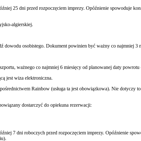
później 25 dni przed rozpoczęciem imprezy. Opóźnienie spowoduje ko
jsko-algierskiej.
ądź dowodu osobistego. Dokument powinien być ważny co najmniej 3 m
aszportu, ważnego co najmniej 6 miesięcy od planowanej daty powrotu 
ą jest wiza elektroniczna.
 pośrednictwem Rainbow (usługa ta jest obowiązkowa). Nie dotyczy to 
owiązany dostarczyć do opiekuna rezerwacji:
później 7 dni roboczych przed rozpoczęciem imprezy. Opóźnienie sp
u).