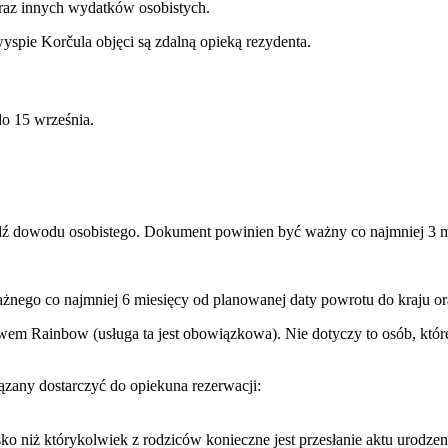
oraz innych wydatków osobistych.
spie Korčula objęci są zdalną opieką rezydenta.
o 15 września.
ądź dowodu osobistego. Dokument powinien być ważny co najmniej 3 m
ażnego co najmniej 6 miesięcy od planowanej daty powrotu do kraju or
wem Rainbow (usługa ta jest obowiązkowa). Nie dotyczy to osób, które
any dostarczyć do opiekuna rezerwacji:
o niż którykolwiek z rodziców konieczne jest przesłanie aktu urodzen