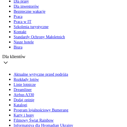
Dla prasy
Dla inwestorów
Bezpieczne wakacje
Praca
Praca w IT
Szkolenia turystyczne
Kontakt
Standardy Ochrony Małoletnich
Nasze hotele
Biura
Dla klientów
Aktualne wytyczne przed podróżą
Rozkłady lotów
Linie lotnicze
Dreamliner
Airbus A330
Dodaj opinię
Katalogi
Program lojalnościowy Bumerang
Karty i bony
Filmowy Świat Rainbow
Informatsiya dla Hromadian Ukrainy