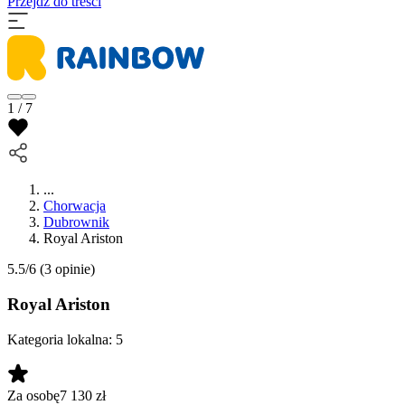
Przejdź do treści
1 / 7
...
Chorwacja
Dubrownik
Royal Ariston
5.5/6
(3 opinie)
Royal Ariston
Kategoria lokalna:
5
Za osobę
7 130
zł