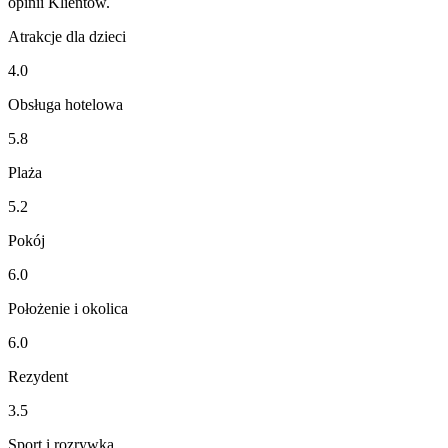
opinii Klientów.
Atrakcje dla dzieci
4.0
Obsługa hotelowa
5.8
Plaża
5.2
Pokój
6.0
Położenie i okolica
6.0
Rezydent
3.5
Sport i rozrywka