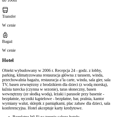
do 100m
Transfer
W cenie
Bagaż
W cenie
Hotel
Obiekt wybudowany w 2006 r. Recepcja 24 - godz. z lobby,
parking, klimatyzowana restauracja główna z tarasem, winda,
przechowalnia bagażu, restauracja a’la carte, winda, sala gier, sala
TV, basen zewnętrzny z brodzikiem dla dzieci (z wodą morską),
łaźnia turecka (czynna w sezonie), taras słoneczny, basen
wewnętrzny (ze słodką wodą), leżaki i parasole przy basenie -
bezpłatnie, ręczniki kąpielowe - bezpłatne, bar, pralnia, kantor
wymiany walut, sklepik z pamiątkami, plac zabaw dla dzieci, sala
konferencyjna. Hotel akceptuje karty kredytowe.
Bezpłatne Wi-Fi na terenie całego hotelu.