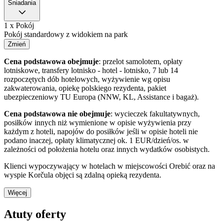
Śniadania
1 x Pokój
Pokój standardowy z widokiem na park
Zmień
Cena podstawowa obejmuje
: przelot samolotem, opłaty
lotniskowe, transfery lotnisko - hotel - lotnisko, 7 lub 14
rozpoczętych dób hotelowych, wyżywienie wg opisu
zakwaterowania, opiekę polskiego rezydenta, pakiet
ubezpieczeniowy TU Europa (NNW, KL, Assistance i bagaż).
Cena podstawowa nie obejmuje
: wycieczek fakultatywnych,
posiłków innych niż wymienione w opisie wyżywienia przy
każdym z hoteli, napojów do posiłków jeśli w opisie hoteli nie
podano inaczej, opłaty klimatycznej ok. 1 EUR/dzień/os. w
zależności od położenia hotelu oraz innych wydatków osobistych.
Klienci wypoczywający w hotelach w miejscowości Orebić oraz na
wyspie Korčula objęci są zdalną opieką rezydenta.
Więcej
Atuty oferty