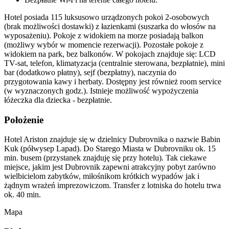
Hotel posiada 115 luksusowo urządzonych pokoi 2-osobowych
(brak możliwości dostawki) z łazienkami (suszarka do włosów na
wyposażeniu). Pokoje z widokiem na morze posiadają balkon
(możliwy wybór w momencie rezerwacji). Pozostałe pokoje z
widokiem na park, bez balkonów. W pokojach znajduje się: LCD
TV-sat, telefon, klimatyzacja (centralnie sterowana, bezpłatnie), mini
bar (dodatkowo płatny), sejf (bezpłatny), naczynia do
przygotowania kawy i herbaty. Dostępny jest również room service
(w wyznaczonych godz.). Istnieje możliwość wypożyczenia
łóżeczka dla dziecka - bezpłatnie.
Położenie
Hotel Ariston znajduje się w dzielnicy Dubrovnika o nazwie Babin
Kuk (półwysep Lapad). Do Starego Miasta w Dubrovniku ok. 15
min. busem (przystanek znajduję się przy hotelu). Tak ciekawe
miejsce, jakim jest Dubrovnik zapewni atrakcyjny pobyt zarówno
wielbicielom zabytków, miłośnikom krótkich wypadów jak i
żądnym wrażeń imprezowiczom. Transfer z lotniska do hotelu trwa
ok. 40 min.
Mapa