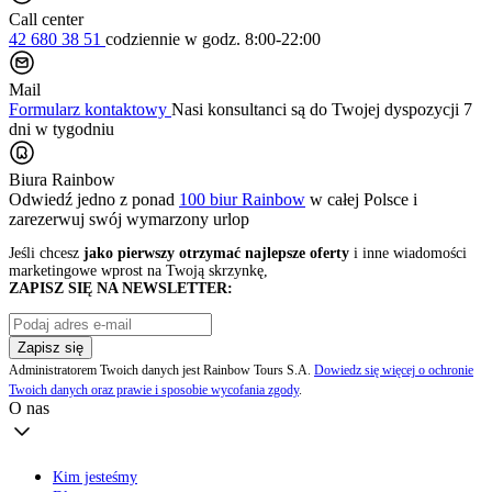
Call center
42 680 38 51
codziennie
w godz. 8:00-22:00
Mail
Formularz kontaktowy
Nasi konsultanci są do Twojej dyspozycji 7
dni w tygodniu
Biura Rainbow
Odwiedź jedno z ponad
100 biur Rainbow
w całej Polsce i
zarezerwuj swój
wymarzony urlop
Jeśli chcesz
jako pierwszy otrzymać najlepsze oferty
i inne wiadomości
marketingowe wprost na Twoją skrzynkę,
ZAPISZ SIĘ NA NEWSLETTER:
Zapisz się
Administratorem Twoich danych jest Rainbow Tours S.A.
Dowiedz się więcej o ochronie
Twoich danych oraz prawie i sposobie wycofania zgody
.
O nas
Kim jesteśmy