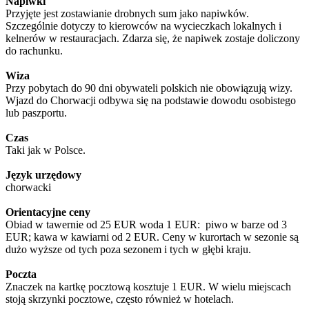
Napiwki
Przyjęte jest zostawianie drobnych sum jako napiwków.
Szczególnie dotyczy to kierowców na wycieczkach lokalnych i
kelnerów w restauracjach. Zdarza się, że napiwek zostaje doliczony
do rachunku.
Wiza
Przy pobytach do 90 dni obywateli polskich nie obowiązują wizy.
Wjazd do Chorwacji odbywa się na podstawie dowodu osobistego
lub paszportu.
Czas
Taki jak w Polsce.
Język urzędowy
chorwacki
Orientacyjne ceny
Obiad w tawernie od 25 EUR woda 1 EUR: piwo w barze od 3
EUR; kawa w kawiarni od 2 EUR. Ceny w kurortach w sezonie są
dużo wyższe od tych poza sezonem i tych w głębi kraju.
Poczta
Znaczek na kartkę pocztową kosztuje 1 EUR. W wielu miejscach
stoją skrzynki pocztowe, często również w hotelach.