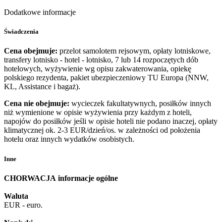
Dodatkowe informacje
Świadczenia
Cena obejmuje:
przelot samolotem rejsowym, opłaty lotniskowe,
transfery lotnisko - hotel - lotnisko, 7 lub 14 rozpoczętych dób
hotelowych, wyżywienie wg opisu zakwaterowania, opiekę
polskiego rezydenta, pakiet ubezpieczeniowy TU Europa (NNW,
KL, Assistance i bagaż).
Cena nie obejmuje:
wycieczek fakultatywnych, posiłków innych
niż wymienione w opisie wyżywienia przy każdym z hoteli,
napojów do posiłków jeśli w opisie hoteli nie podano inaczej, opłaty
klimatycznej ok. 2-3 EUR/dzień/os. w zależności od położenia
hotelu oraz innych wydatków osobistych.
Inne
CHORWACJA
informacje ogólne
Waluta
EUR - euro.