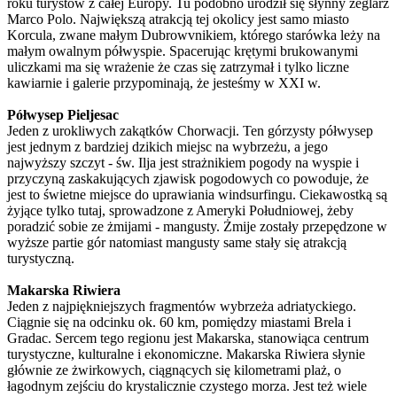
roku turystów z całej Europy. Tu podobno urodził się słynny żeglarz
Marco Polo. Największą atrakcją tej okolicy jest samo miasto
Korcula, zwane małym Dubrowvnikiem, którego starówka leży na
małym owalnym półwyspie. Spacerując krętymi brukowanymi
uliczkami ma się wrażenie że czas się zatrzymał i tylko liczne
kawiarnie i galerie przypominają, że jesteśmy w XXI w.
Półwysep Pieljesac
Jeden z urokliwych zakątków Chorwacji. Ten górzysty półwysep
jest jednym z bardziej dzikich miejsc na wybrzeżu, a jego
najwyższy szczyt - św. Ilja jest strażnikiem pogody na wyspie i
przyczyną zaskakujących zjawisk pogodowych co powoduje, że
jest to świetne miejsce do uprawiania windsurfingu. Ciekawostką są
żyjące tylko tutaj, sprowadzone z Ameryki Południowej, żeby
poradzić sobie ze żmijami - mangusty. Żmije zostały przepędzone w
wyższe partie gór natomiast mangusty same stały się atrakcją
turystyczną.
Makarska Riwiera
Jeden z najpiękniejszych fragmentów wybrzeża adriatyckiego.
Ciągnie się na odcinku ok. 60 km, pomiędzy miastami Brela i
Gradac. Sercem tego regionu jest Makarska, stanowiąca centrum
turystyczne, kulturalne i ekonomiczne. Makarska Riwiera słynie
głównie ze żwirkowych, ciągnących się kilometrami plaż, o
łagodnym zejściu do krystalicznie czystego morza. Jest też wiele