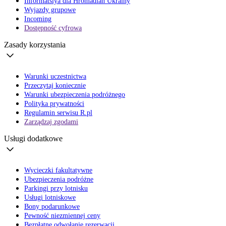
Informatsiya dla Hromadian Ukrainy
Wyjazdy grupowe
Incoming
Dostępność cyfrowa
Zasady korzystania
Warunki uczestnictwa
Przeczytaj koniecznie
Warunki ubezpieczenia podróżnego
Polityka prywatności
Regulamin serwisu R.pl
Zarządzaj zgodami
Usługi dodatkowe
Wycieczki fakultatywne
Ubezpieczenia podróżne
Parkingi przy lotnisku
Usługi lotniskowe
Bony podarunkowe
Pewność niezmiennej ceny
Bezpłatne odwołanie rezerwacji