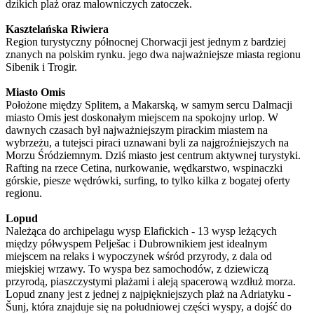
dzikich plaż oraz malowniczych zatoczek.
Kasztelańska Riwiera
Region turystyczny północnej Chorwacji jest jednym z bardziej
znanych na polskim rynku. jego dwa najważniejsze miasta regionu
Sibenik i Trogir.
Miasto Omis
Położone między Splitem, a Makarską, w samym sercu Dalmacji
miasto Omis jest doskonałym miejscem na spokojny urlop. W
dawnych czasach był najważniejszym pirackim miastem na
wybrzeżu, a tutejsci piraci uznawani byli za najgroźniejszych na
Morzu Śródziemnym. Dziś miasto jest centrum aktywnej turystyki.
Rafting na rzece Cetina, nurkowanie, wędkarstwo, wspinaczki
górskie, piesze wędrówki, surfing, to tylko kilka z bogatej oferty
regionu.
Lopud
Należąca do archipelagu wysp Elafickich - 13 wysp leżących
między półwyspem Pelješac i Dubrownikiem jest idealnym
miejscem na relaks i wypoczynek wśród przyrody, z dala od
miejskiej wrzawy. To wyspa bez samochodów, z dziewiczą
przyrodą, piaszczystymi plażami i aleją spacerową wzdłuż morza.
Lopud znany jest z jednej z najpiękniejszych plaż na Adriatyku -
Šunj, która znajduje się na południowej części wyspy, a dojść do