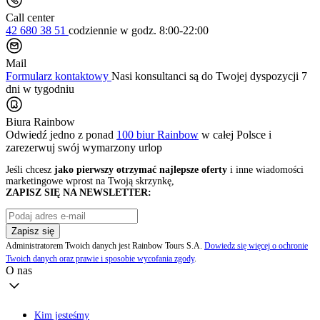
Call center
42 680 38 51
codziennie
w godz. 8:00-22:00
Mail
Formularz kontaktowy
Nasi konsultanci są do Twojej dyspozycji 7
dni w tygodniu
Biura Rainbow
Odwiedź jedno z ponad
100 biur Rainbow
w całej Polsce i
zarezerwuj swój
wymarzony urlop
Jeśli chcesz
jako pierwszy otrzymać najlepsze oferty
i inne wiadomości
marketingowe wprost na Twoją skrzynkę,
ZAPISZ SIĘ NA NEWSLETTER:
Zapisz się
Administratorem Twoich danych jest Rainbow Tours S.A.
Dowiedz się więcej o ochronie
Twoich danych oraz prawie i sposobie wycofania zgody
.
O nas
Kim jesteśmy