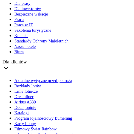
Dla prasy
Dla inwestorów
Bezpieczne wakacje
Praca
Praca w IT
Szkolenia turystyczne
Kontakt
Standardy Ochrony Małoletnich
Nasze hotele
Biura
Dla klientów
Aktualne wytyczne przed podróżą
Rozkłady lotów
Linie lotnicze
Dreamliner
Airbus A330
Dodaj opinię
Katalogi
Program lojalnościowy Bumerang
Karty i bony
Filmowy Świat Rainbow