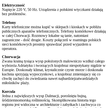
Elektryczność
Napięcie 220 V, 50 Hz. Urządzenia z polskimi wtyczkami działają
bez problemów.
Telefony
Karty telefoniczne można kupić w sklepach i kioskach w pobliżu
publicznych aparatów telefonicznych. Telefony komórkowe działają
w całej Chorwacji. Rozmowy lokalne są tanie, natomiast
zagraniczne - dość drogie. Koszty połączeń w roamingu polskich
sieci komórkowych prosimy sprawdzać przed wyjazdem u
operatora.
Chorwacja
Zwana krainą tysiąca wysp położonych malowniczo wzdłuż całego
wybrzeża Adriatyku i tworzących krajobraz niespotykany nigdzie w
Europie. Doskonały klimat, krystalicznie czyste morze i doskonała
kuchnia sprzyjają wypoczynkowi, a krajobraz zmieniajacy się co
chwilę zachęci do zwiedzania nawet najbardziejzatwardziałych
miłośników plaży.
Korcula
Jedna z największych wysp Dalmacji, porośnięta bujną,
śródziemnomorską roślinnością. Skomplikowana historia tego
regionu jest widoczna w architekturze i zabytkach i zachwyca co