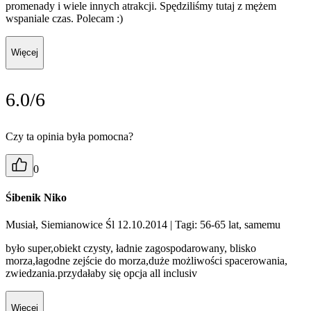
promenady i wiele innych atrakcji. Spędziliśmy tutaj z mężem
wspaniale czas. Polecam :)
Więcej
6.0/6
Czy ta opinia była pomocna?
0
Śibenik Niko
Musiał, Siemianowice Śl 12.10.2014
| Tagi: 56-65 lat, samemu
było super,obiekt czysty, ładnie zagospodarowany, blisko
morza,łagodne zejście do morza,duże możliwości spacerowania,
zwiedzania.przydałaby się opcja all inclusiv
Więcej