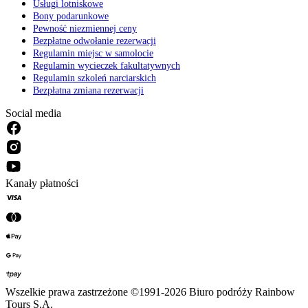
Usługi lotniskowe
Bony podarunkowe
Pewność niezmiennej ceny
Bezpłatne odwołanie rezerwacji
Regulamin miejsc w samolocie
Regulamin wycieczek fakultatywnych
Regulamin szkoleń narciarskich
Bezpłatna zmiana rezerwacji
Social media
Kanały płatności
Wszelkie prawa zastrzeżone ©1991-2026 Biuro podróży Rainbow
Tours S.A.