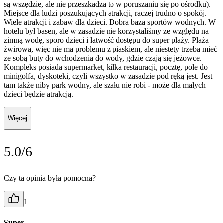
są wszędzie, ale nie przeszkadza to w poruszaniu się po ośrodku).
Miejsce dla ludzi poszukujących atrakcji, raczej trudno o spokój.
Wiele atrakcji i zabaw dla dzieci. Dobra baza sportów wodnych. W
hotelu był basen, ale w zasadzie nie korzystaliśmy ze względu na
zimną wodę, sporo dzieci i łatwość dostępu do super plaży. Plaża
żwirowa, więc nie ma problemu z piaskiem, ale niestety trzeba mieć
ze sobą buty do wchodzenia do wody, gdzie czają się jeżowce.
Kompleks posiada supermarket, kilka restauracji, pocztę, pole do
minigolfa, dyskoteki, czyli wszystko w zasadzie pod ręką jest. Jest
tam także niby park wodny, ale szału nie robi - może dla małych
dzieci będzie atrakcją.
Więcej
5.0/6
Czy ta opinia była pomocna?
1
Super