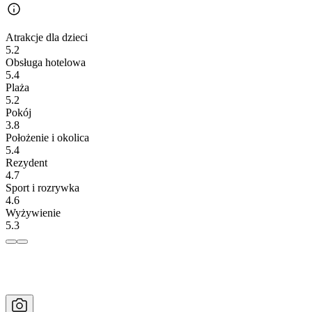
Atrakcje dla dzieci
5.2
Obsługa hotelowa
5.4
Plaża
5.2
Pokój
3.8
Położenie i okolica
5.4
Rezydent
4.7
Sport i rozrywka
4.6
Wyżywienie
5.3