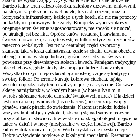
absolutnie wystarczający, czysty, ładna łazienka, ciche otoczenie.
Bardzo ładny teren całego ośrodka, zalesiony drzewami piniowymi,
na którym są położone m.in. 3 hotele, tuż nad morzem, można
korzystać z infrastruktury każdego z tych hoteli, ale nie ma potrzeby,
bo każdy ma porównywalne zalety. Kompleks wypoczynkowy
obejmuje teren świetnie zagospodarowany, nie sposób się nudzić,
bo atrakcji jest bez liku. Oprócz barów, restauracji, kawiarni na
świeżym powietrzu, są częste występy folklorystycznych zespołów
taneczno-wokalnych. Jest też w centralnej części stworzony
skansen, taka wioska dalmatyńska, gdzie są chatki, dawna oberża z
obsługą ubraną w stroje ludowe, goście też siedzą na świeżym
powietrzu przy drewnianych stołach i ławach. Pamiętam tradycyjny
piec chlebowy, gdzie piekły się chrupiące bułeczki oraz młyn.
Wszystko to czyni niepowtarzalną atmosferę, czuje się tradycję i
swoisty folklor. Po terenie kursuje kolorowa ciuchcia, trąbiąc
wesoło, objeżdża cały teren i zatrzymuje się na życzenie. Ciekawe
sklepy pamiątkarskie, w każdym hotelu (w hotelu Ivan m.in.
wyroby skórzane /torebki damskie/ światowych marek). Dla dzieci
jest dużo atrakcji wodnych (liczne baseny), inscenizacja wojny
piratów, statek piracki do zwiedzania. Natomiast młodzi ludzie i
wszyscy inni lubiący dyskoteki, zbierają się nad samym morzem
przy stolikach ustawionych w wodzie morskiej, obok jest miejsce na
tańce w dzień i w nocy (niesłyszalne w części hotelowej). Bardzo
ładny widok z morza na góry. Woda krystalicznie czysta i ciepła.
Dobre wyżywienie hotelowe /z lokalnymi specjałami/. Restauracja