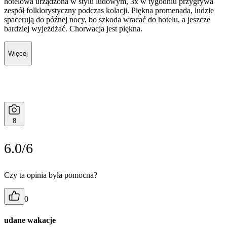
hotelowa urządzona w stylu ludowym, 3x w tygodniu przygrywa
zespół folklorystyczny podczas kolacji. Piękna promenada, ludzie
spacerują do późnej nocy, bo szkoda wracać do hotelu, a jeszcze
bardziej wyjeżdżać. Chorwacja jest piękna.
Więcej
8
6.0/6
Czy ta opinia była pomocna?
0
udane wakacje