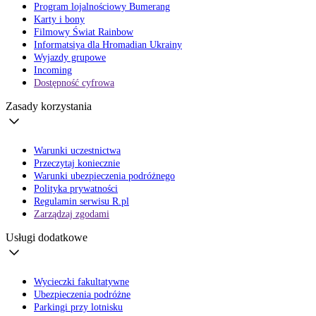
Program lojalnościowy Bumerang
Karty i bony
Filmowy Świat Rainbow
Informatsiya dla Hromadian Ukrainy
Wyjazdy grupowe
Incoming
Dostępność cyfrowa
Zasady korzystania
Warunki uczestnictwa
Przeczytaj koniecznie
Warunki ubezpieczenia podróżnego
Polityka prywatności
Regulamin serwisu R.pl
Zarządzaj zgodami
Usługi dodatkowe
Wycieczki fakultatywne
Ubezpieczenia podróżne
Parkingi przy lotnisku