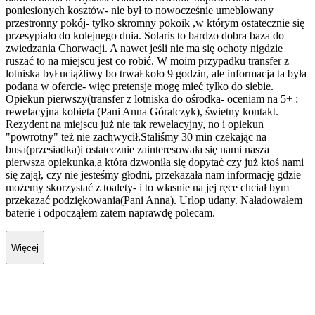
poniesionych kosztów- nie był to nowocześnie umeblowany
przestronny pokój- tylko skromny pokoik ,w którym ostatecznie się
przesypiało do kolejnego dnia. Solaris to bardzo dobra baza do
zwiedzania Chorwacji. A nawet jeśli nie ma się ochoty nigdzie
ruszać to na miejscu jest co robić. W moim przypadku transfer z
lotniska był uciążliwy bo trwał koło 9 godzin, ale informacja ta była
podana w ofercie- więc pretensje mogę mieć tylko do siebie.
Opiekun pierwszy(transfer z lotniska do ośrodka- oceniam na 5+ :
rewelacyjna kobieta (Pani Anna Góralczyk), świetny kontakt.
Rezydent na miejscu już nie tak rewelacyjny, no i opiekun
"powrotny" też nie zachwycił.Staliśmy 30 min czekając na
busa(przesiadka)i ostatecznie zainteresowała się nami nasza
pierwsza opiekunka,a która dzwoniła się dopytać czy już ktoś nami
się zajął, czy nie jesteśmy głodni, przekazała nam informację gdzie
możemy skorzystać z toalety- i to własnie na jej ręce chciał bym
przekazać podziękowania(Pani Anna). Urlop udany. Naładowałem
baterie i odpocząłem zatem naprawdę polecam.
Więcej