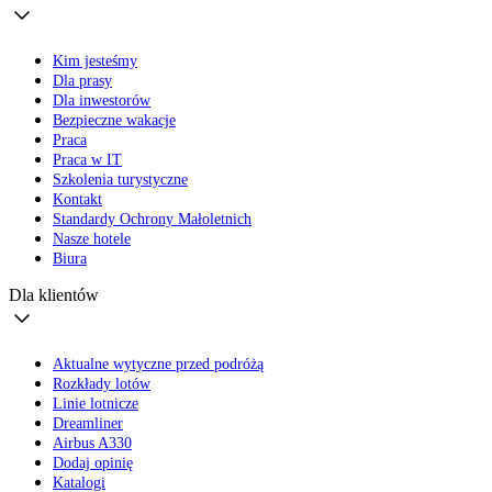
Kim jesteśmy
Dla prasy
Dla inwestorów
Bezpieczne wakacje
Praca
Praca w IT
Szkolenia turystyczne
Kontakt
Standardy Ochrony Małoletnich
Nasze hotele
Biura
Dla klientów
Aktualne wytyczne przed podróżą
Rozkłady lotów
Linie lotnicze
Dreamliner
Airbus A330
Dodaj opinię
Katalogi