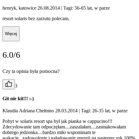
henryk, katowice 26.08.2014
| Tagi: 56-65 lat, w parze
resort solaris bez zarzutu polecam.
Więcej
6.0/6
Czy ta opinia była pomocna?
3
Git nie kit!!! :-)
Klaudia Adriana Chełmno 28.03.2014
| Tagi: 26-35 lat, w parze
Pobyt w solaris resort spa był jak pianka w cappucino!!!
Zdecydowanie tam odpoczęłam....zaszalałam....zasmakowałam
dobrego jedzonka....bardzo miło wspominam te
wakacje...zadowolenie i naładowanie energii na następny rok 100%