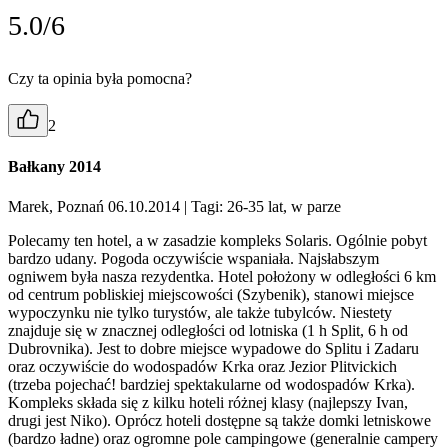
5.0/6
Czy ta opinia była pomocna?
2
Bałkany 2014
Marek, Poznań 06.10.2014
| Tagi: 26-35 lat, w parze
Polecamy ten hotel, a w zasadzie kompleks Solaris. Ogólnie pobyt
bardzo udany. Pogoda oczywiście wspaniała. Najsłabszym
ogniwem była nasza rezydentka. Hotel położony w odległości 6 km
od centrum pobliskiej miejscowości (Szybenik), stanowi miejsce
wypoczynku nie tylko turystów, ale także tubylców. Niestety
znajduje się w znacznej odległości od lotniska (1 h Split, 6 h od
Dubrovnika). Jest to dobre miejsce wypadowe do Splitu i Zadaru
oraz oczywiście do wodospadów Krka oraz Jezior Plitvickich
(trzeba pojechać! bardziej spektakularne od wodospadów Krka).
Kompleks składa się z kilku hoteli różnej klasy (najlepszy Ivan,
drugi jest Niko). Oprócz hoteli dostępne są także domki letniskowe
(bardzo ładne) oraz ogromne pole campingowe (generalnie campery