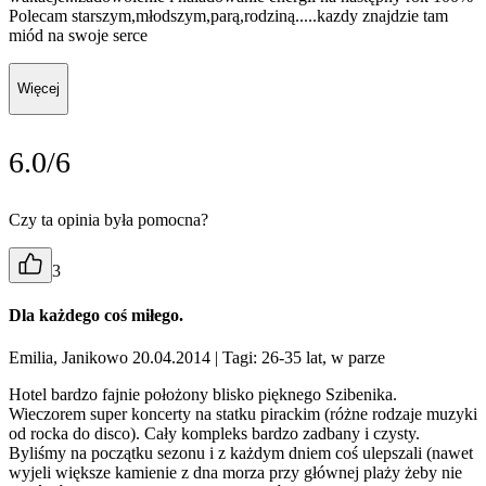
Polecam starszym,młodszym,parą,rodziną.....kazdy znajdzie tam
miód na swoje serce
Więcej
6.0/6
Czy ta opinia była pomocna?
3
Dla każdego coś miłego.
Emilia, Janikowo 20.04.2014
| Tagi: 26-35 lat, w parze
Hotel bardzo fajnie położony blisko pięknego Szibenika.
Wieczorem super koncerty na statku pirackim (różne rodzaje muzyki
od rocka do disco). Cały kompleks bardzo zadbany i czysty.
Byliśmy na początku sezonu i z każdym dniem coś ulepszali (nawet
wyjeli większe kamienie z dna morza przy głównej plaży żeby nie