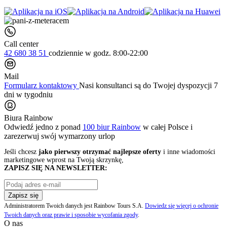
Call center
42 680 38 51
codziennie
w godz. 8:00-22:00
Mail
Formularz kontaktowy
Nasi konsultanci są do Twojej dyspozycji 7
dni w tygodniu
Biura Rainbow
Odwiedź jedno z ponad
100 biur Rainbow
w całej Polsce i
zarezerwuj swój
wymarzony urlop
Jeśli chcesz
jako pierwszy otrzymać najlepsze oferty
i inne wiadomości
marketingowe wprost na Twoją skrzynkę,
ZAPISZ SIĘ NA NEWSLETTER:
Zapisz się
Administratorem Twoich danych jest Rainbow Tours S.A.
Dowiedz się więcej o ochronie
Twoich danych oraz prawie i sposobie wycofania zgody
.
O nas