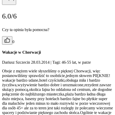
6.0/6
Czy ta opinia była pomocna?
0
Wakacje w Chorwacji
Dariusz Szczecin 28.03.2014
| Tagi: 46-55 lat, w parze
Oboje z mężem wiele słyszeliśmy o pięknej Chorwacji, więc
postanowiliśmy sprawdzić to osobiście,jednym słowem PIĘKNIE!
wakacje bardzo udane,hotel czyściutki,obsługa miła i bardzo
życzliwa,wyżywienie bardzo dobre i urozmaicone,rezydent zawsze
służący pomocą,okolica fajna bo oddalona od centrum, ale dogodne
połączenie do najbliższego miasteczka,plaża bardzo ładna długa
dużo miejsca, baseny przy hotelach bardzo fajne bo płytkie super
dla maluchów jeden minus to mało rozrywki w porze wieczorowej
dla osób 45+ ale za to teren jest taki rozległy że polecamy wieczorne
spacery i podziwianie pięknego zachodu słońca.Ogólnie te wakacje