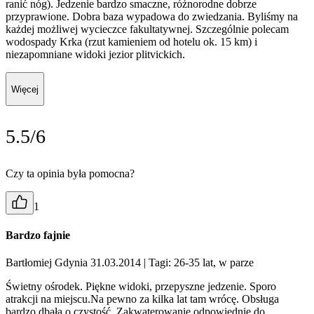
ranić nóg). Jedzenie bardzo smaczne, różnorodne dobrze
przyprawione. Dobra baza wypadowa do zwiedzania. Byliśmy na
każdej możliwej wycieczce fakultatywnej. Szczególnie polecam
wodospady Krka (rzut kamieniem od hotelu ok. 15 km) i
niezapomniane widoki jezior plitvickich.
Więcej
5.5/6
Czy ta opinia była pomocna?
1
Bardzo fajnie
Bartłomiej Gdynia 31.03.2014
| Tagi: 26-35 lat, w parze
Świetny ośrodek. Piękne widoki, przepyszne jedzenie. Sporo
atrakcji na miejscu.Na pewno za kilka lat tam wrócę. Obsługa
bardzo dbała o czystość. Zakwaterowanie odpowiednie do