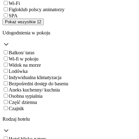
Wi-Fi
Figloklub polscy animatorzy
SPA
Pokaż wszystkie 12
Udogodnienia w pokoju
Balkon/ taras
Wi-fi w pokoju
Widok na morze
Lodówka
Indywidualna klimatyzacja
Bezpośredni dostęp do basenu
Aneks kuchenny/ kuchnia
Osobna sypialnia
Część dzienna
Czajnik
Rodzaj hotelu
Hotel blisko natury