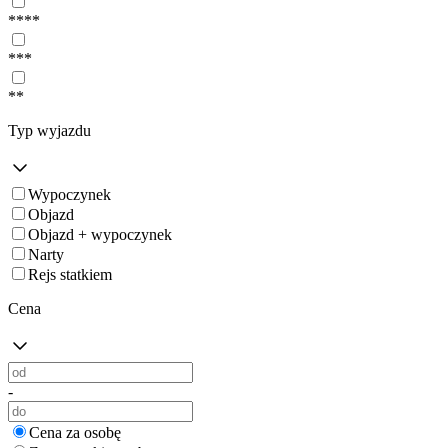
****
***
**
Typ wyjazdu
Wypoczynek
Objazd
Objazd + wypoczynek
Narty
Rejs statkiem
Cena
-
Cena za osobę