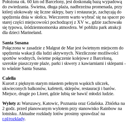
Położona ok. 60 km od Barcelony, jest doskonałą bazą wypadową
do zwiedzania. Świetna, długa plaża, nadbrzeżna promenada, przy
której ulokowały się liczne sklepy, bary i restauracje, zachęcają do
spędzenia dnia w słońcu. Wieczorem warto wybrać się na spacer po
starej części miejscowości pochodzącej z XV w., gdzie zachowała
się typowa, śródziemnomorska atmosfera. W pobliżu park atrakcji
dla dzieci Marineland.
Santa Susana
Połączona w zasadzie z Malgrat de Mar jest świetnym miejscem do
spędzenia wakacji dla ludzi aktywnych. Niezliczone możliwości
sportów wodnych, świetne połączenie kolejowe z Barceloną,
szerokie piaszczyste plaże, parki i skwery z kawiarniami i sklepami -
to właśnie Santa Susana.
Calella
Kurort z pięknym starym miastem pełnym wąskich uliczek,
ukwieconych balkonów, kafeterii, sklepów, restauracji i barów.
Miejsce, drugie po Lloret, gdzie lubią sie bawić młodzi ludzie.
Wyloty z:
Warszawy, Katowic, Poznania oraz Gdańska. Zbiórka na
2 godz. przed planowanym wylotem przy stanowisko Rainbow na
lotnisku. Aktualne rozkłady lotów prosimy sprawdzać na
r.pl/rozklady
.