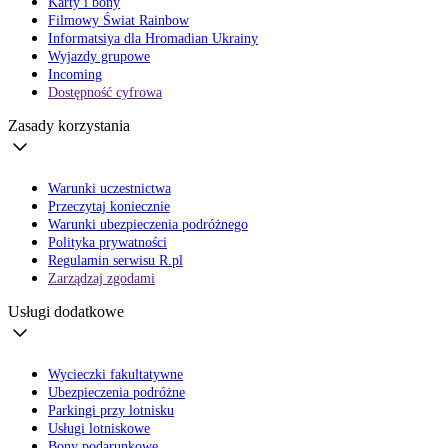
Karty i bony
Filmowy Świat Rainbow
Informatsiya dla Hromadian Ukrainy
Wyjazdy grupowe
Incoming
Dostępność cyfrowa
Zasady korzystania
Warunki uczestnictwa
Przeczytaj koniecznie
Warunki ubezpieczenia podróżnego
Polityka prywatności
Regulamin serwisu R.pl
Zarządzaj zgodami
Usługi dodatkowe
Wycieczki fakultatywne
Ubezpieczenia podróżne
Parkingi przy lotnisku
Usługi lotniskowe
Bony podarunkowe