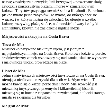
nazwę zawdzięcza niezwykłej linii brzegowej - poszerpane skały,
zatoczki z piaszczystymi plażami i morze w szmaragdowym
kolorze. Turystów przyciąga również stolica Katalonii - Barcelona -
piekne miasto pełne zabytków. To miasto, do którego chce się
wracać, i w którym można się zakochać, bo oferuje wszystko -
kulturę, rozrywkę, plaże, słońce, nadmorskie bulwary i zabytki
architektury, których nie znajdziecie nigdzie indziej.
Miejscowości wakacyjne na Costa Brava
Tossa de Mar
Miasteczko nazywane błękitnym rajem, jest jednym z
najpiękniejszych miejsc na Costa Brava. Kolorowe łodzie w porcie,
średniowieczny zamek wznoszący się nad zatoką, skaliste wybrzeże
i malownicze uliczki prowadzące na plażę.
Lloret de Mar
Jedna z największych miejscowości turystycznych na Costa Brava,
oferująca niezliczone rozrywki dla osób w każdym wieku. Tu
można bawić się o każdej porze dnia i nocy. Miejscowość jest
mieszanką turystycznego przemysłu i kilkusetletniej historii,
mieszają się tu hotele z eleganckimi rezydencjami, a uliczki starego
miasta ze sklepami dla turystów.
Malgrat de Mar