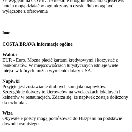
Ze względu na COVID-19 niektóre udogodnienia/atrakcje/serwis
hotelu mogą działać w ograniczonym czasie i/lub mogą być
wyłączone z oferowania
Inne
COSTA BRAVA
informacje ogólne
Waluta
EUR - Euro. Można płacić kartami kredytowymi i korzystać z
bankomatów. W miejscowościach turystycznych istnieje wiele
miejsc w których można wymienić dolary USA.
Napiwki
Przyjęte jest zostawianie drobnych sum jako napiwków.
Szczególnie dotyczy to kierowców na wycieczkach lokalnych i
kelnerów w restauracjach. Zdarza się, że napiwek zostaje doliczony
do rachunku.
Wiza
Obywatele polscy mogą podróżować do Hiszpanii na podstawie
dowodu osobistego.