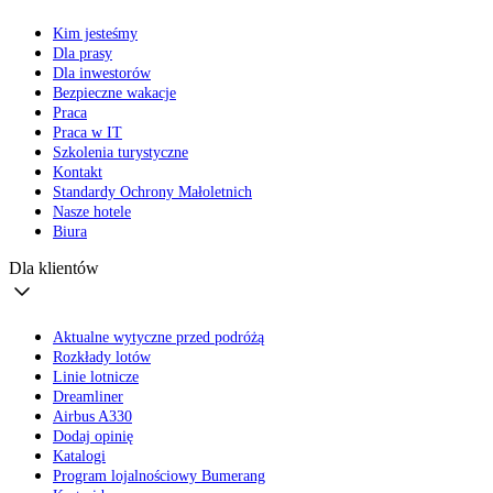
Kim jesteśmy
Dla prasy
Dla inwestorów
Bezpieczne wakacje
Praca
Praca w IT
Szkolenia turystyczne
Kontakt
Standardy Ochrony Małoletnich
Nasze hotele
Biura
Dla klientów
Aktualne wytyczne przed podróżą
Rozkłady lotów
Linie lotnicze
Dreamliner
Airbus A330
Dodaj opinię
Katalogi
Program lojalnościowy Bumerang