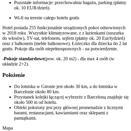
Pozostałe informacje: przechowalnia bagażu, parking (płatny
ok. 10 EUR/dzień).
Wi-fi na terenie całego hotelu gratis
Hotel posiada 255 funkcjonalnie urządzonych pokoi odnowionych
w 2018 roku .Wszystkie klimatyzowane, z z łazienkami (suszarka
do włosów), TV-sat, telefonem, sejfem (płatny ok. 20 Eur/tydzień)
oraz z balkonem (meble balkonowe). Łóżeczko dla dziecka do 2 lat
gratis. Pokoje dla osób niepełnosprawnych - na potwierdzenie.
-Pokoje standardowe
(pow. ok. 20 m2) - dla max 4 osób (w
układzie 2+2).
Położenie
Do lotniska w Gironie jest około 30 km, a do lotniska w
Barcelonie około 80 km.
Przystanek kolejki łączącej wybrzeże z Barceloną znajduje się
około 500 m od hotelu.
Obiekt położony jest przy głównej promenadzie z licznymi
barami, restauracjami, kawiarniami oraz sklepami z
pamiątkami.
Mapa