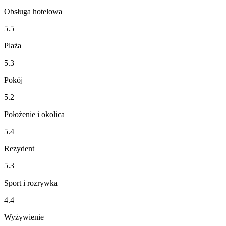
Obsługa hotelowa
5.5
Plaża
5.3
Pokój
5.2
Położenie i okolica
5.4
Rezydent
5.3
Sport i rozrywka
4.4
Wyżywienie