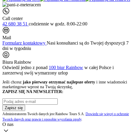
Call center
42 680 38 51
codziennie
w godz. 8:00-22:00
Mail
Formularz kontaktowy
Nasi konsultanci są do Twojej dyspozycji 7
dni w tygodniu
Biura Rainbow
Odwiedź jedno z ponad
100 biur Rainbow
w całej Polsce i
zarezerwuj swój
wymarzony urlop
Jeśli chcesz
jako pierwszy otrzymać najlepsze oferty
i inne wiadomości
marketingowe wprost na Twoją skrzynkę,
ZAPISZ SIĘ NA NEWSLETTER:
Zapisz się
Administratorem Twoich danych jest Rainbow Tours S.A.
Dowiedz się więcej o ochronie
Twoich danych oraz prawie i sposobie wycofania zgody
.
O nas