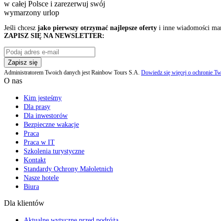
w całej Polsce i zarezerwuj swój
wymarzony urlop
Jeśli chcesz
jako pierwszy otrzymać najlepsze oferty
i inne wiadomości ma
ZAPISZ SIĘ NA NEWSLETTER:
Zapisz się
Administratorem Twoich danych jest Rainbow Tours S.A.
Dowiedz się więcej o ochronie Tw
O nas
Kim jesteśmy
Dla prasy
Dla inwestorów
Bezpieczne wakacje
Praca
Praca w IT
Szkolenia turystyczne
Kontakt
Standardy Ochrony Małoletnich
Nasze hotele
Biura
Dla klientów
Aktualne wytyczne przed podróżą