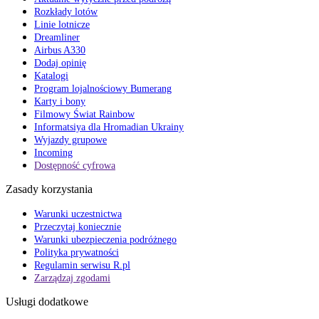
Rozkłady lotów
Linie lotnicze
Dreamliner
Airbus A330
Dodaj opinię
Katalogi
Program lojalnościowy Bumerang
Karty i bony
Filmowy Świat Rainbow
Informatsiya dla Hromadian Ukrainy
Wyjazdy grupowe
Incoming
Dostępność cyfrowa
Zasady korzystania
Warunki uczestnictwa
Przeczytaj koniecznie
Warunki ubezpieczenia podróżnego
Polityka prywatności
Regulamin serwisu R.pl
Zarządzaj zgodami
Usługi dodatkowe