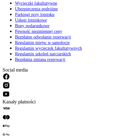
Wycieczki fakultatywne
Ubezpieczenia podróżne
Parkingi przy lotnisku
Usługi lotniskowe
Bony podarunkowe
Pewność niezmiennej ceny
Bezpłatne odwołanie rezerwacji
Regulamin miejsc w samolocie
Regulamin wycieczek fakultatywnych
Regulamin szkoleń narciarskich
Bezpłatna zmiana rezerwacji
Social media
Kanały płatności