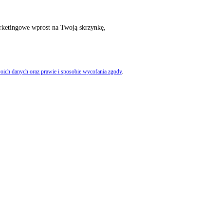
rketingowe wprost na Twoją skrzynkę,
oich danych oraz prawie i sposobie wycofania zgody
.