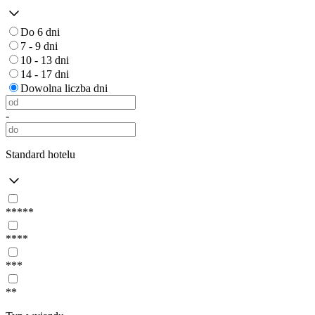
Do 6 dni
7 - 9 dni
10 - 13 dni
14 - 17 dni
Dowolna liczba dni
-
Standard hotelu
*****
****
***
**