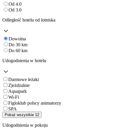
Od 4.0
Od 3.0
Odległość hotelu od lotniska
Dowolna
Do 30 km
Do 60 km
Udogodnienia w hotelu
Darmowe leżaki
Zjeżdżalnie
Aquapark
Wi-Fi
Figloklub polscy animatorzy
SPA
Pokaż wszystkie 12
Udogodnienia w pokoju