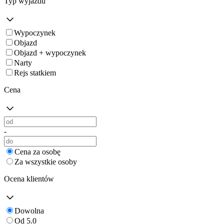
Typ wyjazdu
Wypoczynek
Objazd
Objazd + wypoczynek
Narty
Rejs statkiem
Cena
-
Cena za osobę
Za wszystkie osoby
Ocena klientów
Dowolna
Od 5.0