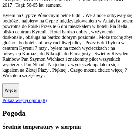
2017
| Tagi: 56-65 lat, samemu
Byłem na Cyprze Północnym pełne 6 dni . We 2 noce odbywały się
podróże , najpierw na Cypr z międzylądowaniem w Antalyi a potem
powrotna do Polski Przez te 6 dni mieszkałem w hotelu Pia Bella ,
blisko centrum Kyrenii . Hotel bardzo dobry , wyżywienie
doskonałe , obsługa na bardzo dobrym poziomie . Może trochę zbyt
głośno , bo hotel stoi przy ruchliwej ulicy . Przez 6 dni byłem w
centrum Kyrenii 7 razy , byłem na trzech wycieczkach : na
półwysep Karpaz , do Nikozji i do Famagusty . Swietny Rezydent
Rainbow Pan Szymon Wichłacz i znakomity pilot wszystkich
wycieczek Pan Nihad . Na jednej z wycieczek opalałem się i
kąpałem na Złotej Plaży . Pięknej . Czego można chcieć więcej ?
Wróciłem szczęśliwy .
Więcej
Pokaż więcej opinii (8)
Pogoda
Średnie temperatury w sierpniu