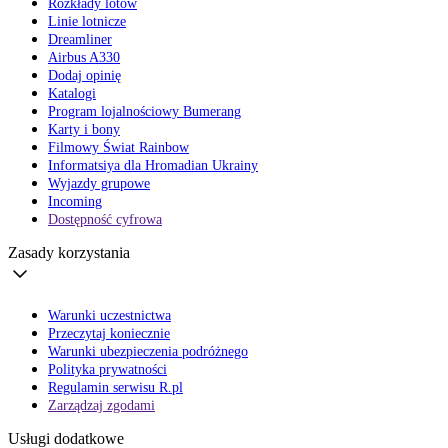
Rozkłady lotów
Linie lotnicze
Dreamliner
Airbus A330
Dodaj opinię
Katalogi
Program lojalnościowy Bumerang
Karty i bony
Filmowy Świat Rainbow
Informatsiya dla Hromadian Ukrainy
Wyjazdy grupowe
Incoming
Dostępność cyfrowa
Zasady korzystania
Warunki uczestnictwa
Przeczytaj koniecznie
Warunki ubezpieczenia podróżnego
Polityka prywatności
Regulamin serwisu R.pl
Zarządzaj zgodami
Usługi dodatkowe