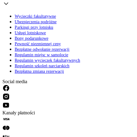
Wycieczki fakultatywne
Ubezpieczenia podróżne
Parkingi przy lotnisku
Usługi lotniskowe
Bony podarunkowe
Pewność niezmiennej ceny
Bezpłatne odwołanie rezerwacji
Regulamin miejsc w samolocie
Regulamin wycieczek fakultatywnych
Regulamin szkoleń narciarskich
Bezpłatna zmiana rezerwacji
Social media
Kanały płatności