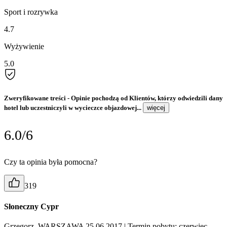
Sport i rozrywka
4.7
Wyżywienie
5.0
Zweryfikowane treści
- Opinie pochodzą od Klientów, którzy odwiedzili dany
hotel lub uczestniczyli w wycieczce objazdowej...
więcej
6.0/6
Czy ta opinia była pomocna?
319
Słoneczny Cypr
Grzegorz, WARSZAWA 25.06.2017
| Termin pobytu: czerwiec