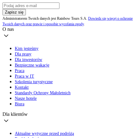
Zapisz się
Administratorem Twoich danych jest Rainbow Tours S.A.
Dowiedz się więcej o ochronie
Twoich danych oraz prawie i sposobie wycofania zgody
.
O nas
Kim jesteśmy
Dla prasy
Dla inwestorów
Bezpieczne wakacje
Praca
Praca w IT
Szkolenia turystyczne
Kontakt
Standardy Ochrony Małoletnich
Nasze hotele
Biura
Dla klientów
Aktualne wytyczne przed podróżą