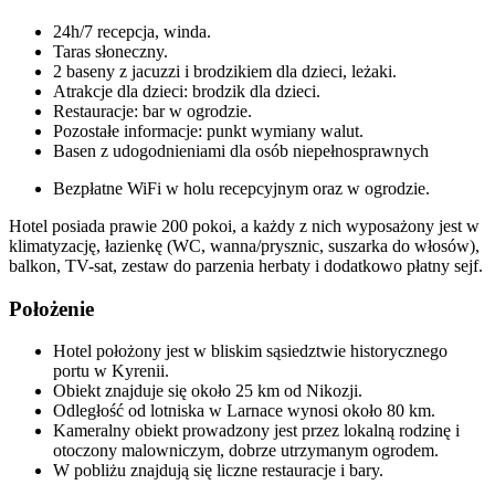
24h/7 recepcja, winda.
Taras słoneczny.
2 baseny z jacuzzi i brodzikiem dla dzieci, leżaki.
Atrakcje dla dzieci: brodzik dla dzieci.
Restauracje: bar w ogrodzie.
Pozostałe informacje: punkt wymiany walut.
Basen z udogodnieniami dla osób niepełnosprawnych
Bezpłatne WiFi w holu recepcyjnym oraz w ogrodzie.
Hotel posiada prawie 200 pokoi, a każdy z nich wyposażony jest w
klimatyzację, łazienkę (WC, wanna/prysznic, suszarka do włosów),
balkon, TV-sat, zestaw do parzenia herbaty i dodatkowo płatny sejf.
Położenie
Hotel położony jest w bliskim sąsiedztwie historycznego
portu w Kyrenii.
Obiekt znajduje się około 25 km od Nikozji.
Odległość od lotniska w Larnace wynosi około 80 km.
Kameralny obiekt prowadzony jest przez lokalną rodzinę i
otoczony malowniczym, dobrze utrzymanym ogrodem.
W pobliżu znajdują się liczne restauracje i bary.