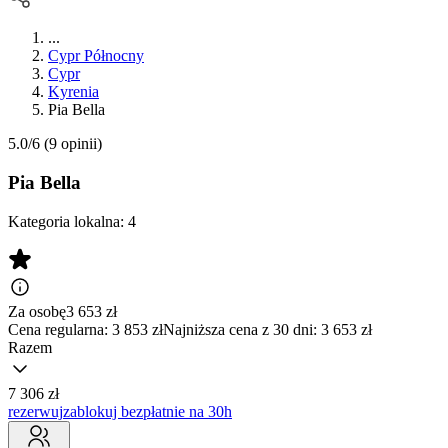
...
Cypr Północny
Cypr
Kyrenia
Pia Bella
5.0/6
(9 opinii)
Pia Bella
Kategoria lokalna:
4
Za osobę
3 653
zł
Cena regularna:
3 853 zł
Najniższa cena z 30 dni: 3 653 zł
Razem
7 306 zł
rezerwuj
zablokuj bezpłatnie na 30h