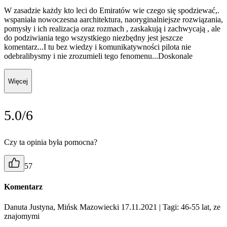
W zasadzie każdy kto leci do Emiratów wie czego się spodziewać,.
wspaniała nowoczesna aarchitektura, naoryginalniejsze rozwiązania,
pomysły i ich realizacja oraz rozmach , zaskakują i zachwycają , ale
do podziwiania tego wszystkiego niezbędny jest jeszcze
komentarz...I tu bez wiedzy i komunikatywności pilota nie
odebralibysmy i nie zrozumieli tego fenomenu...Doskonale
Więcej
5.0/6
Czy ta opinia była pomocna?
57
Komentarz
Danuta Justyna, Mińsk Mazowiecki 17.11.2021
| Tagi: 46-55 lat, ze
znajomymi