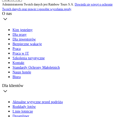
Administratorem Twoich danych jest Rainbow Tours S.A.
Dowiedz się więcej o ochronie
Twoich danych oraz prawie i sposobie wycofania zgody
.
O nas
Kim jesteśmy
Dla prasy
Dla inwestorów
Bezpieczne wakacje
Praca
Praca w IT
Szkolenia turystyczne
Kontakt
Standardy Ochrony Małoletnich
Nasze hotele
Biura
Dla klientów
Aktualne wytyczne przed podróżą
Rozkłady lotów
Linie lotnicze
Dreamliner