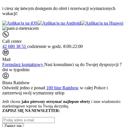
i ciesz się łatwym dostępem do ofert i rezerwacji wymarzonych
wakacji!
Call center
42 680 38 51
codziennie
w godz. 8:00-22:00
Mail
Formularz kontaktowy
Nasi konsultanci są do Twojej dyspozycji 7
dni w tygodniu
Biura Rainbow
Odwiedź jedno z ponad
100 biur Rainbow
w całej Polsce i
zarezerwuj swój
wymarzony urlop
Jeśli chcesz
jako pierwszy otrzymać najlepsze oferty
i inne wiadomości
marketingowe wprost na Twoją skrzynkę,
ZAPISZ SIĘ NA NEWSLETTER:
Zapisz się