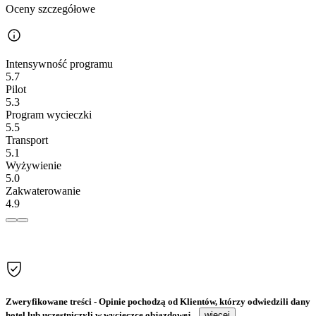
Oceny szczegółowe
Intensywność programu
5.7
Pilot
5.3
Program wycieczki
5.5
Transport
5.1
Wyżywienie
5.0
Zakwaterowanie
4.9
Zweryfikowane treści
- Opinie pochodzą od Klientów, którzy odwiedzili dany
hotel lub uczestniczyli w wycieczce objazdowej...
więcej