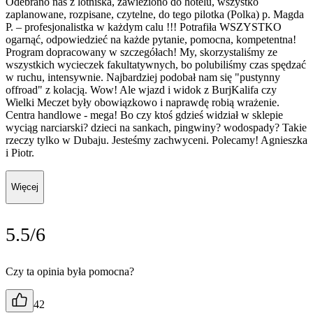
Odebrano nas z lotniska, zawieziono do hotelu, wszystko
zaplanowane, rozpisane, czytelne, do tego pilotka (Polka) p. Magda
P. – profesjonalistka w każdym calu !!! Potrafiła WSZYSTKO
ogarnąć, odpowiedzieć na każde pytanie, pomocna, kompetentna!
Program dopracowany w szczegółach! My, skorzystaliśmy ze
wszystkich wycieczek fakultatywnych, bo polubiliśmy czas spędzać
w ruchu, intensywnie. Najbardziej podobał nam się "pustynny
offroad" z kolacją. Wow! Ale wjazd i widok z BurjKalifa czy
Wielki Meczet były obowiązkowo i naprawdę robią wrażenie.
Centra handlowe - mega! Bo czy ktoś gdzieś widział w sklepie
wyciąg narciarski? dzieci na sankach, pingwiny? wodospady? Takie
rzeczy tylko w Dubaju. Jesteśmy zachwyceni. Polecamy! Agnieszka
i Piotr.
Więcej
5.5/6
Czy ta opinia była pomocna?
42