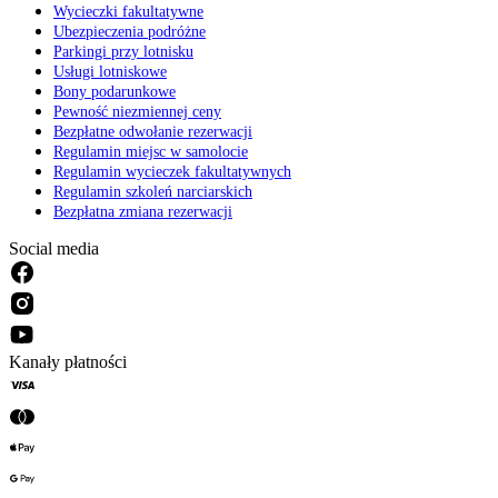
Wycieczki fakultatywne
Ubezpieczenia podróżne
Parkingi przy lotnisku
Usługi lotniskowe
Bony podarunkowe
Pewność niezmiennej ceny
Bezpłatne odwołanie rezerwacji
Regulamin miejsc w samolocie
Regulamin wycieczek fakultatywnych
Regulamin szkoleń narciarskich
Bezpłatna zmiana rezerwacji
Social media
Kanały płatności