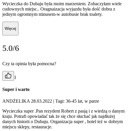
Wycieczka do Dubaju była moim marzeniem. Zobaczyłam wiele
cudownych miejsc.. Oragnaizacja wyjazdu była dość dobra z
jednym ogromnym minusem-w autobusie brak toalety.
Więcej
5.0/6
Czy ta opinia była pomocna?
1
Super i warto
ANDŻELIKA 28.03.2022
| Tagi: 36-45 lat, w parze
Wycieczka super .Pan rezydent Robert z pasją i z wiedzą o danym
kraju. Potrafi opowiadać tak że się chce słuchać jak najdłużej
danych historii o Dubaju. Organizacja super , hotel też w dobrym
miejscu sklepy, restauracje.