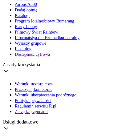
Airbus A330
Dodaj opinię
Katalogi
Program lojalnościowy Bumerang
Karty i bony
Filmowy Świat Rainbow
Informatsiya dla Hromadian Ukrainy
Wyjazdy grupowe
Incoming
Dostępność cyfrowa
Zasady korzystania
Warunki uczestnictwa
Przeczytaj koniecznie
Warunki ubezpieczenia podróżnego
Polityka prywatności
Regulamin serwisu R.pl
Zarządzaj zgodami
Usługi dodatkowe