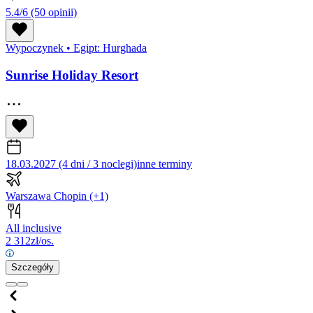
5.4/6
(50 opinii)
Wypoczynek
•
Egipt: Hurghada
Sunrise Holiday Resort
18.03.2027 (4 dni / 3 noclegi)
inne terminy
Warszawa Chopin
(+1)
All inclusive
2 312
zł/os.
Szczegóły