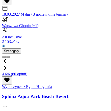
18.03.2027 (4 dni / 3 noclegi)
inne terminy
Warszawa Chopin
(+1)
All inclusive
2 153
zł/os.
Szczegóły
4.6/6
(80 opinii)
Wypoczynek
•
Egipt: Hurghada
Sphinx Aqua Park Beach Resort