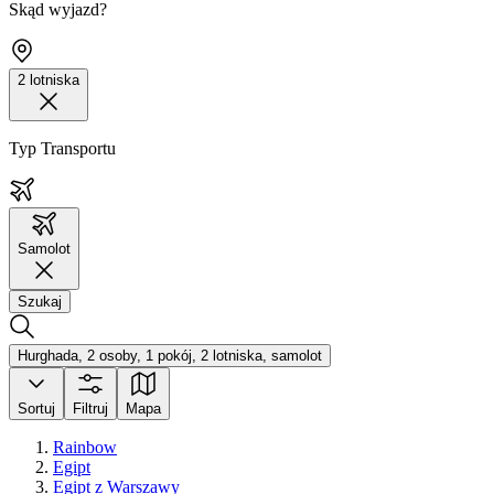
Skąd wyjazd?
2 lotniska
Typ Transportu
Samolot
Szukaj
Hurghada, 2 osoby, 1 pokój, 2 lotniska, samolot
Sortuj
Filtruj
Mapa
Rainbow
Egipt
Egipt z Warszawy