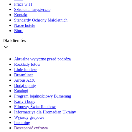
Praca w IT
Szkolenia turystyczne
Kontakt
Standardy Ochrony Małoletnich
Nasze hotele
Biura
Dla klientów
Aktualne wytyczne przed podróżą
Rozkłady lotów
Linie lotnicze
Dreamliner
Airbus A330
Dodaj opinię
Katalogi
Program lojalnościowy Bumerang
Karty i bony
Filmowy Świat Rainbow
Informatsiya dla Hromadian Ukrainy
Wyjazdy grupowe
Incoming
Dostępność cyfrowa