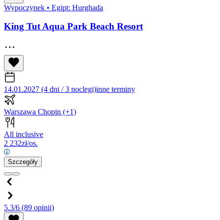
Wypoczynek
•
Egipt: Hurghada
King Tut Aqua Park Beach Resort
14.01.2027 (4 dni / 3 noclegi)
inne terminy
Warszawa Chopin
(+1)
All inclusive
2 232
zł/os.
Szczegóły
5.3/6
(89 opinii)