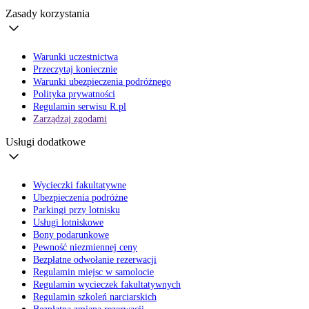
Zasady korzystania
Warunki uczestnictwa
Przeczytaj koniecznie
Warunki ubezpieczenia podróżnego
Polityka prywatności
Regulamin serwisu R.pl
Zarządzaj zgodami
Usługi dodatkowe
Wycieczki fakultatywne
Ubezpieczenia podróżne
Parkingi przy lotnisku
Usługi lotniskowe
Bony podarunkowe
Pewność niezmiennej ceny
Bezpłatne odwołanie rezerwacji
Regulamin miejsc w samolocie
Regulamin wycieczek fakultatywnych
Regulamin szkoleń narciarskich