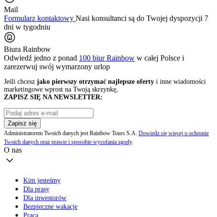
Mail
Formularz kontaktowy
Nasi konsultanci są do Twojej dyspozycji 7
dni w tygodniu
Biura Rainbow
Odwiedź jedno z ponad
100 biur Rainbow
w całej Polsce i
zarezerwuj swój
wymarzony urlop
Jeśli chcesz
jako pierwszy otrzymać najlepsze oferty
i inne wiadomości
marketingowe wprost na Twoją skrzynkę,
ZAPISZ SIĘ NA NEWSLETTER:
Zapisz się
Administratorem Twoich danych jest Rainbow Tours S.A.
Dowiedz się więcej o ochronie
Twoich danych oraz prawie i sposobie wycofania zgody
.
O nas
Kim jesteśmy
Dla prasy
Dla inwestorów
Bezpieczne wakacje
Praca