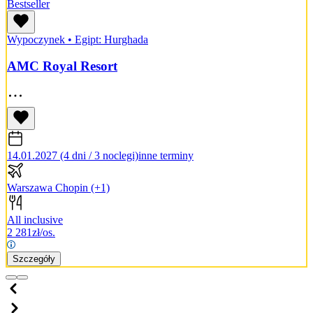
Bestseller
Wypoczynek
•
Egipt: Hurghada
AMC Royal Resort
14.01.2027 (4 dni / 3 noclegi)
inne terminy
Warszawa Chopin
(+1)
All inclusive
2 281
zł/os.
Szczegóły