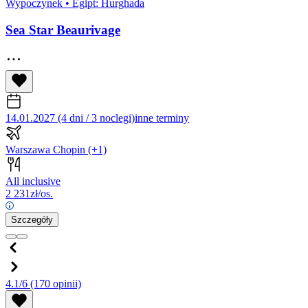
Wypoczynek
•
Egipt: Hurghada
Sea Star Beaurivage
14.01.2027 (4 dni / 3 noclegi)
inne terminy
Warszawa Chopin
(+1)
All inclusive
2 231
zł/os.
Szczegóły
4.1/6
(170 opinii)