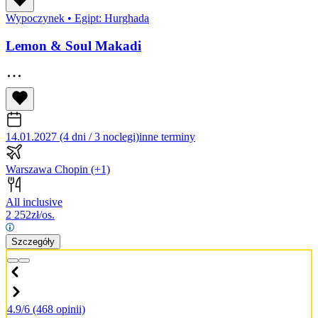
Wypoczynek
•
Egipt: Hurghada
Lemon & Soul Makadi
14.01.2027 (4 dni / 3 noclegi)
inne terminy
Warszawa Chopin
(+1)
All inclusive
2 252
zł/os.
Szczegóły
4.9/6
(468 opinii)