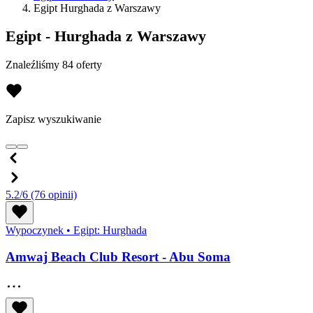
Egipt Hurghada z Warszawy
Egipt - Hurghada z Warszawy
Znaleźliśmy 84 oferty
Zapisz wyszukiwanie
5.2/6
(76 opinii)
Wypoczynek
•
Egipt: Hurghada
Amwaj Beach Club Resort - Abu Soma