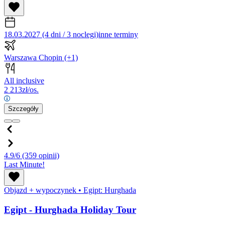
18.03.2027 (4 dni / 3 noclegi)
inne terminy
Warszawa Chopin
(+1)
All inclusive
2 213
zł/os.
Szczegóły
4.9/6
(359 opinii)
Last Minute!
Objazd + wypoczynek
•
Egipt: Hurghada
Egipt - Hurghada Holiday Tour