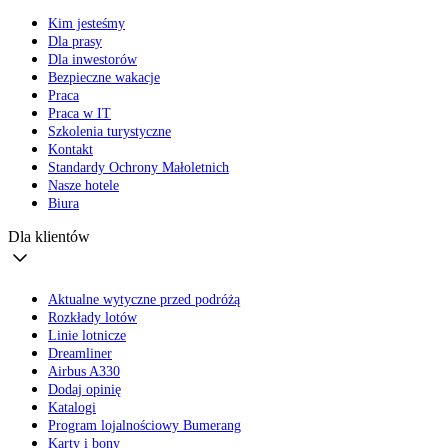
Kim jesteśmy
Dla prasy
Dla inwestorów
Bezpieczne wakacje
Praca
Praca w IT
Szkolenia turystyczne
Kontakt
Standardy Ochrony Małoletnich
Nasze hotele
Biura
Dla klientów
Aktualne wytyczne przed podróżą
Rozkłady lotów
Linie lotnicze
Dreamliner
Airbus A330
Dodaj opinię
Katalogi
Program lojalnościowy Bumerang
Karty i bony