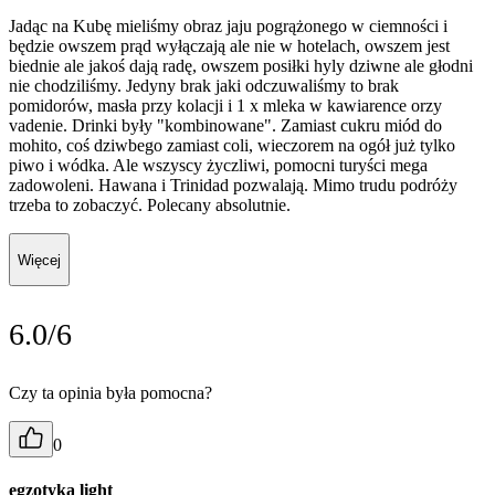
Jadąc na Kubę mieliśmy obraz jaju pogrążonego w ciemności i
będzie owszem prąd wyłączają ale nie w hotelach, owszem jest
biednie ale jakoś dają radę, owszem posiłki hyly dziwne ale głodni
nie chodziliśmy. Jedyny brak jaki odczuwaliśmy to brak
pomidorów, masła przy kolacji i 1 x mleka w kawiarence orzy
vadenie. Drinki były "kombinowane". Zamiast cukru miód do
mohito, coś dziwbego zamiast coli, wieczorem na ogół już tylko
piwo i wódka. Ale wszyscy życzliwi, pomocni turyści mega
zadowoleni. Hawana i Trinidad pozwalają. Mimo trudu podróży
trzeba to zobaczyć. Polecany absolutnie.
Więcej
6.0/6
Czy ta opinia była pomocna?
0
egzotyka light