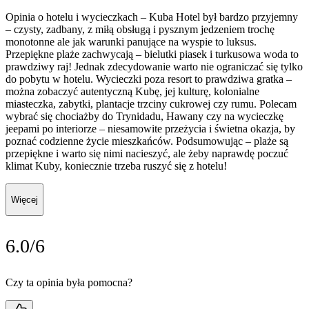
Opinia o hotelu i wycieczkach – Kuba Hotel był bardzo przyjemny
– czysty, zadbany, z miłą obsługą i pysznym jedzeniem trochę
monotonne ale jak warunki panujące na wyspie to luksus.
Przepiękne plaże zachwycają – bielutki piasek i turkusowa woda to
prawdziwy raj! Jednak zdecydowanie warto nie ograniczać się tylko
do pobytu w hotelu. Wycieczki poza resort to prawdziwa gratka –
można zobaczyć autentyczną Kubę, jej kulturę, kolonialne
miasteczka, zabytki, plantacje trzciny cukrowej czy rumu. Polecam
wybrać się chociażby do Trynidadu, Hawany czy na wycieczkę
jeepami po interiorze – niesamowite przeżycia i świetna okazja, by
poznać codzienne życie mieszkańców. Podsumowując – plaże są
przepiękne i warto się nimi nacieszyć, ale żeby naprawdę poczuć
klimat Kuby, koniecznie trzeba ruszyć się z hotelu!
Więcej
6.0/6
Czy ta opinia była pomocna?