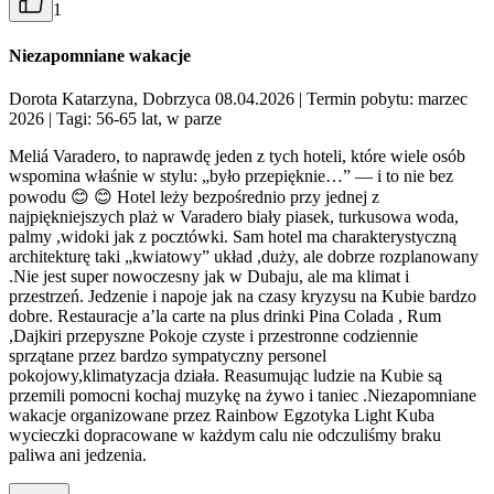
1
Niezapomniane wakacje
Dorota Katarzyna, Dobrzyca 08.04.2026
| Termin pobytu: marzec
2026
| Tagi: 56-65 lat, w parze
Meliá Varadero, to naprawdę jeden z tych hoteli, które wiele osób
wspomina właśnie w stylu: „było przepięknie…” — i to nie bez
powodu 😊 😊 Hotel leży bezpośrednio przy jednej z
najpiękniejszych plaż w Varadero biały piasek, turkusowa woda,
palmy ,widoki jak z pocztówki. Sam hotel ma charakterystyczną
architekturę taki „kwiatowy” układ ,duży, ale dobrze rozplanowany
.Nie jest super nowoczesny jak w Dubaju, ale ma klimat i
przestrzeń. Jedzenie i napoje jak na czasy kryzysu na Kubie bardzo
dobre. Restauracje a’la carte na plus drinki Pina Colada , Rum
,Dajkiri przepyszne Pokoje czyste i przestronne codziennie
sprzątane przez bardzo sympatyczny personel
pokojowy,klimatyzacja działa. Reasumując ludzie na Kubie są
przemili pomocni kochaj muzykę na żywo i taniec .Niezapomniane
wakacje organizowane przez Rainbow Egzotyka Light Kuba
wycieczki dopracowane w każdym calu nie odczuliśmy braku
paliwa ani jedzenia.