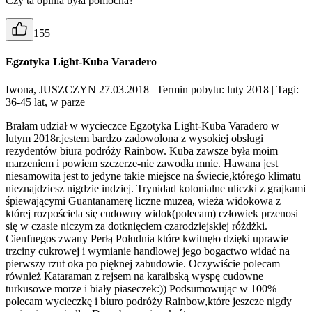
Czy ta opinia była pomocna?
155
Egzotyka Light-Kuba Varadero
Iwona, JUSZCZYN 27.03.2018
| Termin pobytu: luty 2018
| Tagi:
36-45 lat, w parze
Brałam udział w wycieczce Egzotyka Light-Kuba Varadero w
lutym 2018r.jestem bardzo zadowolona z wysokiej obsługi
rezydentów biura podróży Rainbow. Kuba zawsze była moim
marzeniem i powiem szczerze-nie zawodła mnie. Hawana jest
niesamowita jest to jedyne takie miejsce na świecie,którego klimatu
nieznajdziesz nigdzie indziej. Trynidad kolonialne uliczki z grajkami
śpiewającymi Guantanamerę liczne muzea, wieża widokowa z
której rozpościela się cudowny widok(polecam) człowiek przenosi
się w czasie niczym za dotknięciem czarodziejskiej różdżki.
Cienfuegos zwany Perłą Południa które kwitnęło dzięki uprawie
trzciny cukrowej i wymianie handlowej jego bogactwo widać na
pierwszy rzut oka po pięknej zabudowie. Oczywiście polecam
również Kataraman z rejsem na karaibską wyspę cudowne
turkusowe morze i biały piaseczek:)) Podsumowując w 100%
polecam wycieczkę i biuro podróży Rainbow,które jeszcze nigdy