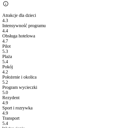
Atrakcje dla dzieci
4.3
Intensywność programu
4.4
Obsługa hotelowa
4.7
Pilot
5.3
Plaża
5.4
Pokój
4.2
Położenie i okolica
5.2
Program wycieczki
5.0
Rezydent
4.9
Sport i rozrywka
4.9
Transport
5.4