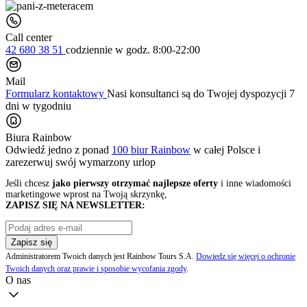
Call center
42 680 38 51
codziennie
w godz. 8:00-22:00
Mail
Formularz kontaktowy
Nasi konsultanci są do Twojej dyspozycji 7
dni w tygodniu
Biura Rainbow
Odwiedź jedno z ponad
100 biur Rainbow
w całej Polsce i
zarezerwuj swój
wymarzony urlop
Jeśli chcesz
jako pierwszy otrzymać najlepsze oferty
i inne wiadomości
marketingowe wprost na Twoją skrzynkę,
ZAPISZ SIĘ NA NEWSLETTER:
Zapisz się
Administratorem Twoich danych jest Rainbow Tours S.A.
Dowiedz się więcej o ochronie
Twoich danych oraz prawie i sposobie wycofania zgody
.
O nas