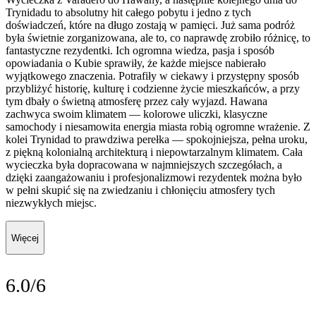
Trynidadu to absolutny hit całego pobytu i jedno z tych
doświadczeń, które na długo zostają w pamięci. Już sama podróż
była świetnie zorganizowana, ale to, co naprawdę zrobiło różnicę, to
fantastyczne rezydentki. Ich ogromna wiedza, pasja i sposób
opowiadania o Kubie sprawiły, że każde miejsce nabierało
wyjątkowego znaczenia. Potrafiły w ciekawy i przystępny sposób
przybliżyć historię, kulturę i codzienne życie mieszkańców, a przy
tym dbały o świetną atmosferę przez cały wyjazd. Hawana
zachwyca swoim klimatem — kolorowe uliczki, klasyczne
samochody i niesamowita energia miasta robią ogromne wrażenie. Z
kolei Trynidad to prawdziwa perełka — spokojniejsza, pełna uroku,
z piękną kolonialną architekturą i niepowtarzalnym klimatem. Cała
wycieczka była dopracowana w najmniejszych szczegółach, a
dzięki zaangażowaniu i profesjonalizmowi rezydentek można było
w pełni skupić się na zwiedzaniu i chłonięciu atmosfery tych
niezwykłych miejsc.
Więcej
6.0/6