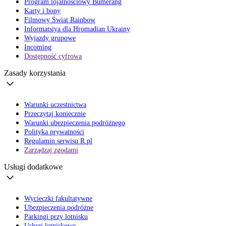
Program lojalnościowy Bumerang
Karty i bony
Filmowy Świat Rainbow
Informatsiya dla Hromadian Ukrainy
Wyjazdy grupowe
Incoming
Dostępność cyfrowa
Zasady korzystania
Warunki uczestnictwa
Przeczytaj koniecznie
Warunki ubezpieczenia podróżnego
Polityka prywatności
Regulamin serwisu R.pl
Zarządzaj zgodami
Usługi dodatkowe
Wycieczki fakultatywne
Ubezpieczenia podróżne
Parkingi przy lotnisku
Usługi lotniskowe