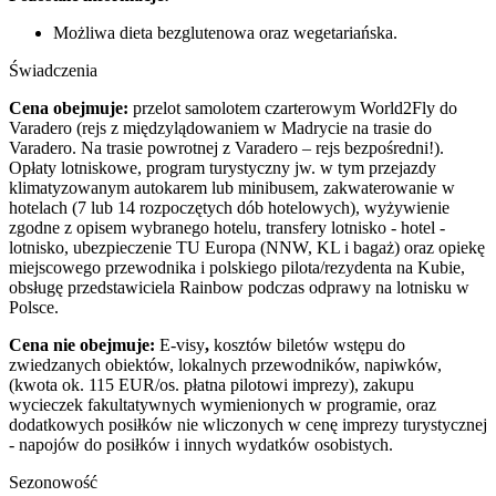
Możliwa dieta bezglutenowa oraz wegetariańska.
Świadczenia
Cena obejmuje:
przelot samolotem czarterowym World2Fly do
Varadero (rejs z międzylądowaniem w Madrycie na trasie do
Varadero. Na trasie powrotnej z Varadero – rejs bezpośredni!
).
Opłaty lotniskowe, program turystyczny jw. w tym przejazdy
klimatyzowanym autokarem lub minibusem, zakwaterowanie w
hotelach (7 lub 14 rozpoczętych dób hotelowych), wyżywienie
zgodne z opisem wybranego hotelu, transfery lotnisko - hotel -
lotnisko, ubezpieczenie TU Europa (NNW, KL i bagaż) oraz opiekę
miejscowego przewodnika i polskiego pilota/rezydenta na Kubie,
obsługę przedstawiciela Rainbow podczas odprawy na lotnisku w
Polsce.
Cena nie obejmuje:
E-visy
,
kosztów biletów wstępu do
zwiedzanych obiektów, lokalnych przewodników, napiwków,
(kwota ok. 115 EUR/os. płatna pilotowi imprezy), zakupu
wycieczek fakultatywnych wymienionych w programie, oraz
dodatkowych posiłków nie wliczonych w cenę imprezy turystycznej
- napojów do posiłków i innych wydatków osobistych.
Sezonowość