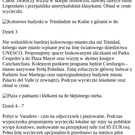
Całość zwieńczy wizyta w sklepie firmowym, dawnej fabryce rumu
Legendario i przejażdżka amerykańskimi klasykami. Obiad w cenie
wycieczki.
Dzień 3
Nie widzieliście bardziej kolorowego miasteczka niż Trinidad,
którego stare miasto wpisane jest na listę światowego dziedzictwa
UNESCO. Proponujemy spacer brukowanymi uliczkami od Parku
Cespedes’a do Plaza Mayor oraz wizytę w słynnej knajpce
Canchanchara. Kolejnym punktem programu będzie Cienfuegos -
miasto nazywane Perłą Południa. Tutaj zobaczycie główny bulwar z
Parkiem Jose Martiego oraz najoryginalniejszy budynek miasta
Palacio del Valle (z zewnątrz). Podczas wycieczki śniadanie oraz
obiad w cenie.
Dzień 4 - 7
Pobyt w Varadero - czas na odpoczynek i plażowanie. Podczas
wypoczynku proponujemy wycieczki lokalne np: rejsy na pobliskie
wyspy koralowe, nurkowanie na przepięknej rafie (od 85 EUR/os).
Pełna listę wycieczek opcjonalnych przedstawi na miejscu pilot