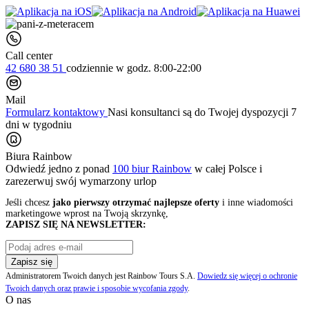
Call center
42 680 38 51
codziennie
w godz. 8:00-22:00
Mail
Formularz kontaktowy
Nasi konsultanci są do Twojej dyspozycji 7
dni w tygodniu
Biura Rainbow
Odwiedź jedno z ponad
100 biur Rainbow
w całej Polsce i
zarezerwuj swój
wymarzony urlop
Jeśli chcesz
jako pierwszy otrzymać najlepsze oferty
i inne wiadomości
marketingowe wprost na Twoją skrzynkę,
ZAPISZ SIĘ NA NEWSLETTER:
Zapisz się
Administratorem Twoich danych jest Rainbow Tours S.A.
Dowiedz się więcej o ochronie
Twoich danych oraz prawie i sposobie wycofania zgody
.
O nas