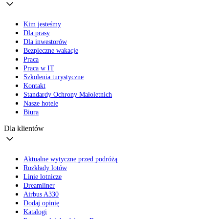
Kim jesteśmy
Dla prasy
Dla inwestorów
Bezpieczne wakacje
Praca
Praca w IT
Szkolenia turystyczne
Kontakt
Standardy Ochrony Małoletnich
Nasze hotele
Biura
Dla klientów
Aktualne wytyczne przed podróżą
Rozkłady lotów
Linie lotnicze
Dreamliner
Airbus A330
Dodaj opinię
Katalogi