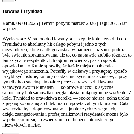
Hawana i Trynidad
Kamil, 09.04.2026
| Termin pobytu: marzec 2026
| Tagi: 26-35 lat,
w parze
Wycieczka z Varadero do Hawany, a następnie kolejnego dnia do
Trynidadu to absolutny hit całego pobytu i jedno z tych
doświadczeń, które na długo zostają w pamięci. Już sama podróż
była świetnie zorganizowana, ale to, co naprawdę zrobiło różnicę, to
fantastyczne rezydentki. Ich ogromna wiedza, pasja i sposób
opowiadania o Kubie sprawiły, że każde miejsce nabierało
wyjątkowego znaczenia. Potrafiły w ciekawy i przystępny sposób
przybliżyć historię, kulturę i codzienne życie mieszkańców, a przy
tym dbały o świetną atmosferę przez cały wyjazd. Hawana
zachwyca swoim klimatem — kolorowe uliczki, klasyczne
samochody i niesamowita energia miasta robią ogromne wrażenie. Z
kolei Trynidad to prawdziwa perełka — spokojniejsza, pełna uroku,
z piękną kolonialną architekturą i niepowtarzalnym klimatem. Cała
wycieczka była dopracowana w najmniejszych szczegółach, a
dzięki zaangażowaniu i profesjonalizmowi rezydentek można było
w pełni skupić się na zwiedzaniu i chłonięciu atmosfery tych
niezwykłych miejsc.