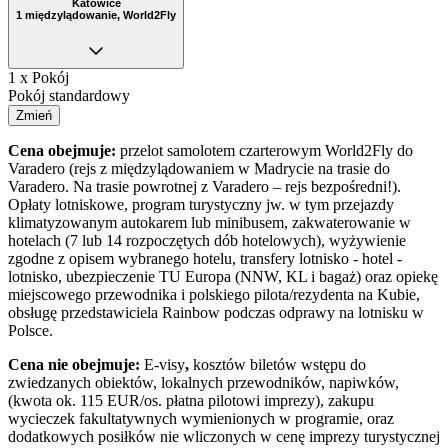
Katowice
1 międzylądowanie, World2Fly
1 x Pokój
Pokój standardowy
Zmień
Cena obejmuje:
przelot samolotem czarterowym World2Fly do
Varadero (rejs z międzylądowaniem w Madrycie na trasie do
Varadero. Na trasie powrotnej z Varadero – rejs bezpośredni!
).
Opłaty lotniskowe, program turystyczny jw. w tym przejazdy
klimatyzowanym autokarem lub minibusem, zakwaterowanie w
hotelach (7 lub 14 rozpoczętych dób hotelowych), wyżywienie
zgodne z opisem wybranego hotelu, transfery lotnisko - hotel -
lotnisko, ubezpieczenie TU Europa (NNW, KL i bagaż) oraz opiekę
miejscowego przewodnika i polskiego pilota/rezydenta na Kubie,
obsługę przedstawiciela Rainbow podczas odprawy na lotnisku w
Polsce.
Cena nie obejmuje:
E-visy
,
kosztów biletów wstępu do
zwiedzanych obiektów, lokalnych przewodników, napiwków,
(kwota ok. 115 EUR/os. płatna pilotowi imprezy), zakupu
wycieczek fakultatywnych wymienionych w programie, oraz
dodatkowych posiłków nie wliczonych w cenę imprezy turystycznej