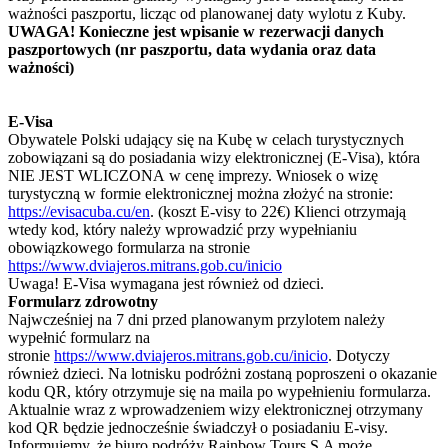
ważności paszportu, licząc od planowanej daty wylotu z Kuby.
UWAGA! Konieczne jest wpisanie w rezerwacji danych
paszportowych (nr paszportu, data wydania oraz data
ważności)
E-Visa
Obywatele Polski udający się na Kubę w celach turystycznych
zobowiązani są do posiadania wizy elektronicznej (E-Visa), która
NIE JEST WLICZONA w cenę imprezy. Wniosek o wizę
turystyczną w formie elektronicznej można złożyć na stronie:
https://evisacuba.cu/en
. (koszt E-visy to 22€) Klienci otrzymają
wtedy kod, który należy wprowadzić przy wypełnianiu
obowiązkowego formularza na stronie
https://www.dviajeros.mitrans.gob.cu/inicio
Uwaga! E-Visa wymagana jest również od dzieci.
Formularz zdrowotny
Najwcześniej na 7 dni przed planowanym przylotem należy
wypełnić formularz na
stronie
https://www.dviajeros.mitrans.gob.cu/inicio
. Dotyczy
również dzieci. Na lotnisku podróżni zostaną poproszeni o okazanie
kodu QR, który otrzymuje się na maila po wypełnieniu formularza.
Aktualnie wraz z wprowadzeniem wizy elektronicznej otrzymany
kod QR będzie jednocześnie świadczył o posiadaniu E-visy.
Informujemy, że biuro podróży Rainbow Tours S.A może