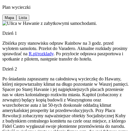
Plan wycieczki
Mapa
Lista
Dzień 1
Zbiórka przy stanowisku odpraw Rainbow na 3 godz. przed
wylotem samolotu. Przelot do Varadero. Aktualne rozkłady prosimy
sprawdzać na
R.pl/rozklady
. Po przylocie odprawa paszportowa i
spotkanie z pilotem, następnie transfer do hotelu.
Dzień 2
Po śniadaniu zapraszamy na całodniową wycieczkę do Hawany,
której niepowtarzalny klimat na długo pozostanie w Waszej pamięci.
Spacer po Starej Havanie i jej najpiękniejszych placach przeniesie
nas w okres kolonialnego rozkwitu miasta. Kapitol (zobaczony z
zewnątrz) będący kopią budowli z Waszyngtonu oraz
wszechobecne auta z lat 50-tych doskonale oddadzą klimat
amerykańskiej prosperity lat przedrewolucyjnych. Przy Placu
Rewolucji zobaczymy najważniejsze obiekty Socjalistycznej Kuby
z budynkiem centralnego komitetu na czele oraz miejsce, z którego
Fidel Castro wygłaszał swoje płomienne przemówienia do narodu.