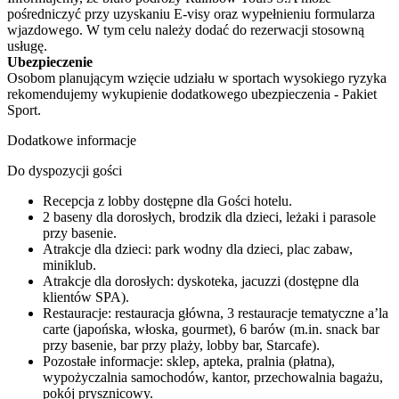
pośredniczyć przy uzyskaniu E-visy oraz wypełnieniu formularza
wjazdowego. W tym celu należy dodać do rezerwacji stosowną
usługę.
Ubezpieczenie
Osobom planującym wzięcie udziału w sportach wysokiego ryzyka
rekomendujemy wykupienie dodatkowego ubezpieczenia - Pakiet
Sport.
Dodatkowe informacje
Do dyspozycji gości
Recepcja z lobby dostępne dla Gości hotelu.
2 baseny dla dorosłych, brodzik dla dzieci, leżaki i parasole
przy basenie.
Atrakcje dla dzieci: park wodny dla dzieci, plac zabaw,
miniklub.
Atrakcje dla dorosłych: dyskoteka, jacuzzi (dostępne dla
klientów SPA).
Restauracje: restauracja główna, 3 restauracje tematyczne a’la
carte (japońska, włoska, gourmet), 6 barów (m.in. snack bar
przy basenie, bar przy plaży, lobby bar, Starcafe).
Pozostałe informacje: sklep, apteka, pralnia (płatna),
wypożyczalnia samochodów, kantor, przechowalnia bagażu,
pokój prysznicowy.