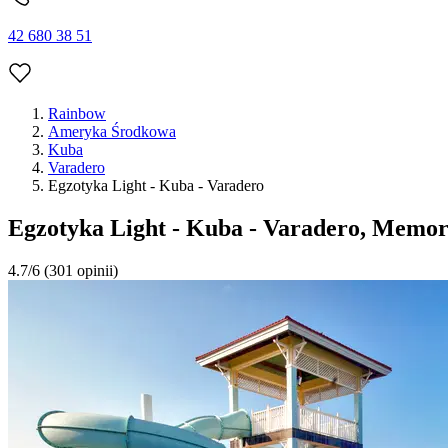
42 680 38 51
Rainbow
Ameryka Środkowa
Kuba
Varadero
Egzotyka Light - Kuba - Varadero
Egzotyka Light - Kuba - Varadero, Memor
4.7/6
(301 opinii)