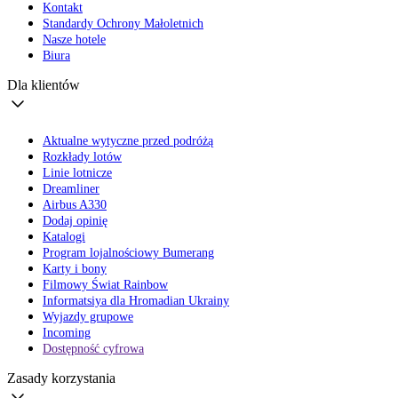
Kontakt
Standardy Ochrony Małoletnich
Nasze hotele
Biura
Dla klientów
Aktualne wytyczne przed podróżą
Rozkłady lotów
Linie lotnicze
Dreamliner
Airbus A330
Dodaj opinię
Katalogi
Program lojalnościowy Bumerang
Karty i bony
Filmowy Świat Rainbow
Informatsiya dla Hromadian Ukrainy
Wyjazdy grupowe
Incoming
Dostępność cyfrowa
Zasady korzystania