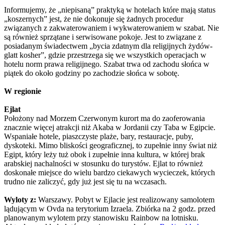
Informujemy, że „niepisaną” praktyką w hotelach które mają status
„koszernych” jest, że nie dokonuje się żadnych procedur
związanych z zakwaterowaniem i wykwaterowaniem w szabat. Nie
są również sprzątane i serwisowane pokoje. Jest to związane z
posiadanym świadectwem „bycia zdatnym dla religijnych żydów-
glatt kosher”, gdzie przestrzega się we wszystkich operacjach w
hotelu norm prawa religijnego. Szabat trwa od zachodu słońca w
piątek do około godziny po zachodzie słońca w sobotę.
W regionie
Ejlat
Położony nad Morzem Czerwonym kurort ma do zaoferowania
znacznie więcej atrakcji niż Akaba w Jordanii czy Taba w Egipcie.
Wspaniałe hotele, piaszczyste plaże, bary, restauracje, puby,
dyskoteki. Mimo bliskości geograficznej, to zupełnie inny świat niż
Egipt, który leży tuż obok i zupełnie inna kultura, w której brak
arabskiej nachalności w stosunku do turystów. Ejlat to również
doskonałe miejsce do wielu bardzo ciekawych wycieczek, których
trudno nie zaliczyć, gdy już jest się tu na wczasach.
Wyloty z:
Warszawy. Pobyt w Ejlacie jest realizowany samolotem
lądującym w Ovda na terytorium Izraela. Zbiórka na 2 godz. przed
planowanym wylotem przy stanowisku Rainbow na lotnisku.