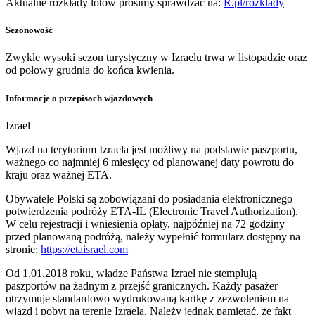
Aktualne rozkłady lotów prosimy sprawdzać na:
R.pl/rozklady
Sezonowość
Zwykle wysoki sezon turystyczny w Izraelu trwa w listopadzie oraz
od połowy grudnia do końca kwienia.
Informacje o przepisach wjazdowych
Izrael
Wjazd na terytorium Izraela jest możliwy na podstawie paszportu,
ważnego co najmniej 6 miesięcy od planowanej daty powrotu do
kraju oraz ważnej ETA.
Obywatele Polski są zobowiązani do posiadania elektronicznego
potwierdzenia podróży ETA-IL (Electronic Travel Authorization).
W celu rejestracji i wniesienia opłaty, najpóźniej na 72 godziny
przed planowaną podróżą, należy wypełnić formularz dostępny na
stronie:
https://etaisrael.com
Od 1.01.2018 roku, władze Państwa Izrael nie stemplują
paszportów na żadnym z przejść granicznych. Każdy pasażer
otrzymuje standardowo wydrukowaną kartkę z zezwoleniem na
wjazd i pobyt na terenie Izraela. Należy jednak pamiętać, że fakt