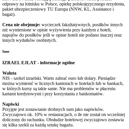
odprawy na lotnisku w Polsce, opiekę polskojęzycznego rezydenta,
pakiet ubezpieczeniowy TU Europa (NNW, KL, Assistance i
bagaż).
Cena nie obejmuje:
wycieczek fakultatywnych, posiłków innych
niż wymienione w opisie wyżywienia przy każdym z hoteli,
napojów do posiłków jeśli w opisie hoteli nie podano inaczej oraz
innych wydatków osobistych.
Inne
IZRAEL EJLAT - informacje ogólne
Waluta
NIS - szekel izraelski. Warto zabrać euro lub dolary. Pieniądze
można wymienić w licznych kantorach w hotelach lub w bankach,
w których kursy są takie same. Nie ma problemów w płaceniu
kartami kredytowymi i przy korzystaniu z bankomatów.
Napiwki
Przyjęte jest zostawianie drobnych sum jako napiwków.
Zwyczajowo ok. 10% w restauracjach, o ile nie został on wcześniej
doliczony do rachunku. Obsłudze hotelowej zwyczajowo zostawia
się kilka szekli za każdą sztukę bagażu.