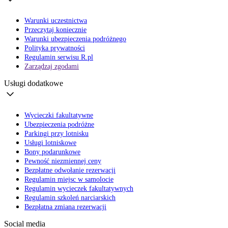
Warunki uczestnictwa
Przeczytaj koniecznie
Warunki ubezpieczenia podróżnego
Polityka prywatności
Regulamin serwisu R.pl
Zarządzaj zgodami
Usługi dodatkowe
Wycieczki fakultatywne
Ubezpieczenia podróżne
Parkingi przy lotnisku
Usługi lotniskowe
Bony podarunkowe
Pewność niezmiennej ceny
Bezpłatne odwołanie rezerwacji
Regulamin miejsc w samolocie
Regulamin wycieczek fakultatywnych
Regulamin szkoleń narciarskich
Bezpłatna zmiana rezerwacji
Social media