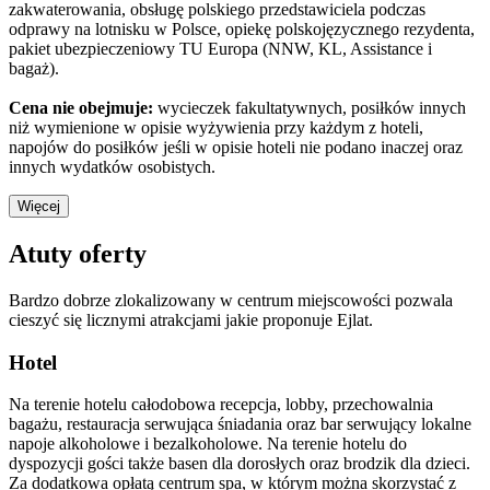
zakwaterowania, obsługę polskiego przedstawiciela podczas
odprawy na lotnisku w Polsce, opiekę polskojęzycznego rezydenta,
pakiet ubezpieczeniowy TU Europa (NNW, KL, Assistance i
bagaż).
Cena nie obejmuje:
wycieczek fakultatywnych, posiłków innych
niż wymienione w opisie wyżywienia przy każdym z hoteli,
napojów do posiłków jeśli w opisie hoteli nie podano inaczej oraz
innych wydatków osobistych.
Więcej
Atuty oferty
Bardzo dobrze zlokalizowany w centrum miejscowości pozwala
cieszyć się licznymi atrakcjami jakie proponuje Ejlat.
Hotel
Na terenie hotelu całodobowa recepcja, lobby, przechowalnia
bagażu, restauracja serwująca śniadania oraz bar serwujący lokalne
napoje alkoholowe i bezalkoholowe. Na terenie hotelu do
dyspozycji gości także basen dla dorosłych oraz brodzik dla dzieci.
Za dodatkowa opłatą centrum spa, w którym można skorzystać z