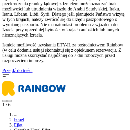
przekroczenia granicy lądowej z Izraelem może oznaczać brak
możliwości lub utrudnienia wjazdu do Arabii Saudyjskiej, Iraku,
Iranu, Libanu, Libii, Syrii. Dlatego jeśli planujecie Państwo wizytę
w tych krajach, należy zwrócić się do urzędu paszportowego o
wymianę paszportu. Nie ma natomiast problemu z wjazdem do
Izraela przy uprzedniej bytności w krajach arabskich lub innych
nieuznających Izraela.
Istnieje możliwość uzyskania ETY-IL za pośrednictwem Rainbow
(w celu dodania usługi skontaktuj się z opiekunem rezerwacji). Z
usługi można skorzystać najpóźniej do 7 dni roboczych przed
rozpoczęciem imprezy.
Przejdź do treści
1 / 6
...
Izrael
Ejlat