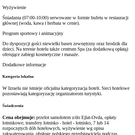
Wyżywienie
Śniadania (07:00-10:00) serwowane w formie bufetu w restauracji
głównej (woda, kawa i herbata w cenie).
Program sportowy i animacyjny
Do dyspozycji gości niewielki basen zewnętrzny oraz brodzik dla
dzieci. Na terenie hotelu także centrum Spa (za dodatkową opłatą)
oferujące zabiegi kosmetyczne i masaże.
Dodatkowe informacje
Kategoria lokalna
W Izraelu nie istnieje oficjalna kategoryzacja hoteli. Sieci hotelowe
pozostawiają kategoryzację organizatorom turystyki.
Świadczenia
Cena obejmuje:
przelot samolotem z/do Ejlat-Ovda, opłaty
lotniskowe, transfery lotnisko - hotel - lotnisko, 7 lub 14
rozpoczętych dób hotelowych, wyżywienie wg opisu
zakwaterowania, obsługę polskiego przedstawiciela podczas