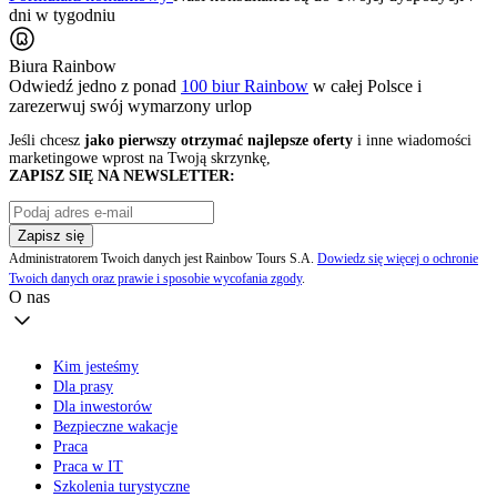
dni w tygodniu
Biura Rainbow
Odwiedź jedno z ponad
100 biur Rainbow
w całej Polsce i
zarezerwuj swój
wymarzony urlop
Jeśli chcesz
jako pierwszy otrzymać najlepsze oferty
i inne wiadomości
marketingowe wprost na Twoją skrzynkę,
ZAPISZ SIĘ NA NEWSLETTER:
Zapisz się
Administratorem Twoich danych jest Rainbow Tours S.A.
Dowiedz się więcej o ochronie
Twoich danych oraz prawie i sposobie wycofania zgody
.
O nas
Kim jesteśmy
Dla prasy
Dla inwestorów
Bezpieczne wakacje
Praca
Praca w IT
Szkolenia turystyczne