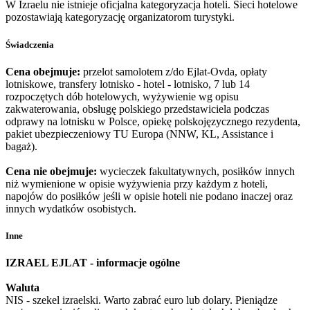
W Izraelu nie istnieje oficjalna kategoryzacja hoteli. Sieci hotelowe
pozostawiają kategoryzację organizatorom turystyki.
Świadczenia
Cena obejmuje:
przelot samolotem z/do Ejlat-Ovda, opłaty
lotniskowe, transfery lotnisko - hotel - lotnisko, 7 lub 14
rozpoczętych dób hotelowych, wyżywienie wg opisu
zakwaterowania, obsługę polskiego przedstawiciela podczas
odprawy na lotnisku w Polsce, opiekę polskojęzycznego rezydenta,
pakiet ubezpieczeniowy TU Europa (NNW, KL, Assistance i
bagaż).
Cena nie obejmuje:
wycieczek fakultatywnych, posiłków innych
niż wymienione w opisie wyżywienia przy każdym z hoteli,
napojów do posiłków jeśli w opisie hoteli nie podano inaczej oraz
innych wydatków osobistych.
Inne
IZRAEL EJLAT - informacje ogólne
Waluta
NIS - szekel izraelski. Warto zabrać euro lub dolary. Pieniądze