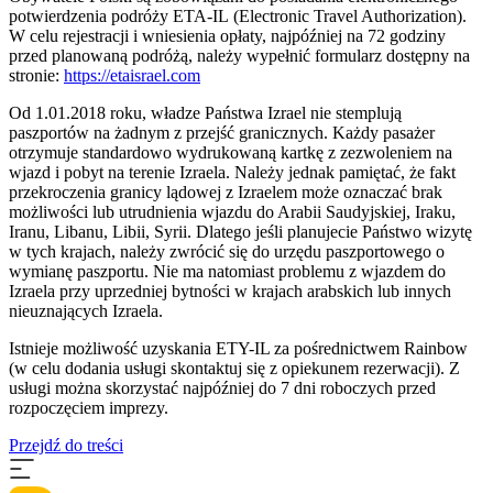
potwierdzenia podróży ETA-IL (Electronic Travel Authorization).
W celu rejestracji i wniesienia opłaty, najpóźniej na 72 godziny
przed planowaną podróżą, należy wypełnić formularz dostępny na
stronie:
https://etaisrael.com
Od 1.01.2018 roku, władze Państwa Izrael nie stemplują
paszportów na żadnym z przejść granicznych. Każdy pasażer
otrzymuje standardowo wydrukowaną kartkę z zezwoleniem na
wjazd i pobyt na terenie Izraela. Należy jednak pamiętać, że fakt
przekroczenia granicy lądowej z Izraelem może oznaczać brak
możliwości lub utrudnienia wjazdu do Arabii Saudyjskiej, Iraku,
Iranu, Libanu, Libii, Syrii. Dlatego jeśli planujecie Państwo wizytę
w tych krajach, należy zwrócić się do urzędu paszportowego o
wymianę paszportu. Nie ma natomiast problemu z wjazdem do
Izraela przy uprzedniej bytności w krajach arabskich lub innych
nieuznających Izraela.
Istnieje możliwość uzyskania ETY-IL za pośrednictwem Rainbow
(w celu dodania usługi skontaktuj się z opiekunem rezerwacji). Z
usługi można skorzystać najpóźniej do 7 dni roboczych przed
rozpoczęciem imprezy.
Przejdź do treści