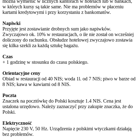
można wymienić w licznych kantorach w hotelach lub w bankach,
w których kursy są takie same. Nie ma problemów w płaceniu
kartami kredytowymi i przy korzystaniu z bankomatów.
Napiwki
Przyjęte jest zostawianie drobnych sum jako napiwków.
Zwyczajowo ok. 10% w restauracjach, o ile nie został on wcześniej
doliczony do rachunku. Obsłudze hotelowej zwyczajowo zostawia
się kilka szekli za każdą sztukę bagażu.
Czas
+ 1 godzinę w stosunku do czasu polskiego.
Orientacyjne ceny
Obiad w restauracji od 40 NIS; woda 1l. od 7 NIS; piwo w barze od
8 NIS; kawa w kawiarni od 8 NIS.
Poczta
Znaczek na pocztówkę do Polski kosztuje 1.4 NIS. Cena jest
ustalona urzędowo. Należy zaznaczyć przy zakupie znaczka, że do
Polski.
Elektryczność
Napięcie 230 V, 50 Hz. Urządzenia z polskimi wtyczkami działają
bez problemów.