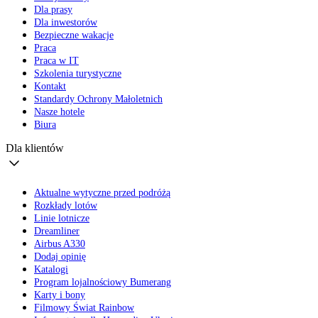
Dla prasy
Dla inwestorów
Bezpieczne wakacje
Praca
Praca w IT
Szkolenia turystyczne
Kontakt
Standardy Ochrony Małoletnich
Nasze hotele
Biura
Dla klientów
Aktualne wytyczne przed podróżą
Rozkłady lotów
Linie lotnicze
Dreamliner
Airbus A330
Dodaj opinię
Katalogi
Program lojalnościowy Bumerang
Karty i bony
Filmowy Świat Rainbow