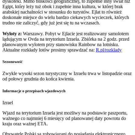
dyskoteki. Mimo bliskości geograficznej, to zupełnie inny świat niż
Egipt, który leży tuż obok i zupełnie inna kultura, w której brak
arabskiej nachalności w stosunku do turystów. Ejlat to również
doskonałe miejsce do wielu bardzo ciekawych wycieczek, których
trudno nie zaliczyć, gdy już jest się tu na wczasach.
Wyloty z:
Warszawy. Pobyt w Ejlacie jest realizowany samolotem
lądującym w Ovda na terytorium Izraela. Zbiórka na 2 godz. przed
planowanym wylotem przy stanowisku Rainbow na lotnisku.
Aktualne rozkłady lotów prosimy sprawdzać na:
R.pl/rozklady
Sezonowość
Zwykle wysoki sezon turystyczny w Izraelu trwa w listopadzie oraz
od połowy grudnia do końca kwienia.
Informacje o przepisach wjazdowych
Izrael
Wjazd na terytorium Izraela jest możliwy na podstawie paszportu,
ważnego co najmniej 6 miesięcy od planowanej daty powrotu do
kraju oraz ważnej ETA.
Obywatele Polski są zobowiązani do posiadania elektronicznego