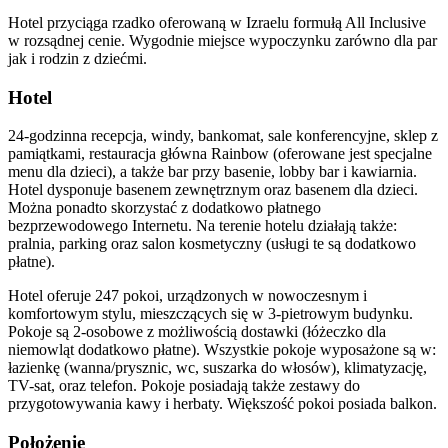
Hotel przyciąga rzadko oferowaną w Izraelu formułą All Inclusive
w rozsądnej cenie. Wygodnie miejsce wypoczynku zarówno dla par
jak i rodzin z dziećmi.
Hotel
24-godzinna recepcja, windy, bankomat, sale konferencyjne, sklep z
pamiątkami, restauracja główna Rainbow (oferowane jest specjalne
menu dla dzieci), a także bar przy basenie, lobby bar i kawiarnia.
Hotel dysponuje basenem zewnętrznym oraz basenem dla dzieci.
Można ponadto skorzystać z dodatkowo płatnego
bezprzewodowego Internetu. Na terenie hotelu działają także:
pralnia, parking oraz salon kosmetyczny (usługi te są dodatkowo
płatne).
Hotel oferuje 247 pokoi, urządzonych w nowoczesnym i
komfortowym stylu, mieszczących się w 3-pietrowym budynku.
Pokoje są 2-osobowe z możliwością dostawki (łóżeczko dla
niemowląt dodatkowo płatne). Wszystkie pokoje wyposażone są w:
łazienkę (wanna/prysznic, wc, suszarka do włosów), klimatyzację,
TV-sat, oraz telefon. Pokoje posiadają także zestawy do
przygotowywania kawy i herbaty. Większość pokoi posiada balkon.
Położenie