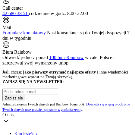
Call center
42 680 38 51
codziennie
w godz. 8:00-22:00
Mail
Formularz kontaktowy
Nasi konsultanci są do Twojej dyspozycji 7
dni w tygodniu
Biura Rainbow
Odwiedź jedno z ponad
100 biur Rainbow
w całej Polsce i
zarezerwuj swój
wymarzony urlop
Jeśli chcesz
jako pierwszy otrzymać najlepsze oferty
i inne wiadomości
marketingowe wprost na Twoją skrzynkę,
ZAPISZ SIĘ NA NEWSLETTER:
Zapisz się
Administratorem Twoich danych jest Rainbow Tours S.A.
Dowiedz się więcej o ochronie
Twoich danych oraz prawie i sposobie wycofania zgody
.
O nas
Kim jesteśmy