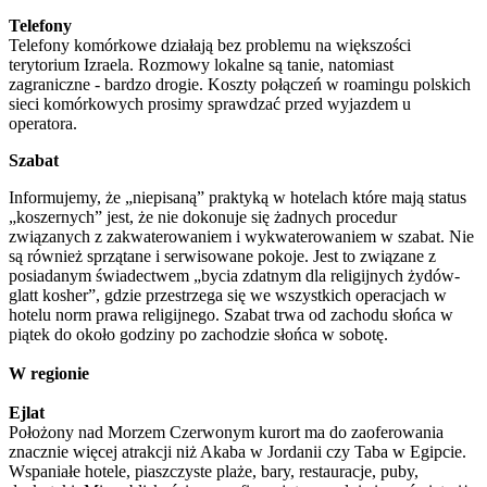
Telefony
Telefony komórkowe działają bez problemu na większości
terytorium Izraela. Rozmowy lokalne są tanie, natomiast
zagraniczne - bardzo drogie. Koszty połączeń w roamingu polskich
sieci komórkowych prosimy sprawdzać przed wyjazdem u
operatora.
Szabat
Informujemy, że „niepisaną” praktyką w hotelach które mają status
„koszernych” jest, że nie dokonuje się żadnych procedur
związanych z zakwaterowaniem i wykwaterowaniem w szabat. Nie
są również sprzątane i serwisowane pokoje. Jest to związane z
posiadanym świadectwem „bycia zdatnym dla religijnych żydów-
glatt kosher”, gdzie przestrzega się we wszystkich operacjach w
hotelu norm prawa religijnego. Szabat trwa od zachodu słońca w
piątek do około godziny po zachodzie słońca w sobotę.
W regionie
Ejlat
Położony nad Morzem Czerwonym kurort ma do zaoferowania
znacznie więcej atrakcji niż Akaba w Jordanii czy Taba w Egipcie.
Wspaniałe hotele, piaszczyste plaże, bary, restauracje, puby,