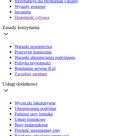
Informatsiya dla Hromadian Ukrainy
Wyjazdy grupowe
Incoming
Dostępność cyfrowa
Zasady korzystania
Warunki uczestnictwa
Przeczytaj koniecznie
Warunki ubezpieczenia podróżnego
Polityka prywatności
Regulamin serwisu R.pl
Zarządzaj zgodami
Usługi dodatkowe
Wycieczki fakultatywne
Ubezpieczenia podróżne
Parkingi przy lotnisku
Usługi lotniskowe
Bony podarunkowe
Pewność niezmiennej ceny
Bezpłatne odwołanie rezerwacji