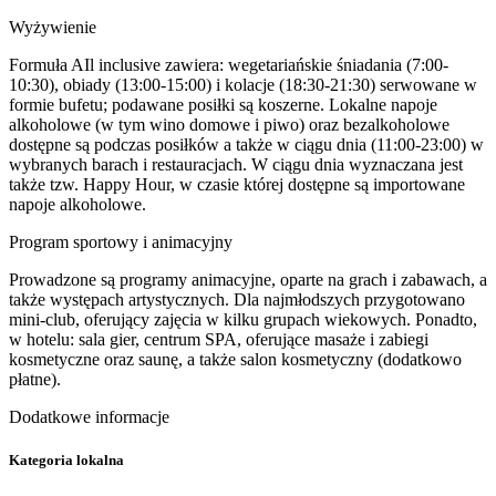
Wyżywienie
Formuła AIl inclusive zawiera: wegetariańskie śniadania (7:00-
10:30), obiady (13:00-15:00) i kolacje (18:30-21:30) serwowane w
formie bufetu; podawane posiłki są koszerne. Lokalne napoje
alkoholowe (w tym wino domowe i piwo) oraz bezalkoholowe
dostępne są podczas posiłków a także w ciągu dnia (11:00-23:00) w
wybranych barach i restauracjach. W ciągu dnia wyznaczana jest
także tzw. Happy Hour, w czasie której dostępne są importowane
napoje alkoholowe.
Program sportowy i animacyjny
Prowadzone są programy animacyjne, oparte na grach i zabawach, a
także występach artystycznych. Dla najmłodszych przygotowano
mini-club, oferujący zajęcia w kilku grupach wiekowych. Ponadto,
w hotelu: sala gier, centrum SPA, oferujące masaże i zabiegi
kosmetyczne oraz saunę, a także salon kosmetyczny (dodatkowo
płatne).
Dodatkowe informacje
Kategoria lokalna