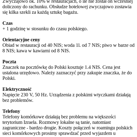
Zwyczajowo ok. 10% w restauracjach, o ile nie został on wcześniej
doliczony do rachunku. Obsłudze hotelowej zwyczajowo zostawia
się kilka szekli za każdą sztukę bagażu.
Czas
+ 1 godzinę w stosunku do czasu polskiego.
Orientacyjne ceny
Obiad w restauracji od 40 NIS; woda 1l. od 7 NIS; piwo w barze od
8 NIS; kawa w kawiarni od 8 NIS.
Poczta
Znaczek na pocztówkę do Polski kosztuje 1.4 NIS. Cena jest
ustalona urzędowo. Należy zaznaczyć przy zakupie znaczka, że do
Polski.
Elektryczność
Napięcie 230 V, 50 Hz. Urządzenia z polskimi wtyczkami działają
bez problemów.
Telefony
Telefony komórkowe działają bez problemu na większości
terytorium Izraela. Rozmowy lokalne są tanie, natomiast
zagraniczne - bardzo drogie. Koszty połączeń w roamingu polskich
sieci komórkowych prosimy sprawdzać przed wyjazdem u