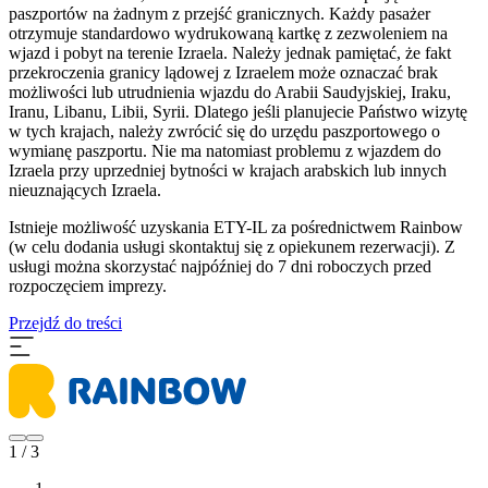
paszportów na żadnym z przejść granicznych. Każdy pasażer
otrzymuje standardowo wydrukowaną kartkę z zezwoleniem na
wjazd i pobyt na terenie Izraela. Należy jednak pamiętać, że fakt
przekroczenia granicy lądowej z Izraelem może oznaczać brak
możliwości lub utrudnienia wjazdu do Arabii Saudyjskiej, Iraku,
Iranu, Libanu, Libii, Syrii. Dlatego jeśli planujecie Państwo wizytę
w tych krajach, należy zwrócić się do urzędu paszportowego o
wymianę paszportu. Nie ma natomiast problemu z wjazdem do
Izraela przy uprzedniej bytności w krajach arabskich lub innych
nieuznających Izraela.
Istnieje możliwość uzyskania ETY-IL za pośrednictwem Rainbow
(w celu dodania usługi skontaktuj się z opiekunem rezerwacji). Z
usługi można skorzystać najpóźniej do 7 dni roboczych przed
rozpoczęciem imprezy.
Przejdź do treści
1 / 3