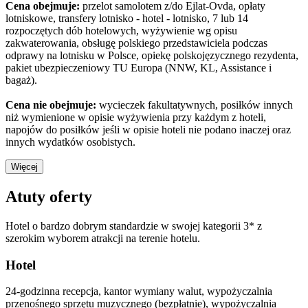
Cena obejmuje:
przelot samolotem z/do Ejlat-Ovda, opłaty
lotniskowe, transfery lotnisko - hotel - lotnisko, 7 lub 14
rozpoczętych dób hotelowych, wyżywienie wg opisu
zakwaterowania, obsługę polskiego przedstawiciela podczas
odprawy na lotnisku w Polsce, opiekę polskojęzycznego rezydenta,
pakiet ubezpieczeniowy TU Europa (NNW, KL, Assistance i
bagaż).
Cena nie obejmuje:
wycieczek fakultatywnych, posiłków innych
niż wymienione w opisie wyżywienia przy każdym z hoteli,
napojów do posiłków jeśli w opisie hoteli nie podano inaczej oraz
innych wydatków osobistych.
Więcej
Atuty oferty
Hotel o bardzo dobrym standardzie w swojej kategorii 3* z
szerokim wyborem atrakcji na terenie hotelu.
Hotel
24-godzinna recepcja, kantor wymiany walut, wypożyczalnia
przenośnego sprzętu muzycznego (bezpłatnie), wypożyczalnia