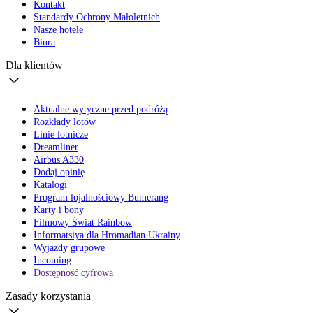
Kontakt
Standardy Ochrony Małoletnich
Nasze hotele
Biura
Dla klientów
Aktualne wytyczne przed podróżą
Rozkłady lotów
Linie lotnicze
Dreamliner
Airbus A330
Dodaj opinię
Katalogi
Program lojalnościowy Bumerang
Karty i bony
Filmowy Świat Rainbow
Informatsiya dla Hromadian Ukrainy
Wyjazdy grupowe
Incoming
Dostępność cyfrowa
Zasady korzystania