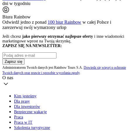
dni w tygodniu
Biura Rainbow
Odwiedź jedno z ponad
100 biur Rainbow
w całej Polsce i
zarezerwuj swój
wymarzony urlop
Jeśli chcesz
jako pierwszy otrzymać najlepsze oferty
i inne wiadomości
marketingowe wprost na Twoją skrzynkę,
ZAPISZ SIĘ NA NEWSLETTER:
Zapisz się
Administratorem Twoich danych jest Rainbow Tours S.A.
Dowiedz się więcej o ochronie
Twoich danych oraz prawie i sposobie wycofania zgody
.
O nas
Kim jesteśmy
Dla prasy
Dla inwestorów
Bezpieczne wakacje
Praca
Praca w IT
Szkolenia turystyczne