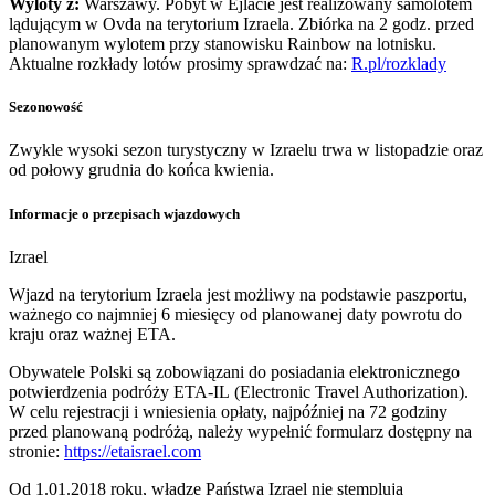
Wyloty z:
Warszawy. Pobyt w Ejlacie jest realizowany samolotem
lądującym w Ovda na terytorium Izraela. Zbiórka na 2 godz. przed
planowanym wylotem przy stanowisku Rainbow na lotnisku.
Aktualne rozkłady lotów prosimy sprawdzać na:
R.pl/rozklady
Sezonowość
Zwykle wysoki sezon turystyczny w Izraelu trwa w listopadzie oraz
od połowy grudnia do końca kwienia.
Informacje o przepisach wjazdowych
Izrael
Wjazd na terytorium Izraela jest możliwy na podstawie paszportu,
ważnego co najmniej 6 miesięcy od planowanej daty powrotu do
kraju oraz ważnej ETA.
Obywatele Polski są zobowiązani do posiadania elektronicznego
potwierdzenia podróży ETA-IL (Electronic Travel Authorization).
W celu rejestracji i wniesienia opłaty, najpóźniej na 72 godziny
przed planowaną podróżą, należy wypełnić formularz dostępny na
stronie:
https://etaisrael.com
Od 1.01.2018 roku, władze Państwa Izrael nie stemplują