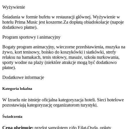
Wyżywienie
Śniadania w formie bufetu w restauracji głównej. Wyżywienie w
hotelu Prima Music jest koszerne.Za dopłatą obiadokolacje (napoje
dodatkowo płatne).
Program sportowy i animacyjny
Bogaty program animacyjny, wieczorne przedstawienia, muzyka na
żywo, kort tenisowy, boisko do koszykówki i siatkówki, strefy
relaksu na hamakach, tenis stołowy, masaże, szkoła nurkowania,
sporty wodne na plaży (niektóre atrakcje mogą być dodatkowo
płatne).
Dodatkowe informacje
Kategoria lokalna
W Izraelu nie istnieje oficjalna kategoryzacja hoteli. Sieci hotelowe
pozostawiają kategoryzację organizatorom turystyki.
Świadczenia
Cena obejmuje:
przelot samolotem z/do Ejlat-Ovda, opłaty