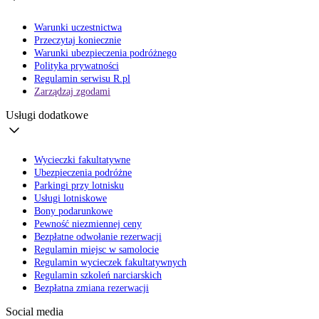
Warunki uczestnictwa
Przeczytaj koniecznie
Warunki ubezpieczenia podróżnego
Polityka prywatności
Regulamin serwisu R.pl
Zarządzaj zgodami
Usługi dodatkowe
Wycieczki fakultatywne
Ubezpieczenia podróżne
Parkingi przy lotnisku
Usługi lotniskowe
Bony podarunkowe
Pewność niezmiennej ceny
Bezpłatne odwołanie rezerwacji
Regulamin miejsc w samolocie
Regulamin wycieczek fakultatywnych
Regulamin szkoleń narciarskich
Bezpłatna zmiana rezerwacji
Social media