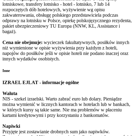
lotniskowe, transfery lotnisko - hotel - lotnisko, 7 lub 14
rozpoczętych dób hotelowych, wyżywienie wg opisu
zakwaterowania, obsługę polskiego przedstawiciela podczas
odprawy na lotnisku w Polsce, opiekę polskojęzycznego rezydenta,
pakiet ubezpieczeniowy TU Europa (NNW, KL, Assistance i
bagaż).
Cena nie obejmuje:
wycieczek fakultatywnych, posiłków innych
niż wymienione w opisie wyżywienia przy każdym z hoteli,
napojów do posiłków jeśli w opisie hoteli nie podano inaczej oraz
innych wydatków osobistych.
Inne
IZRAEL EJLAT - informacje ogólne
Waluta
NIS - szekel izraelski. Warto zabrać euro lub dolary. Pieniądze
można wymienić w licznych kantorach w hotelach lub w bankach,
w których kursy są takie same. Nie ma problemów w płaceniu
kartami kredytowymi i przy korzystaniu z bankomatów.
Napiwki
Przyjęte jest zostawianie drobnych sum jako napiwków.