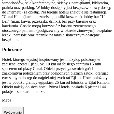
samochodów, sale konferencyjne, sklepy z pamiątkami, biblioteka,
pralnia oraz parking. W lobby dostępny jest bezprzewodowy dostęp
do Internetu (za opłatą). Na terenie hotelu znajduje się restauracja
"Coral Hall" (kuchnia izraelska, posiłki koszerne), lobby bar "U
Bar" (m.in. kawa, przekąski, drinki), bar przy basenie oraz
kawiarnia. Goście mogą korzystać z basenu zewnętrznego
otoczonego palmami (podgrzewany w okresie zimowym), bezpłatne
leżaki, parasole oraz ręczniki na tarasie słonecznym dostępne
bezpłatnie.
Położenie
Hotel, którego wystrój inspirowany jest muzyką, położony w
zacisznej części Ejlatu, ok. 10 km od ścisłego centrum i 5 min
spacerem od plaży Coral. Obiekt przyciąga swoich gości
znakomitym położeniem przy północnych plażach zatoki, oferując
tym samym dostęp do najpiękniejszych raf Ejlatu. Hotel położony
jest w pobliżu granicy egipskiej, 26 km od lotniska w Ejlat Ramon.
Obiekt należy do sieci hoteli Prima Hotels, posiada 6 pięter i 144
pokoje – standard i deluxe.
Mapa
Wyżywienie