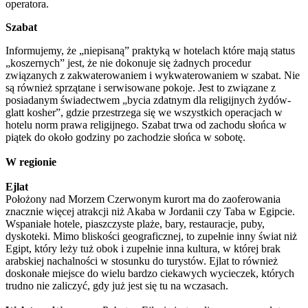
operatora.
Szabat
Informujemy, że „niepisaną” praktyką w hotelach które mają status
„koszernych” jest, że nie dokonuje się żadnych procedur
związanych z zakwaterowaniem i wykwaterowaniem w szabat. Nie
są również sprzątane i serwisowane pokoje. Jest to związane z
posiadanym świadectwem „bycia zdatnym dla religijnych żydów-
glatt kosher”, gdzie przestrzega się we wszystkich operacjach w
hotelu norm prawa religijnego. Szabat trwa od zachodu słońca w
piątek do około godziny po zachodzie słońca w sobotę.
W regionie
Ejlat
Położony nad Morzem Czerwonym kurort ma do zaoferowania
znacznie więcej atrakcji niż Akaba w Jordanii czy Taba w Egipcie.
Wspaniałe hotele, piaszczyste plaże, bary, restauracje, puby,
dyskoteki. Mimo bliskości geograficznej, to zupełnie inny świat niż
Egipt, który leży tuż obok i zupełnie inna kultura, w której brak
arabskiej nachalności w stosunku do turystów. Ejlat to również
doskonałe miejsce do wielu bardzo ciekawych wycieczek, których
trudno nie zaliczyć, gdy już jest się tu na wczasach.