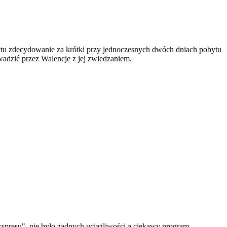
rytu zdecydowanie za krótki przy jednoczesnych dwóch dniach pobytu
wadzić przez Walencje z jej zwiedzaniem.
spresu", nie było żadnych uciążliwości a ciekawy program