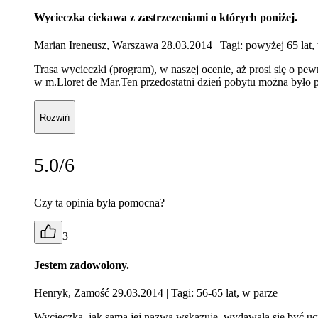
Wycieczka ciekawa z zastrzezeniami o których poniżej.
Marian Ireneusz, Warszawa 28.03.2014
| Tagi: powyżej 65 lat,
Trasa wycieczki (program), w naszej ocenie, aż prosi się o 
w m.Lloret de Mar.Ten przedostatni dzień pobytu można było p
Rozwiń
5.0/6
Czy ta opinia była pomocna?
3
Jestem zadowolony.
Henryk, Zamość 29.03.2014
| Tagi: 56-65 lat, w parze
Wycieczka, jak sama jej nazwa wskazuje, wydawała się być uc