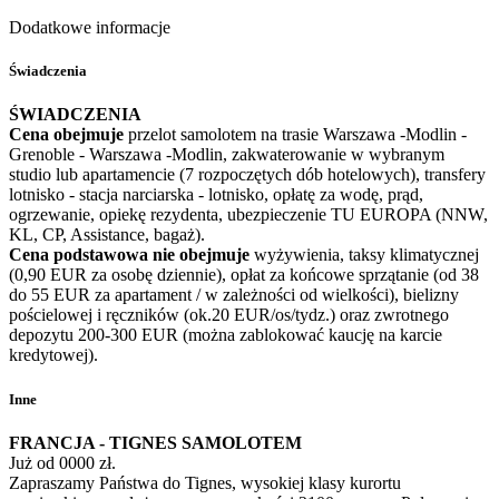
Dodatkowe informacje
Świadczenia
ŚWIADCZENIA
Cena obejmuje
przelot samolotem na trasie Warszawa -Modlin -
Grenoble - Warszawa -Modlin, zakwaterowanie w wybranym
studio lub apartamencie (7 rozpoczętych dób hotelowych), transfery
lotnisko - stacja narciarska - lotnisko, opłatę za wodę, prąd,
ogrzewanie, opiekę rezydenta, ubezpieczenie TU EUROPA (NNW,
KL, CP, Assistance, bagaż).
Cena podstawowa nie obejmuje
wyżywienia, taksy klimatycznej
(0,90 EUR za osobę dziennie), opłat za końcowe sprzątanie (od 38
do 55 EUR za apartament / w zależności od wielkości), bielizny
pościelowej i ręczników (ok.20 EUR/os/tydz.) oraz zwrotnego
depozytu 200-300 EUR (można zablokować kaucję na karcie
kredytowej).
Inne
FRANCJA - TIGNES
SAMOLOTEM
Już od 0000 zł.
Zapraszamy Państwa do Tignes, wysokiej klasy kurortu