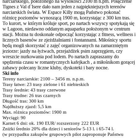
narciarskiego, położonego na wysokości
2100 m
n.pm. Połączenie
Tignes z Val d`Isere dało nam jeden z najpiękniejszych terenów
narciarskich świata. W Espace Killy mogą Państwo pokonać
różnicę poziomów wynoszącą 1900 m, korzystając z
300 km
tras.
To kurort, w którym króluje sport, po nartach wszyscy spotykają się
w Lagoon, niedawno oddanym aquaparku położonym w centrum
stacji. Można tu doskonale odpocząć korzystając z fitness, wellness i
licznych basenów ze zjeżdżalniami i fontannami. Miłośnicy sportu
będą mogli skorzystać z zajęć organizowanych na zamarzniętym
jeziorze: jazdy na łyżwach, przejażdżek psim zaprzęgiem, czy
wreszcie nurkowania pod lodem. Po nartach zapraszamy do
spędzenia czasu w romantycznych kafejkach , a miłośnikom gorącej
zabawy polecany liczne kluby, dyskoteki i bary nocne.
Ski info
Tereny narciarskie: 2100 –
3456 m
. n.p.m.
Trasy łatwe: 23 trasy zielone i 61 niebieskich
Trasy średnie: 43 trasy czerwone
Trasy trudne: 26 tras czarnych
Długość tras:
300 km
Najdłuższy zjazd:
5,5 km
Max. różnica poziomów:
1900 m
Wyciągi: 90
Karnet 6 dni: ok. 190 EUR/ rozszerzony 222 EUR
Zniżki średnio 20% dla dzieci i seniorów 5-
13 l
. i 65-
74 l
.
(w przypadku zakupów grupowych pilot zaproponuje Państwu