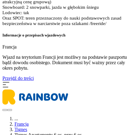
atrakcyjną cenę grupową)
Snowboard: 2 snowparki, jazda w głębokim śniegu
Lodowiec: tak
Oraz SPOT: teren przeznaczony do nauki podstawowych zasad
bezpieczeństwa w narciarstwie poza szlakami /freeride/
Informacje o przepisach wjazdowych
Francja
​Wjazd na terytorium Francji jest możliwy na podstawie paszportu
bądź dowodu osobistego. Dokument musi być ważny przez cały
okres pobytu.
Przejdź do treści
...
Francja
Tignes
Tignes Apartamenty 6 os. przy 6 os.