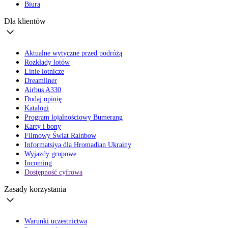
Biura
Dla klientów
Aktualne wytyczne przed podróżą
Rozkłady lotów
Linie lotnicze
Dreamliner
Airbus A330
Dodaj opinię
Katalogi
Program lojalnościowy Bumerang
Karty i bony
Filmowy Świat Rainbow
Informatsiya dla Hromadian Ukrainy
Wyjazdy grupowe
Incoming
Dostępność cyfrowa
Zasady korzystania
Warunki uczestnictwa