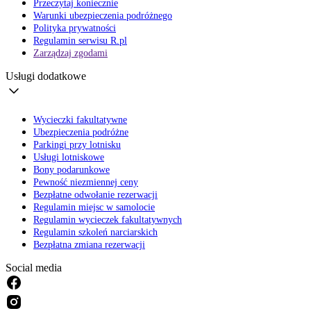
Przeczytaj koniecznie
Warunki ubezpieczenia podróżnego
Polityka prywatności
Regulamin serwisu R.pl
Zarządzaj zgodami
Usługi dodatkowe
Wycieczki fakultatywne
Ubezpieczenia podróżne
Parkingi przy lotnisku
Usługi lotniskowe
Bony podarunkowe
Pewność niezmiennej ceny
Bezpłatne odwołanie rezerwacji
Regulamin miejsc w samolocie
Regulamin wycieczek fakultatywnych
Regulamin szkoleń narciarskich
Bezpłatna zmiana rezerwacji
Social media