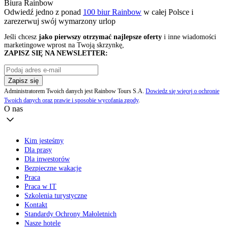
Biura Rainbow
Odwiedź jedno z ponad
100 biur Rainbow
w całej Polsce i
zarezerwuj swój
wymarzony urlop
Jeśli chcesz
jako pierwszy otrzymać najlepsze oferty
i inne wiadomości
marketingowe wprost na Twoją skrzynkę,
ZAPISZ SIĘ NA NEWSLETTER:
Zapisz się
Administratorem Twoich danych jest Rainbow Tours S.A.
Dowiedz się więcej o ochronie
Twoich danych oraz prawie i sposobie wycofania zgody
.
O nas
Kim jesteśmy
Dla prasy
Dla inwestorów
Bezpieczne wakacje
Praca
Praca w IT
Szkolenia turystyczne
Kontakt
Standardy Ochrony Małoletnich
Nasze hotele