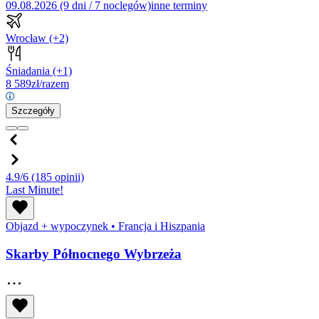
09.08.2026 (9 dni / 7 noclegów)
inne terminy
Wrocław
(+2)
Śniadania
(+1)
8 589
zł/razem
Szczegóły
4.9/6
(185 opinii)
Last Minute!
Objazd + wypoczynek
•
Francja i Hiszpania
Skarby Północnego Wybrzeża