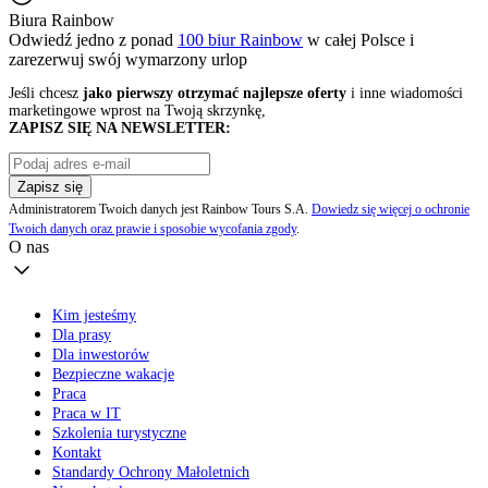
Biura Rainbow
Odwiedź jedno z ponad
100 biur Rainbow
w całej Polsce i
zarezerwuj swój
wymarzony urlop
Jeśli chcesz
jako pierwszy otrzymać najlepsze oferty
i inne wiadomości
marketingowe wprost na Twoją skrzynkę,
ZAPISZ SIĘ NA NEWSLETTER:
Zapisz się
Administratorem Twoich danych jest Rainbow Tours S.A.
Dowiedz się więcej o ochronie
Twoich danych oraz prawie i sposobie wycofania zgody
.
O nas
Kim jesteśmy
Dla prasy
Dla inwestorów
Bezpieczne wakacje
Praca
Praca w IT
Szkolenia turystyczne
Kontakt
Standardy Ochrony Małoletnich