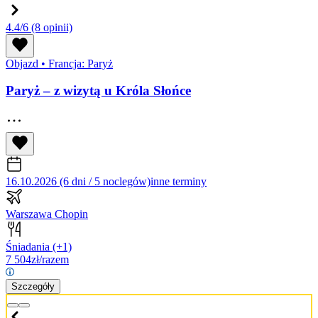
4.4/6
(8 opinii)
Objazd
•
Francja: Paryż
Paryż – z wizytą u Króla Słońce
16.10.2026 (6 dni / 5 noclegów)
inne terminy
Warszawa Chopin
Śniadania
(+1)
7 504
zł/razem
Szczegóły