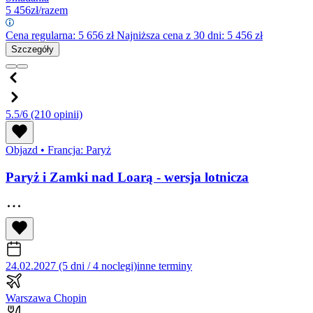
5 456
zł/razem
Cena regularna:
5 656
zł
Najniższa cena z 30 dni: 5 456 zł
Szczegóły
5.5/6
(210 opinii)
Objazd
•
Francja: Paryż
Paryż i Zamki nad Loarą - wersja lotnicza
24.02.2027 (5 dni / 4 noclegi)
inne terminy
Warszawa Chopin