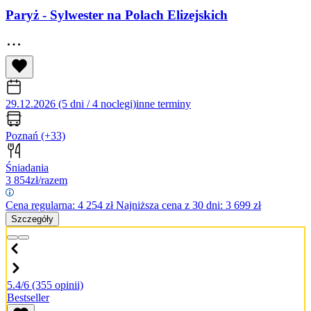
Paryż - Sylwester na Polach Elizejskich
29.12.2026 (5 dni / 4 noclegi)
inne terminy
Poznań
(+33)
Śniadania
3 854
zł/razem
Cena regularna:
4 254
zł
Najniższa cena z 30 dni: 3 699 zł
Szczegóły
5.4/6
(355 opinii)
Bestseller