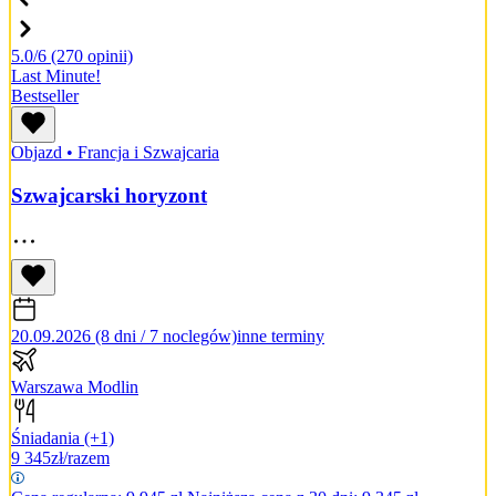
5.0/6
(270 opinii)
Last Minute!
Bestseller
Objazd
•
Francja i Szwajcaria
Szwajcarski horyzont
20.09.2026 (8 dni / 7 noclegów)
inne terminy
Warszawa Modlin
Śniadania
(+1)
9 345
zł/razem