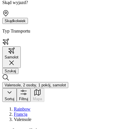
Skąd wyjazd?
Skądkolwiek
Typ Transportu
Samolot
Szukaj
Valensole, 2 osoby, 1 pokój, samolot
Sortuj
Filtruj
Mapa
Rainbow
Francja
Valensole