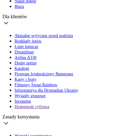
Nasze hotele
Biura
Dla klientów
Aktualne wytyczne przed podróżą
Rozkłady lotów
Linie lotnicze
Dreamliner
Airbus A330
Dodaj opinię
Katalogi
Program lojalnościowy Bumerang
Karty i bony
Filmowy Świat Rainbow
Informatsiya dla Hromadian Ukrainy
Wyjazdy grupowe
Incoming
Dostępność cyfrowa
Zasady korzystania
Warunki uczestnictwa