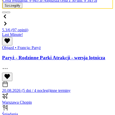
Cena regularna:
9 945
zł
Najniższa cena z 30 dni: 9 345 zł
Szczegóły
5.3/6
(97 opinii)
Last Minute!
Objazd
•
Francja: Paryż
Paryż - Rodzinne Parki Atrakcji - wersja lotnicza
20.08.2026 (5 dni / 4 noclegi)
inne terminy
Warszawa Chopin
Śniadania