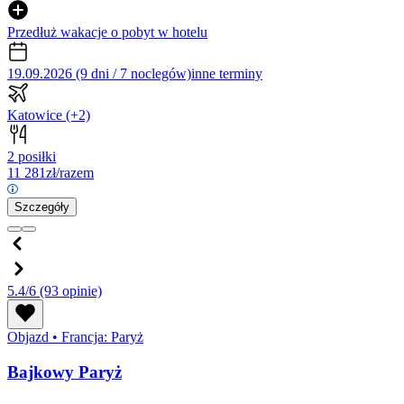
Przedłuż wakacje o pobyt w hotelu
19.09.2026 (9 dni / 7 noclegów)
inne terminy
Katowice
(+2)
2 posiłki
11 281
zł/razem
Szczegóły
5.4/6
(93 opinie)
Objazd
•
Francja: Paryż
Bajkowy Paryż