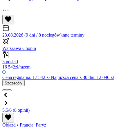
23.08.2026 (9 dni / 8 noclegów)
inne terminy
Warszawa Chopin
3 posiłki
16 542
zł/razem
Cena regularna:
17 542
zł
Najniższa cena z 30 dni: 12 096 zł
Szczegóły
5.5/6
(8 opinii)
Objazd
•
Francja: Paryż