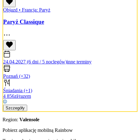
Objazd
•
Francja: Paryż
Paryż Classique
24.04.2027 (6 dni / 5 noclegów)
inne terminy
Poznań
(+32)
Śniadania
(+1)
4 856
zł/razem
Szczegóły
Region:
Valensole
Pobierz aplikację mobilną Rainbow