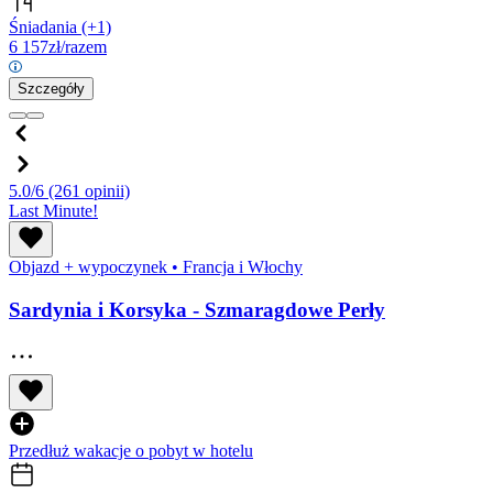
Śniadania
(+1)
6 157
zł/razem
Szczegóły
5.0/6
(261 opinii)
Last Minute!
Objazd + wypoczynek
•
Francja i Włochy
Sardynia i Korsyka - Szmaragdowe Perły
Przedłuż wakacje o pobyt w hotelu