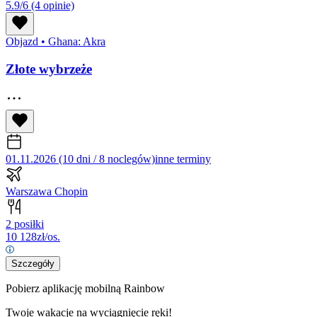
5.9/6
(4 opinie)
Objazd
•
Ghana: Akra
Złote wybrzeże
01.11.2026 (10 dni / 8 noclegów)
inne terminy
Warszawa Chopin
2 posiłki
10 128
zł/os.
Szczegóły
Pobierz aplikację mobilną Rainbow
Twoje wakacje na wyciągnięcie ręki!