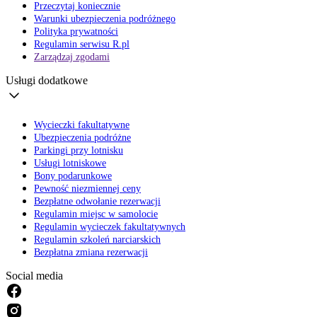
Przeczytaj koniecznie
Warunki ubezpieczenia podróżnego
Polityka prywatności
Regulamin serwisu R.pl
Zarządzaj zgodami
Usługi dodatkowe
Wycieczki fakultatywne
Ubezpieczenia podróżne
Parkingi przy lotnisku
Usługi lotniskowe
Bony podarunkowe
Pewność niezmiennej ceny
Bezpłatne odwołanie rezerwacji
Regulamin miejsc w samolocie
Regulamin wycieczek fakultatywnych
Regulamin szkoleń narciarskich
Bezpłatna zmiana rezerwacji
Social media