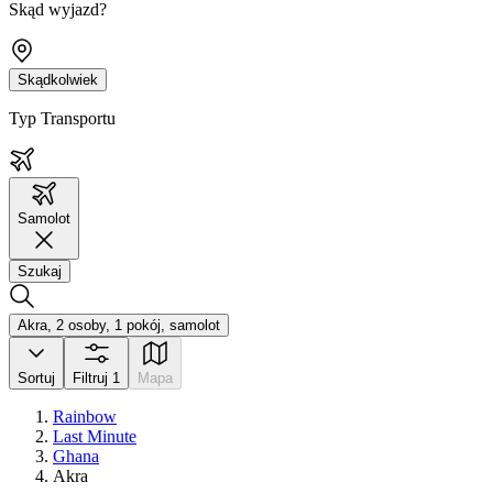
Skąd wyjazd?
Skądkolwiek
Typ Transportu
Samolot
Szukaj
Akra, 2 osoby, 1 pokój, samolot
Sortuj
Filtruj
1
Mapa
Rainbow
Last Minute
Ghana
Akra