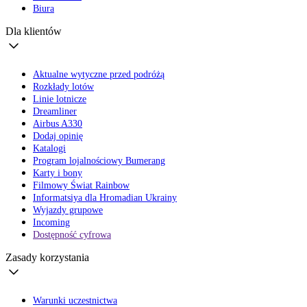
Biura
Dla klientów
Aktualne wytyczne przed podróżą
Rozkłady lotów
Linie lotnicze
Dreamliner
Airbus A330
Dodaj opinię
Katalogi
Program lojalnościowy Bumerang
Karty i bony
Filmowy Świat Rainbow
Informatsiya dla Hromadian Ukrainy
Wyjazdy grupowe
Incoming
Dostępność cyfrowa
Zasady korzystania
Warunki uczestnictwa