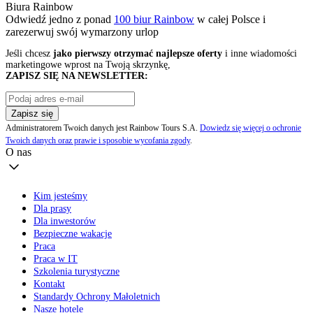
Biura Rainbow
Odwiedź jedno z ponad
100 biur Rainbow
w całej Polsce i
zarezerwuj swój
wymarzony urlop
Jeśli chcesz
jako pierwszy otrzymać najlepsze oferty
i inne wiadomości
marketingowe wprost na Twoją skrzynkę,
ZAPISZ SIĘ NA NEWSLETTER:
Zapisz się
Administratorem Twoich danych jest Rainbow Tours S.A.
Dowiedz się więcej o ochronie
Twoich danych oraz prawie i sposobie wycofania zgody
.
O nas
Kim jesteśmy
Dla prasy
Dla inwestorów
Bezpieczne wakacje
Praca
Praca w IT
Szkolenia turystyczne
Kontakt
Standardy Ochrony Małoletnich
Nasze hotele