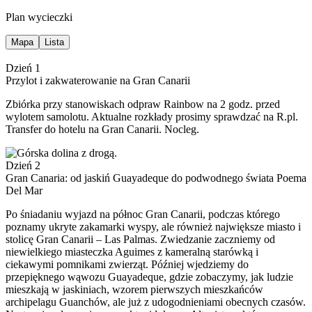
Plan wycieczki
Mapa
Lista
Dzień 1
Przylot i zakwaterowanie na Gran Canarii
Zbiórka przy stanowiskach odpraw Rainbow na 2 godz. przed
wylotem samolotu. Aktualne rozkłady prosimy sprawdzać na R.pl.
Transfer do hotelu na Gran Canarii. Nocleg.
Dzień 2
Gran Canaria: od jaskiń Guayadeque do podwodnego świata Poema
Del Mar
Po śniadaniu wyjazd na północ Gran Canarii, podczas którego
poznamy ukryte zakamarki wyspy, ale również największe miasto i
stolicę Gran Canarii – Las Palmas. Zwiedzanie zaczniemy od
niewielkiego miasteczka Aguimes z kameralną starówką i
ciekawymi pomnikami zwierząt. Później wjedziemy do
przepięknego wąwozu Guayadeque, gdzie zobaczymy, jak ludzie
mieszkają w jaskiniach, wzorem pierwszych mieszkańców
archipelagu Guanchów, ale już z udogodnieniami obecnych czasów.