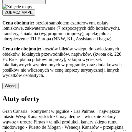
ZOBACZ MAPĘ
Cena obejmuje:
przelot samolotem czarterowym, opłaty
lotniskowe, zakwaterowanie (7 rozpoczętych dób hotelowych),
transfery, śniadania (wg programu imprezy), opiekę pilota,
ubezpieczenie TU Europa (NNW, KL, Assistance i bagaż).
Cena nie obejmuje:
kosztów biletów wstępu do zwiedzanych
obiektów, lokalnych przewodników, napiwków, (kwota ok. 220
EUR/os. płatna pilotowi imprezy), zakupu wycieczek
fakultatywnych wymienionych w programie, oraz dodatkowych
posiłków nie wliczonych w cenę imprezy turystycznej i innych
wydatków osobistych.
Więcej
Atuty oferty
Gran Canaria - kontynent w pigułce • Las Palmas – największe
miasto Wysp Kanaryjskich • Guayadeque – wiecznie zielony
wąwoz • urocze Firgas • tajniki produkcji kanaryjskiego rumu
miodowego • Puerto de Mogan - Wenecja Kanarów • przepiękna