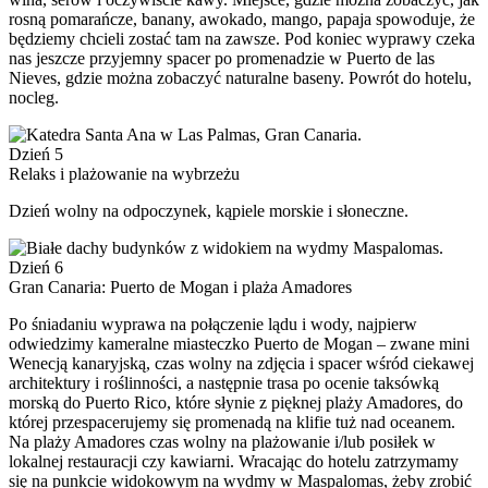
rosną pomarańcze, banany, awokado, mango, papaja spowoduje, że
będziemy chcieli zostać tam na zawsze. Pod koniec wyprawy czeka
nas jeszcze przyjemny spacer po promenadzie w Puerto de las
Nieves, gdzie można zobaczyć naturalne baseny. Powrót do hotelu,
nocleg.
Dzień 5
Relaks i plażowanie na wybrzeżu
Dzień wolny na odpoczynek, kąpiele morskie i słoneczne.
Dzień 6
Gran Canaria: Puerto de Mogan i plaża Amadores
Po śniadaniu wyprawa na połączenie lądu i wody, najpierw
odwiedzimy kameralne miasteczko Puerto de Mogan – zwane mini
Wenecją kanaryjską, czas wolny na zdjęcia i spacer wśród ciekawej
architektury i roślinności, a następnie trasa po ocenie taksówką
morską do Puerto Rico, które słynie z pięknej plaży Amadores, do
której przespacerujemy się promenadą na klifie tuż nad oceanem.
Na plaży Amadores czas wolny na plażowanie i/lub posiłek w
lokalnej restauracji czy kawiarni. Wracając do hotelu zatrzymamy
się na punkcie widokowym na wydmy w Maspalomas, żeby zrobić