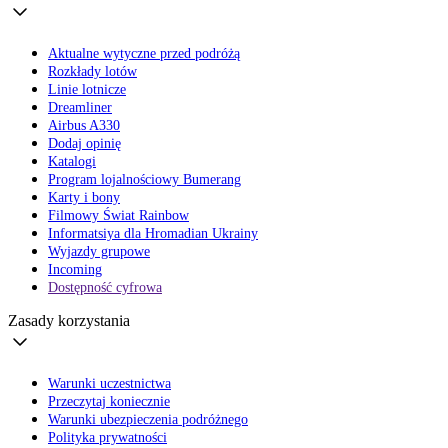
Aktualne wytyczne przed podróżą
Rozkłady lotów
Linie lotnicze
Dreamliner
Airbus A330
Dodaj opinię
Katalogi
Program lojalnościowy Bumerang
Karty i bony
Filmowy Świat Rainbow
Informatsiya dla Hromadian Ukrainy
Wyjazdy grupowe
Incoming
Dostępność cyfrowa
Zasady korzystania
Warunki uczestnictwa
Przeczytaj koniecznie
Warunki ubezpieczenia podróżnego
Polityka prywatności