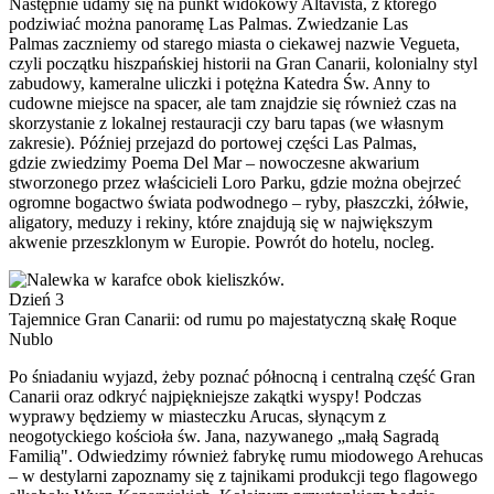
Następnie udamy się na punkt widokowy Altavista, z którego
podziwiać można panoramę Las Palmas. Zwiedzanie Las
Palmas zaczniemy od starego miasta o ciekawej nazwie Vegueta,
czyli początku hiszpańskiej historii na Gran Canarii, kolonialny styl
zabudowy, kameralne uliczki i potężna Katedra Św. Anny to
cudowne miejsce na spacer, ale tam znajdzie się również czas na
skorzystanie z lokalnej restauracji czy baru tapas (we własnym
zakresie). Później przejazd do portowej części Las Palmas,
gdzie zwiedzimy Poema Del Mar – nowoczesne akwarium
stworzonego przez właścicieli Loro Parku, gdzie można obejrzeć
ogromne bogactwo świata podwodnego – ryby, płaszczki, żółwie,
aligatory, meduzy i rekiny, które znajdują się w największym
akwenie przeszklonym w Europie. Powrót do hotelu, nocleg.
Dzień 3
Tajemnice Gran Canarii: od rumu po majestatyczną skałę Roque
Nublo
Po śniadaniu wyjazd, żeby poznać północną i centralną część Gran
Canarii oraz odkryć najpiękniejsze zakątki wyspy! Podczas
wyprawy będziemy w miasteczku Arucas, słynącym z
neogotyckiego kościoła św. Jana, nazywanego „małą Sagradą
Familią". Odwiedzimy również fabrykę rumu miodowego Arehucas
– w destylarni zapoznamy się z tajnikami produkcji tego flagowego