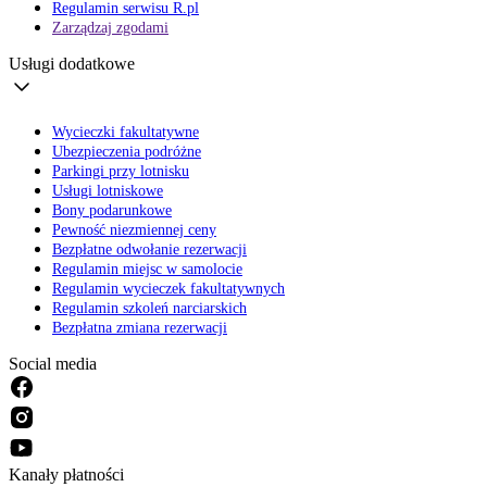
Regulamin serwisu R.pl
Zarządzaj zgodami
Usługi dodatkowe
Wycieczki fakultatywne
Ubezpieczenia podróżne
Parkingi przy lotnisku
Usługi lotniskowe
Bony podarunkowe
Pewność niezmiennej ceny
Bezpłatne odwołanie rezerwacji
Regulamin miejsc w samolocie
Regulamin wycieczek fakultatywnych
Regulamin szkoleń narciarskich
Bezpłatna zmiana rezerwacji
Social media
Kanały płatności