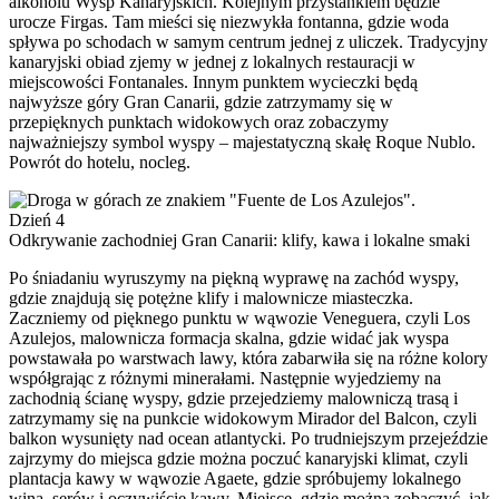
alkoholu Wysp Kanaryjskich. Kolejnym przystankiem będzie
urocze Firgas. Tam mieści się niezwykła fontanna, gdzie woda
spływa po schodach w samym centrum jednej z uliczek. Tradycyjny
kanaryjski obiad zjemy w jednej z lokalnych restauracji w
miejscowości Fontanales. Innym punktem wycieczki będą
najwyższe góry Gran Canarii, gdzie zatrzymamy się w
przepięknych punktach widokowych oraz zobaczymy
najważniejszy symbol wyspy – majestatyczną skałę Roque Nublo.
Powrót do hotelu, nocleg.
Dzień 4
Odkrywanie zachodniej Gran Canarii: klify, kawa i lokalne smaki
Po śniadaniu wyruszymy na piękną wyprawę na zachód wyspy,
gdzie znajdują się potężne klify i malownicze miasteczka.
Zaczniemy od pięknego punktu w wąwozie Veneguera, czyli Los
Azulejos, malownicza formacja skalna, gdzie widać jak wyspa
powstawała po warstwach lawy, która zabarwiła się na różne kolory
współgrając z różnymi minerałami. Następnie wyjedziemy na
zachodnią ścianę wyspy, gdzie przejedziemy malowniczą trasą i
zatrzymamy się na punkcie widokowym Mirador del Balcon, czyli
balkon wysunięty nad ocean atlantycki. Po trudniejszym przejeździe
zajrzymy do miejsca gdzie można poczuć kanaryjski klimat, czyli
plantacja kawy w wąwozie Agaete, gdzie spróbujemy lokalnego
wina, serów i oczywiście kawy. Miejsce, gdzie można zobaczyć, jak