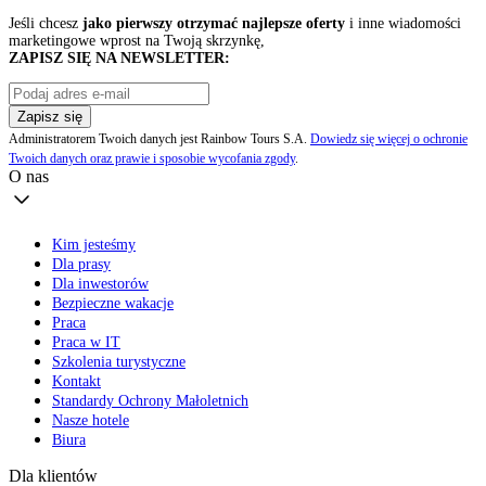
Jeśli chcesz
jako pierwszy otrzymać najlepsze oferty
i inne wiadomości
marketingowe wprost na Twoją skrzynkę,
ZAPISZ SIĘ NA NEWSLETTER:
Zapisz się
Administratorem Twoich danych jest Rainbow Tours S.A.
Dowiedz się więcej o ochronie
Twoich danych oraz prawie i sposobie wycofania zgody
.
O nas
Kim jesteśmy
Dla prasy
Dla inwestorów
Bezpieczne wakacje
Praca
Praca w IT
Szkolenia turystyczne
Kontakt
Standardy Ochrony Małoletnich
Nasze hotele
Biura
Dla klientów