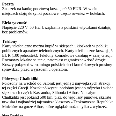
Poczta
Znaczek na kartkę pocztową kosztuje 0.50 EUR. W wielu
miejscach stoją skrzynki pocztowe, często również w hotelach.
Elektryczność
Napięcie 220 V, 50 Hz. Urządzenia z polskimi wtyczkami działają
bez problemów.
Telefony
Karty telefoniczne można kupić w sklepach i kioskach w pobliżu
publicznych aparatów telefonicznych. Karty telefoniczne kosztują 5
EUR (100 jednostek). Telefony komórkowe działają w całej Grecji.
Rozmowy lokalne są tanie, natomiast zagraniczne - dość drogie.
Koszty połączeń w roamingu polskich sieci komórkowych prosimy
sprawdzać przed wyjazdem u operatora.
Półwysep Chalkidiki
Położony na wschód od Salonik jest jedną z największych atrakcji
tej części Grecji. Kształt półwyspu podobny jest do trójzębu i składa
się z trzech części: Kassandra, Sithonia i Athos. Na całym
Chalkidiki jest pokand 500 km. plaż, do tego lasy piniowe, skaliste
urwiska i najbardziej tajemnicze klasztory - Teokratyczna Republika
Mnichów na górze Athos, które oglądać można tylko z wybrzeża.
Nea Potidea