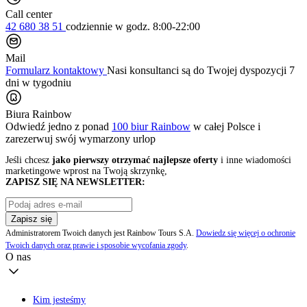
Call center
42 680 38 51
codziennie
w godz. 8:00-22:00
Mail
Formularz kontaktowy
Nasi konsultanci są do Twojej dyspozycji 7
dni w tygodniu
Biura Rainbow
Odwiedź jedno z ponad
100 biur Rainbow
w całej Polsce i
zarezerwuj swój
wymarzony urlop
Jeśli chcesz
jako pierwszy otrzymać najlepsze oferty
i inne wiadomości
marketingowe wprost na Twoją skrzynkę,
ZAPISZ SIĘ NA NEWSLETTER:
Zapisz się
Administratorem Twoich danych jest Rainbow Tours S.A.
Dowiedz się więcej o ochronie
Twoich danych oraz prawie i sposobie wycofania zgody
.
O nas
Kim jesteśmy