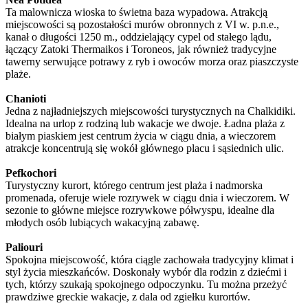
Ta malownicza wioska to świetna baza wypadowa. Atrakcją
miejscowości są pozostałości murów obronnych z VI w. p.n.e.,
kanał o długości 1250 m., oddzielający cypel od stałego lądu,
łączący Zatoki Thermaikos i Toroneos, jak również tradycyjne
tawerny serwujące potrawy z ryb i owoców morza oraz piaszczyste
plaże.
Chanioti
Jedna z najładniejszych miejscowości turystycznych na Chalkidiki.
Idealna na urlop z rodziną lub wakacje we dwoje. Ładna plaża z
białym piaskiem jest centrum życia w ciągu dnia, a wieczorem
atrakcje koncentrują się wokół głównego placu i sąsiednich ulic.
Pefkochori
Turystyczny kurort, którego centrum jest plaża i nadmorska
promenada, oferuje wiele rozrywek w ciągu dnia i wieczorem. W
sezonie to główne miejsce rozrywkowe półwyspu, idealne dla
młodych osób lubiących wakacyjną zabawę.
Paliouri
Spokojna miejscowość, która ciągle zachowała tradycyjny klimat i
styl życia mieszkańców. Doskonały wybór dla rodzin z dziećmi i
tych, którzy szukają spokojnego odpoczynku. Tu można przeżyć
prawdziwe greckie wakacje, z dala od zgiełku kurortów.