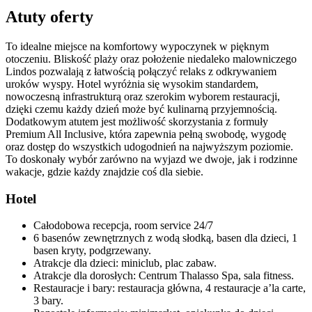
Atuty oferty
To idealne miejsce na komfortowy wypoczynek w pięknym
otoczeniu. Bliskość plaży oraz położenie niedaleko malowniczego
Lindos pozwalają z łatwością połączyć relaks z odkrywaniem
uroków wyspy. Hotel wyróżnia się wysokim standardem,
nowoczesną infrastrukturą oraz szerokim wyborem restauracji,
dzięki czemu każdy dzień może być kulinarną przyjemnością.
Dodatkowym atutem jest możliwość skorzystania z formuły
Premium All Inclusive, która zapewnia pełną swobodę, wygodę
oraz dostęp do wszystkich udogodnień na najwyższym poziomie.
To doskonały wybór zarówno na wyjazd we dwoje, jak i rodzinne
wakacje, gdzie każdy znajdzie coś dla siebie.
Hotel
Całodobowa recepcja, room service 24/7
6 basenów zewnętrznych z wodą słodką, basen dla dzieci, 1
basen kryty, podgrzewany.
Atrakcje dla dzieci: miniclub, plac zabaw.
Atrakcje dla dorosłych: Centrum Thalasso Spa, sala fitness.
Restauracje i bary: restauracja główna, 4 restauracje a’la carte,
3 bary.