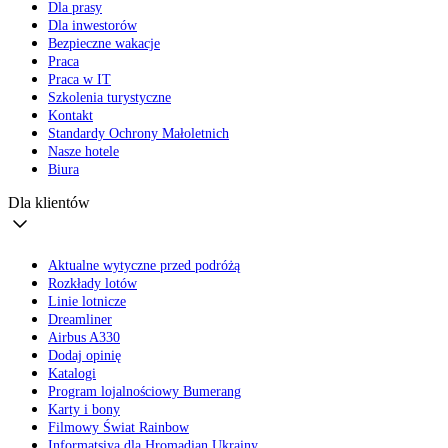
Dla prasy
Dla inwestorów
Bezpieczne wakacje
Praca
Praca w IT
Szkolenia turystyczne
Kontakt
Standardy Ochrony Małoletnich
Nasze hotele
Biura
Dla klientów
Aktualne wytyczne przed podróżą
Rozkłady lotów
Linie lotnicze
Dreamliner
Airbus A330
Dodaj opinię
Katalogi
Program lojalnościowy Bumerang
Karty i bony
Filmowy Świat Rainbow
Informatsiya dla Hromadian Ukrainy