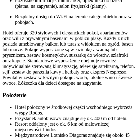
Pozostałe informacje: minimarket, opiekunka do dzieci
(płatna, na zapytanie), salon fryzjerski (płatny).
Bezpłatny dostęp do Wi-Fi na terenie całego obiektu oraz w
pokojach.
Hotel oferuje 320 stylowych i eleganckich pokoi, apartamentów
oraz willi z prywatnymi basenami w pobliżu plaży. Każdy z nich
posiada umeblowany balkon lub taras z widokiem na ogród, basen
lub morze. Pokoje wyposażone są w łazienkę z wanną lub
prysznicem, zestaw kosmetyków, suszarkę do włosów, szlafroki
oraz kapcie. Standardowe wyposażenie obejmuje również
indywidualnie sterowaną klimatyzację, telewizję satelitarną, telefon,
sejf, zestaw do parzenia kawy i herbaty oraz ekspres Nespresso.
Powitalny zestaw w każdym pokoju: woda, lokalne wino i świeże
owoce. Łóżeczka dla dzieci dostępne na zapytanie.
Położenie
Hotel położony w środkowej części wschodniego wybrzeża
wyspy Rodos.
Przystanek autobusowy znajduje się ok. 400 m od hotelu.
Resort oddalony jest o ok. 6 km od malowniczej
miejscowości Lindos.
Międzynarodowe Lotnisko Diagoras znajduje się około 45