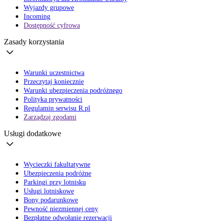
Wyjazdy grupowe
Incoming
Dostępność cyfrowa
Zasady korzystania
Warunki uczestnictwa
Przeczytaj koniecznie
Warunki ubezpieczenia podróżnego
Polityka prywatności
Regulamin serwisu R.pl
Zarządzaj zgodami
Usługi dodatkowe
Wycieczki fakultatywne
Ubezpieczenia podróżne
Parkingi przy lotnisku
Usługi lotniskowe
Bony podarunkowe
Pewność niezmiennej ceny
Bezpłatne odwołanie rezerwacji