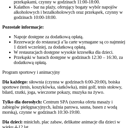
przekąskami, czynny w godzinach 11:00-18:00.
Kalathos - bar na plaży, oferujący bogaty wybór napojów
alkoholowych i bezalkoholowych oraz przekąsek, czynny w
godzinach 10:00-18:00.
Pozostałe informacje:
Napoje dostępne za dodatkową opłatą.
Rezerwacje do restauracji a’la carte wymagane są co najmniej
1 dzień wcześniej, za dodatkową opłatą.
W restauracjach dostępne wysokie krzesełka dla dzieci.
Przekąski w barach dostępne w godzinach 12:30 – 16:30, za
dodatkową opłatą.
Program sportowy i animacyjny
Dla każdego:
siłownia (czynna w godzinach 6:00-20:00), boiska
sportowe (tenis, koszykówka, siatkówka), mini golf, tenis stołowy,
bilard, rzutki, joga, wieczorne pokazy, muzyka na żywo.
Tylko dla dorosłych:
Centrum SPA (szeroka oferta masaży i
zabiegów pielęgnacyjnych, łaźnia parowa, sauna, basen z wodą
morską), czynne w godzinach 10:30-19:00.
Dla dzieci:
miniclub, plac zabaw, delikatne animacje dla dzieci w
wieku 4-12 lat.