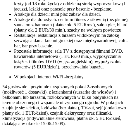
kryty (od 18 roku życia) z oddzielną strefą wypoczynkową i
jacuzzi, leżaki oraz parasole przy basenie - bezpłatne.
Atrakcje dla dzieci: mini plac zabaw dla dzieci.
Atrakcje dla dorosłych: centrum fitness z siłownią (bezpłatne),
sauna oraz hammam (płatne ok. 5 EUR/os.), salon gier, bilard
(płatny ok. 2 EUR/30 min.), szachy na wolnym powietrzu.
Restauracje: restauracja z tarasem widokowym na zatokę
serwująca dania kuchni greckiej oraz międzynarodowej, cafe-
bar, bar przy basenie.
Pozostałe informacje: sala TV z dostępnymi filmami DVD,
kawiarenka internetowa (1 EUR/30 min.), wypożyczalnia
książek i filmów DVD (w jęz. angielskim), wypożyczalnia
rowerów (5 EUR/dzień), przechowalnia bagażu.
W pokojach internet Wi-Fi -bezpłatny.
54 gustownie i przytulnie urządzonych pokoi 2-osobowych
(możliwość 1 dostawki), z łazienkami (suszarka do włosów) i
balkonami lub tarasami, rozlokowanych w kilku budynkach na
terenie obszernego i wspaniale utrzymanego ogrodu. W pokojach
znajduje się: telefon, lodówka (bezpłatna), TV-sat, sejf (dodatkowo
płatny ok. 1 EUR/dzień), czajnik elektryczny oraz filiżanki,
klimatyzacja (indywidualnie sterowana, płatna ok. 5 EUR/dzień,
działająca w okresie 15.06-15.09).