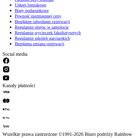
Usługi lotniskowe
Bony podarunkowe
Pewność niezmiennej ceny
Bezpłatne odwołanie rezerwacji
Regulamin miejsc w samolocie
Regulamin wycieczek fakultatywnych
Regulamin szkoleń narciarskich
Bezpłatna zmiana rezerwacji
Social media
Kanały płatności
Wszelkie prawa zastrzeżone ©1991-2026 Biuro podróży Rainbow