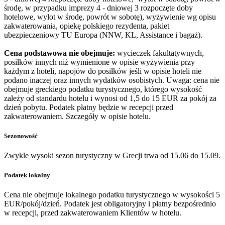
środę, w przypadku imprezy 4 - dniowej 3 rozpoczęte doby
hotelowe, wylot w środę, powrót w sobotę), wyżywienie wg opisu
zakwaterowania, opiekę polskiego rezydenta, pakiet
ubezpieczeniowy TU Europa (NNW, KL, Assistance i bagaż).
Cena podstawowa nie obejmuje:
wycieczek fakultatywnych,
posiłków innych niż wymienione w opisie wyżywienia przy
każdym z hoteli, napojów do posiłków jeśli w opisie hoteli nie
podano inaczej oraz innych wydatków osobistych. Uwaga: cena nie
obejmuje greckiego podatku turystycznego, którego wysokość
zależy od standardu hotelu i wynosi od 1,5 do 15 EUR za pokój za
dzień pobytu. Podatek płatny będzie w recepcji przed
zakwaterowaniem. Szczegóły w opisie hotelu.
Sezonowość
Zwykle wysoki sezon turystyczny w Grecji trwa od 15.06 do 15.09.
Podatek lokalny
Cena nie obejmuje lokalnego podatku turystycznego w wysokości 5
EUR/pokój/dzień. Podatek jest obligatoryjny i płatny bezpośrednio
w recepcji, przed zakwaterowaniem Klientów w hotelu.