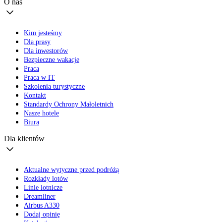
O nas
Kim jesteśmy
Dla prasy
Dla inwestorów
Bezpieczne wakacje
Praca
Praca w IT
Szkolenia turystyczne
Kontakt
Standardy Ochrony Małoletnich
Nasze hotele
Biura
Dla klientów
Aktualne wytyczne przed podróżą
Rozkłady lotów
Linie lotnicze
Dreamliner
Airbus A330
Dodaj opinię