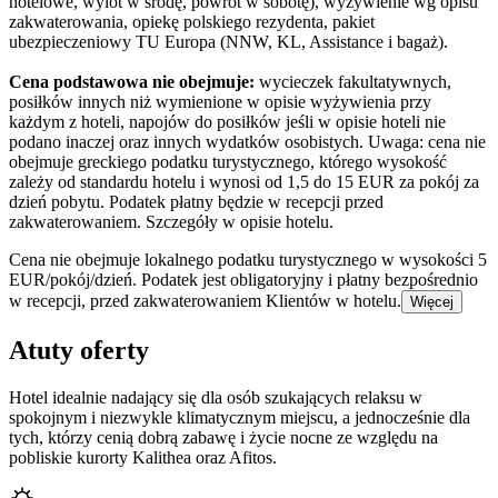
hotelowe, wylot w środę, powrót w sobotę), wyżywienie wg opisu
zakwaterowania, opiekę polskiego rezydenta, pakiet
ubezpieczeniowy TU Europa (NNW, KL, Assistance i bagaż).
Cena podstawowa nie obejmuje:
wycieczek fakultatywnych,
posiłków innych niż wymienione w opisie wyżywienia przy
każdym z hoteli, napojów do posiłków jeśli w opisie hoteli nie
podano inaczej oraz innych wydatków osobistych. Uwaga: cena nie
obejmuje greckiego podatku turystycznego, którego wysokość
zależy od standardu hotelu i wynosi od 1,5 do 15 EUR za pokój za
dzień pobytu. Podatek płatny będzie w recepcji przed
zakwaterowaniem. Szczegóły w opisie hotelu.
Cena nie obejmuje lokalnego podatku turystycznego w wysokości 5
EUR/pokój/dzień. Podatek jest obligatoryjny i płatny bezpośrednio
w recepcji, przed zakwaterowaniem Klientów w hotelu.
Więcej
Atuty oferty
Hotel idealnie nadający się dla osób szukających relaksu w
spokojnym i niezwykle klimatycznym miejscu, a jednocześnie dla
tych, którzy cenią dobrą zabawę i życie nocne ze względu na
pobliskie kurorty Kalithea oraz Afitos.