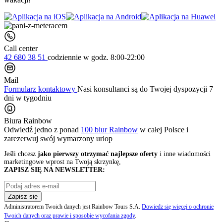
Call center
42 680 38 51
codziennie
w godz. 8:00-22:00
Mail
Formularz kontaktowy
Nasi konsultanci są do Twojej dyspozycji 7
dni w tygodniu
Biura Rainbow
Odwiedź jedno z ponad
100 biur Rainbow
w całej Polsce i
zarezerwuj swój
wymarzony urlop
Jeśli chcesz
jako pierwszy otrzymać najlepsze oferty
i inne wiadomości
marketingowe wprost na Twoją skrzynkę,
ZAPISZ SIĘ NA NEWSLETTER:
Zapisz się
Administratorem Twoich danych jest Rainbow Tours S.A.
Dowiedz się więcej o ochronie
Twoich danych oraz prawie i sposobie wycofania zgody
.