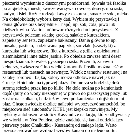
pieczarki wymiennie z duszonymi pomidorami, bywała też fasolka
po angielsku, muesli, świeże warzywa i owoce, desery, np.ciasta,
budyń, kisiel. Różne rodzaje kawy z ekspresu, smaczne soki, mleko.
Na obiadokolację wybór z karty dań. Wybiera się przystawkę i
dania główne oraz bezpłatnie 1 napój np. sok, cola, piwo lub
kieliszek wina. Warto spróbować różnych dań i przystawek. Z
przystawek polecam sałatkę grecką, sałatkę z kurczakiem,
zapiekany ser feta, zapiekane bakłażany. Dania główne to np.
musaka, pasticio, nadziewana papryka, souvlaki (szaszłyki) z
kurczaka lub wieprzowe, filet z kurczaka z grilla z opiekanymi
ziemniakami i inne także jarskie. Po obiedzie zawsze mini deser
niespodzianka: kawałek pysznego ciasta. Przemili, zabawni
kelnerzy, zwłaszcza Gino wielki żartowniś. Posiłki można jeść w
restauracji lub tarasach na zewnątrz. Widok z tarasów restauracji na
zatokę Toroneo - bajka, kolory morza odlotowe nawet jak na
Grecję. Hotel nie ma typowej plaży. Do morza schodzi się dość
stromą ścieżką przez las po klifie. Na dole można po kamieniach
dojść (buty do wody niezbędne) w prawo do piaszczystej plaży lub
zostać na skałkach, bądź też w lewo po kamieniach dojść do mini
plaż. Chcąc zwiedzić okolicę najlepiej wypożyczyć samochód, bo
miejscowa sieć autobusów KTEL jest kiepsko rozwinięta. My
byliśmy autobusem w stolicy Kassandrze na targu, który odbywa się
we wtorki i w Nea Potidea, gdzie znajduje się kanał oddzielający
pierwszy palec Chalkidiki - Kassandrę od stałego lądu. Warto
przespacerować się wzdłuż brzegów kanału do małego portu.