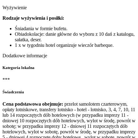
Wyżywienie
Rodzaje wyżywienia i posiłki:
Śniadania w formie bufetu.
Obiadokolacje: danie główne do wyboru z 10 dań z katalogu,
sałatka, deser.
1 x w tygodniu hotel organizuje wieczór barbeque.
Dodatkowe informacje
Kategoria lokalna
***
Świadczenia
Cena podstawowa obejmuje:
przelot samolotem czarterowym,
opłaty lotniskowe, transfery lotnisko - hotel - lotnisko, 3, 4, 7, 10, 11
lub 14 rozpoczętych dób hotelowych (w przypadku imprezy 11 -
dniowej 10 rozpoczętych dób hotelowych, wylot w środę, powrót w
sobotę; w przypadku imprezy 12 - dniowej 11 rozpoczętych dób
hotelowych, wylot w sobotę, powrót w środę, w przypadku imprezy
5 - dniowej 4 rozpoczęte doby hotelowe, wylot w sobotę, powrót w