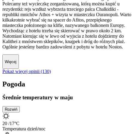
Polecamy też wycieczkę zorganizowaną, którą można kupić u
rezydentki: rejs wzdłuż wybrzeża trzeciego palca Chalkidiki -
republiki mnichów Athos + wizyta w miasteczku Ouranopoli. Warto
kilkakrotnie wybrać się na spacer do Afitos, przepięknego
miasteczka położonego na klifie, nazywanego balkonem Europy.
Wychodząc z hotelu trzeba się skierować w prawo około 2 km.
Natomiast kierując się w lewo od wyjscia z hotelu dojdziemy do
Kalithei z mnóstwem sklepików, knajpek i dróg do różnych plaż.
Ogólnie jesteśmy bardzo zadowoleni z pobytu w hotelu Nostos.
Więcej
Pokaż więcej opinii (130)
Pogoda
Średnie temperatury w maju
Rozwiń
20
/17
°C
Temperatura dzień/noc