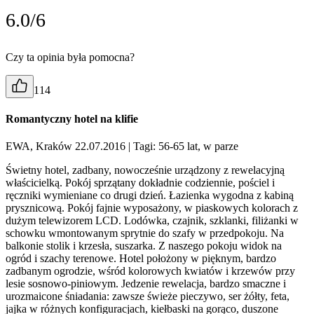
6.0/6
Czy ta opinia była pomocna?
114
Romantyczny hotel na klifie
EWA, Kraków 22.07.2016
| Tagi: 56-65 lat, w parze
Świetny hotel, zadbany, nowocześnie urządzony z rewelacyjną
właścicielką. Pokój sprzątany dokładnie codziennie, pościel i
ręczniki wymieniane co drugi dzień. Łazienka wygodna z kabiną
prysznicową. Pokój fajnie wyposażony, w piaskowych kolorach z
dużym telewizorem LCD. Lodówka, czajnik, szklanki, filiżanki w
schowku wmontowanym sprytnie do szafy w przedpokoju. Na
balkonie stolik i krzesła, suszarka. Z naszego pokoju widok na
ogród i szachy terenowe. Hotel położony w pięknym, bardzo
zadbanym ogrodzie, wśród kolorowych kwiatów i krzewów przy
lesie sosnowo-piniowym. Jedzenie rewelacja, bardzo smaczne i
urozmaicone śniadania: zawsze świeże pieczywo, ser żółty, feta,
jajka w różnych konfiguracjach, kiełbaski na gorąco, duszone