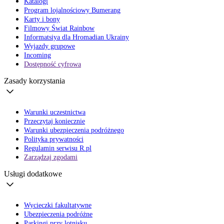
Katalogi
Program lojalnościowy Bumerang
Karty i bony
Filmowy Świat Rainbow
Informatsiya dla Hromadian Ukrainy
Wyjazdy grupowe
Incoming
Dostępność cyfrowa
Zasady korzystania
Warunki uczestnictwa
Przeczytaj koniecznie
Warunki ubezpieczenia podróżnego
Polityka prywatności
Regulamin serwisu R.pl
Zarządzaj zgodami
Usługi dodatkowe
Wycieczki fakultatywne
Ubezpieczenia podróżne
Parkingi przy lotnisku